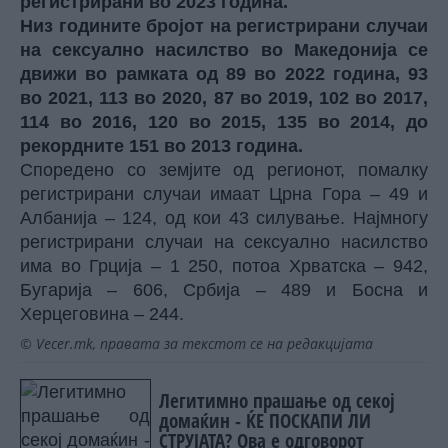
регистрирани во 2023 година.
Низ годините бројот на регистрирани случаи
на сексуално насилство во Македонија се
движи во рамката од 89 во 2022 година, 93
во 2021, 113 во 2020, 87 во 2019, 102 во 2017,
114 во 2016, 120 во 2015, 135 во 2014, до
рекордните 151 во 2013 година.
Споредено со земјите од регионот, помалку
регистрирани случаи имаат Црна Гора – 49 и
Албанија – 124, од кои 43 силување. Најмногу
регистрирани случаи на сексуално насилство
има во Грција – 1 250, потоа Хрватска – 942,
Бугарија – 606, Србија – 489 и Босна и
Херцеговина – 244.
© Vecer.mk, правата за текстот се на редакцијата
Легитимно прашање од секој
домаќин - ЌЕ ПОСКАПИ ЛИ
СТРУЈАТА? Ова е одговорот