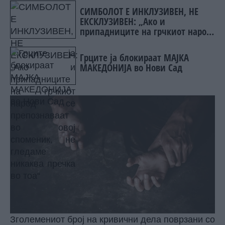
СИМБОЛОТ Е ИНКЛУЗИВЕН, НЕ
ЕКСКЛУЗИВЕН: „Ако и
припадниците на грчкиот народ
се препознаваат во овој
споменик, не гледаме никаква
Грците ја блокираат МАЈКА
пречка во тоа“
МАКЕДОНИЈА во Нови Сад
Зголемениот број на кривични дела поврзани со