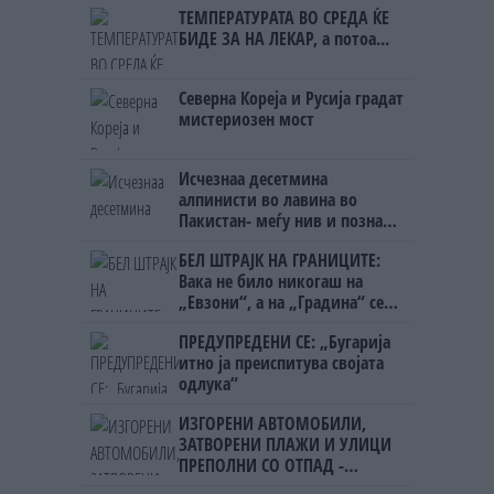
ТЕМПЕРАТУРАТА ВО СРЕДА ЌЕ
БИДЕ ЗА НА ЛЕКАР, а потоа...
Северна Кореја и Русија градат
мистериозен мост
Исчезнаа десетмина
алпинисти во лавина во
Пакистан- меѓу нив и познат
Непалец
БЕЛ ШТРАЈК НА ГРАНИЦИТЕ:
Вака не било никогаш на
„Евзони“, а на „Градина“ се
чека и пет часа
ПРЕДУПРЕДЕНИ СЕ: „Бугарија
итно ја преиспитува својата
одлука“
ИЗГОРЕНИ АВТОМОБИЛИ,
ЗАТВОРЕНИ ПЛАЖИ И УЛИЦИ
ПРЕПОЛНИ СО ОТПАД -
Фнидек во хаос по