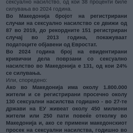
сексуално насилство, од кои 38 проценти биле
силувања во 2024 година.
Во Македонија бројот на регистрирани
случаи на сексуално насилство се движи од
87 во 2019, до рекордните 151 регистриран
случај во 2013 година, покажуваат
податоците објавени од Евростат.
Во 2024 година број на евидентирани
кривични дела поврзани со сексуално
насилство во Македонија е 131, од кои 24%
се силувања.
Или, споредено:
Ако во Македонија има околу 1.800.000
жители и се регистрирани просечно околу
130 сексуални насилства годишно - во 27-те
држави на ЕУ живеат околу 450 милиони
жители или 250 пати повеќе отколку во
Македонија и, ако се примени македонскиот
просек на сексуални насилства, годишно во