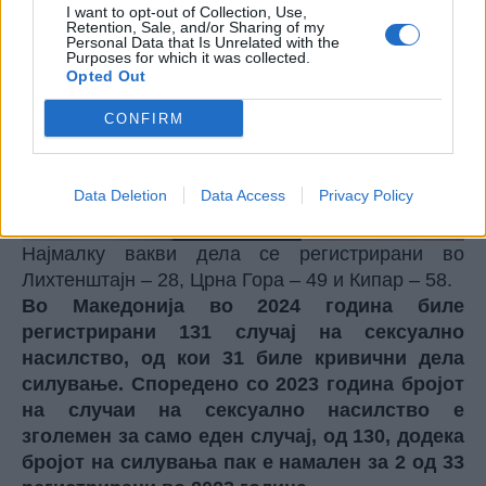
I want to opt-out of Collection, Use,
Retention, Sale, and/or Sharing of my
Personal Data that Is Unrelated with the
Purposes for which it was collected.
Opted Out
CONFIRM
Data Deletion
Data Access
Privacy Policy
Најмалку вакви дела се регистрирани во
Лихтенштајн – 28, Црна Гора – 49 и Кипар – 58.
Во Македонија во 2024 година биле
регистрирани 131 случај на сексуално
насилство, од кои 31 биле кривични дела
силување. Споредено со 2023 година бројот
на случаи на сексуално насилство е
зголемен за само еден случај, од 130, додека
бројот на силувања пак е намален за 2 од 33