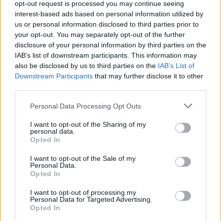
opt-out request is processed you may continue seeing
interest-based ads based on personal information utilized by
us or personal information disclosed to third parties prior to
your opt-out. You may separately opt-out of the further
disclosure of your personal information by third parties on the
IAB’s list of downstream participants. This information may
also be disclosed by us to third parties on the
IAB’s List of
Downstream Participants
that may further disclose it to other
Најмногу кривични дела поврзани со сексуално
third parties.
насилство во 2024 година во Европа (во
Personal Data Processing Opt Outs
апсолутни бројки) се регистрирани во
Франција
– 96 654, Германија – 54 361
и
Шведска – 21
I want to opt-out of the Sharing of my
207.
Во споредба со Македонија: Франција
personal data.
Opted In
има околу 68 милиони жители, или 37 пати
повеќе од Македонија. Со македонските
I want to opt-out of the Sale of my
Personal Data.
стандарди таму би имало околу околу 4.800
Opted In
сексуални насилства но, ги има 96.654, или
скоро дваесет пати повеќе! Хаос.
I want to opt-out of processing my
Personal Data for Targeted Advertising.
Opted In