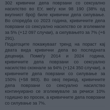
302 кривични дела поврзани со сексуално
насилство во ЕУ, меѓу кои 98 190 (38% од
вкупниот број) биле кривични дела силување.
Во споредба со 2023 година, кривичните дела
поврзани со сексуално насилство се зголемиле
за 5% (+12 097 случаи), а силувањето за 7% (+6
291).
Податоците покажуваат тренд на пораст кај
двата вида кривични дела во последната
деценија. Помеѓу 2014 и 2024 година,
кривичните дела поврзани со сексуално
насилство скокнале за 94% (+124 350 случаи), а
кривичните дела поврзани со силување за
150% (+58 983). Во овој период, кривичните
дела поврзани со сексуално насилство
континуирано се зголемувале за речиси 10%
годишно во просек, а кривичните дела поврзани
со силување за 7%.