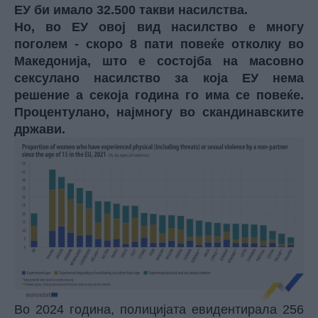
ЕУ би имало 32.500 такви насилства.
Но, во ЕУ овој вид насилство е многу
поголем - скоро 8 пати повеќе отколку во
Македонија, што е состојба на масовно
сексулано насилство за која ЕУ нема
решение а секоја година го има се повеќе.
Процентулано, најмногу во скандинавските
држави.
Во 2024 година, полицијата евидентирала 256