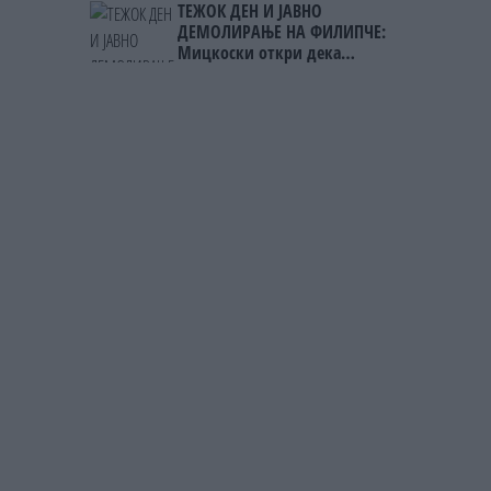
ТЕЖОК ДЕН И ЈАВНО
мигрантскиот бран кон Сеута
ДЕМОЛИРАЊЕ НА ФИЛИПЧЕ:
Мицкоски откри дека
човекот појма нема од
ништо, освен за кеш