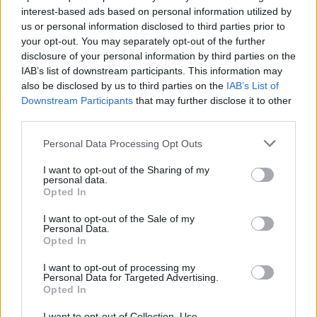
ДОКТОР ИМ „ИЗМИСЛИЛ“
interest-based ads based on personal information utilized by
ПОВРЕДИ НА ПЕТМИНА
us or personal information disclosed to third parties prior to
ИЗМАМНИЦИ ВО НЕПОСТОЕЧКА
your opt-out. You may separately opt-out of the further
СООБРАЌАЈКА
disclosure of your personal information by third parties on the
IAB’s list of downstream participants. This information may
also be disclosed by us to third parties on the
IAB’s List of
Downstream Participants
that may further disclose it to other
third parties.
НАЈЧИТАНИ ВО ПОСЛЕДНИ 7 ДЕНА
Personal Data Processing Opt Outs
Ахмети кажа што го мачи:
СЛУШАМ, САКААТ ДА СЕ СУДИ
I want to opt-out of the Sharing of my
ЗА ВОЕНИТЕ ЗЛОСТРОСТВА НА
personal data.
Opted In
УЧК...
ИСТОРИСКО ОБЕДИНУВАЊЕ НА
МАКЕДОНЦИТЕ ВО СРБИЈА:
I want to opt-out of the Sale of my
Personal Data.
ФОРМИРАН МАКЕДОНСКИОТ
Opted In
НАЦИОНАЛЕН СОЈУЗ
ТЕЖОК ДЕН И ЈАВНО
I want to opt-out of processing my
ДЕМОЛИРАЊЕ НА ФИЛИПЧЕ:
Personal Data for Targeted Advertising.
Мицкоски откри дека
Opted In
човекот појма нема од
ПРЕДУПРЕДЕНИ СЕ: „Бугарија
ништо, освен за кеш
I want to opt-out of Collection, Use,