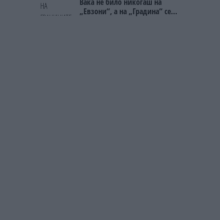
Вака не било никогаш на
„Евзони“, а на „Градина“ се
чека и пет часа