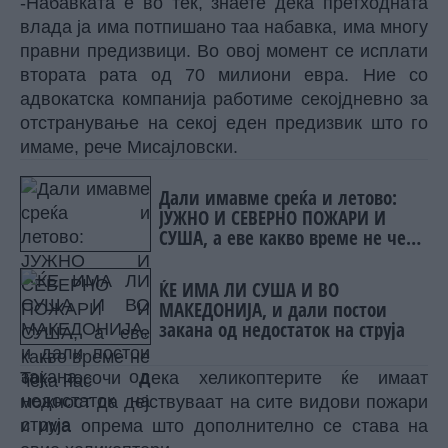
-Набавката е во тек, знаете дека претходната
влада ја има потпишано таа набавка, има многу
правни предизвици. Во овој момент се исплати
втората рата од 70 милиони евра. Ние со
адвокатска компанија работиме секојдневно за
отстранување на секој еден предизвик што го
имаме, рече Мисајловски.
Дали имавме среќа и летово:
ЈУЖНО И СЕВEРНО ПОЖАРИ И
СУША, а еве какво време не чека
нас
ЌЕ ИМА ЛИ СУША И ВО
МАКЕДОНИЈА, и дали постои
закана од недостаток на струја
Тој посочи дека хеликоптерите ќе имаат
можност да дејствуваат на сите видови пожари
и има опрема што дополнително се става на