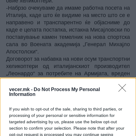
овие хеликоптери.
-Набрзо очекуваме да имаме работна посета на
Италија, каде што ќе видиме на место што се е
направено и транспарентно ќе објасниме до
каде е целата постапка, истакна Мисајловски по
поставување камен темелник на нова спортска
сала во Воената академија „Генерал Михајло
Апостолски“.
Договорот за набавка на нови осум транспортни
хеликоптери од италијанскиот производител
„Леонардо“ за потребите на Армијата, вреден
249,5 милиони евра, беше потпишан од
претходната влада лани во март.
vecer.mk -
Do Not Process My Personal
Information
© Vecer.mk, правата за текстот се на редакцијата
If you wish to opt-out of the sale, sharing to third parties, or
15- ГОДИШНИК ВОЗЕЛ КАМИОН
processing of your personal or sensitive information for
СРЕДЕ НОЌ ВО СКОПЈЕ, ДО НЕГО
targeted advertising by us, please use the below opt-out
БИЛ ТАТКО МУ- Детето
section to confirm your selection. Please note that after your
приведено, следува пријава
opt-out request is processed you may continue seeing