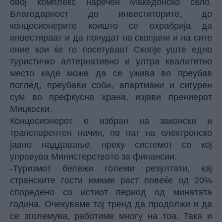
овој комплекс наречен Македонско село.
Благодарност до инвеститорите, до
концесионерите коишто се охрабрија да
инвестираат и да понудат на скопјани и на сите
оние кои ќе го посетуваат Скопје уште едно
туристичко алтернативно и ултра квалитетно
место каде може да се ужива во преубав
поглед, преубави соби, апартмани и сигурен
сум во префкусна храна, изјави прениерот
Мицкоски.
Концесионерот е избран на законски и
транспарентен начин, по пат на електронско
јавно наддавање, преку системот со кој
управува Министерството за финансии.
-Туризмот бележи големи резултати, кај
странските гости имаме раст повеќе од 20%
споредено со истиот период од минатата
година. Очекуваме тој тренд да продолжи и да
се зголемува, работиме многу на тоа. Така и