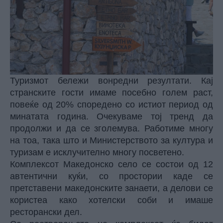
Туризмот бележи вонредни резултати. Кај
странските гости имаме посебно голем раст,
повеќе од 20% споредено со истиот период од
минатата година. Очекуваме тој тренд да
продолжи и да се зголемува. Работиме многу
на тоа, така што и Министерството за култура и
туризам е исклучително многу посветено.
Комплексот Македонско село се состои од 12
автентични куќи, со простории каде се
претставени македонските занаети, а делови се
користеа како хотелски соби и имаше
ресторански дел.