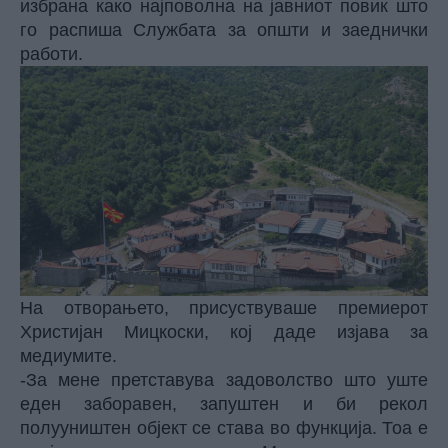
избрана како најповолна на јавниот повик што
го распиша Службата за општи и заеднички
работи.
На отворањето, присуствуваше премиерот
Христијан Мицкоски, кој даде изјава за
медиумите.
-За мене претставува задоволство што уште
еден заборавен, запуштен и би рекол
полууништен објект се става во функција. Тоа е