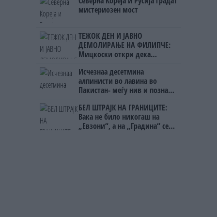
Северна Кореја и Русија градат
на бизнисменот Марковски
мистериозен мост
ТЕЖОК ДЕН И ЈАВНО
ДЕМОЛИРАЊЕ НА ФИЛИПЧЕ:
Мицкоски откри дека
човекот појма нема од
Исчезнаа десетмина
ништо, освен за кеш
алпинисти во лавина во
Пакистан- меѓу нив и познат
Непалец
БЕЛ ШТРАЈК НА ГРАНИЦИТЕ:
Вака не било никогаш на
„Евзони“, а на „Градина“ се
чека и пет часа