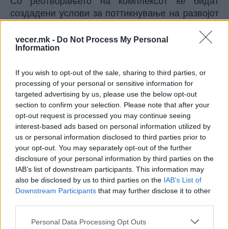
Со реотворањето на комплексот ќе бидат
создадени услови за поттикнување на развојот
на туризмот и зајакнување на локалната
економија, отворање на нови работни места, а
vecer.mk -
Do Not Process My Personal
Information
ќе биде унапреден и туристичкиот капацитет во
Скопје што ќе влијае на зголемен број туристи
If you wish to opt-out of the sale, sharing to third parties, or
не само во Скопје, воопшто и во земјава,
processing of your personal or sensitive information for
информираа од СОЗР.
targeted advertising by us, please use the below opt-out
section to confirm your selection. Please note that after your
opt-out request is processed you may continue seeing
interest-based ads based on personal information utilized by
us or personal information disclosed to third parties prior to
your opt-out. You may separately opt-out of the further
disclosure of your personal information by third parties on the
IAB’s list of downstream participants. This information may
also be disclosed by us to third parties on the
IAB’s List of
Downstream Participants
that may further disclose it to other
third parties.
Personal Data Processing Opt Outs