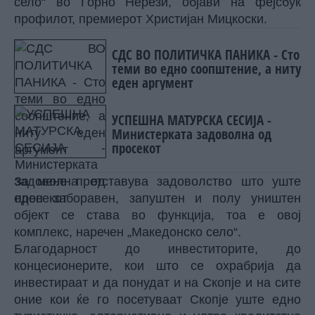
село“ во Горно Нерези, објави на фејсбук
профилот, премиерот Христијан Мицкоски.
СДС ВО ПОЛИТИЧКА ПАНИКА - Сто
теми во едно соопштение, а ниту
еден аргумент
УСПЕШНА МАТУРСКА СЕСИЈА -
Министерката задоволна од
просекот
За мене претставува задоволство што уште
еден заборавен,
запуштен и полу уништен
објект се става во функција, тоа е овој
комплекс, наречен „Македонско село“.
Благодарност до инвеститорите, до
концесионерите, кои што се охрабрија да
инвестираат и да понудат и на Скопје и на сите
оние кои ќе го посетуваат Скопје уште едно