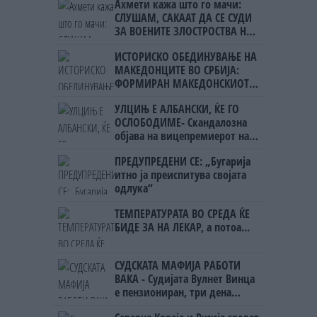
Ахмети кажа што го мачи:
СЛУШАМ, САКААТ ДА СЕ СУДИ
ЗА ВОЕНИТЕ ЗЛОСТРОСТВА НА
УЧК...
ИСТОРИСКО ОБЕДИНУВАЊЕ НА
МАКЕДОНЦИТЕ ВО СРБИЈА:
ФОРМИРАН МАКЕДОНСКИОТ
НАЦИОНАЛЕН СОЈУЗ
УЛЦИЊ Е АЛБАНСКИ, ЌЕ ГО
ОСЛОБОДИМЕ- Скандалозна
објава на вицепремиерот на
Црна Гора
ПРЕДУПРЕДЕНИ СЕ: „Бугарија
итно ја преиспитува својата
одлука“
ТЕМПЕРАТУРАТА ВО СРЕДА ЌЕ
БИДЕ ЗА НА ЛЕКАР, а потоа...
СУДСКАТА МАФИЈА РАБОТИ
ВАКА - Судијата Вулнет Винца
е пензиониран, три дена
откако му го врати пасошот