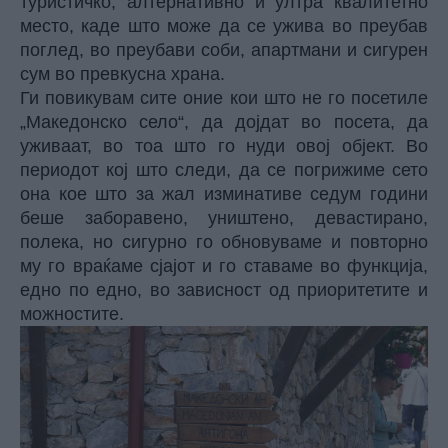
туристичко, алтернативно и ултра квалитетно
место, каде што може да се ужива во преубав
поглед, во преубави соби, апартмани и сигурен
сум во превкусна храна.
Ги повикувам сите оние кои што не го посетиле
„Македонско село“, да дојдат во посета, да
уживаат, во тоа што го нуди овој објект. Во
периодот кој што следи, да се погрижиме сето
она кое што за жал изминативе седум години
беше заборавено, уништено, девастирано,
полека, но сигурно го обновуваме и повторно
му го враќаме сјајот и го ставаме во функција,
едно по едно, во зависност од приоритетите и
можностите.