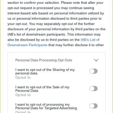
АЛАРМ ВО ЕВРОПА: Повеќе од 240
section to confirm your selection. Please note that after your
случаи на западнонилска треска,
opt-out request is processed you may continue seeing
Македонија е 4-та на листата
interest-based ads based on personal information utilized by
us or personal information disclosed to third parties prior to
Силно светнал ден! 35 ГОДИНИ
your opt-out. You may separately opt-out of the further
НЕЗАВИСНОСТ!
disclosure of your personal information by third parties on the
IAB’s list of downstream participants. This information may
also be disclosed by us to third parties on the
IAB’s List of
Downstream Participants
that may further disclose it to other
third parties.
Personal Data Processing Opt Outs
НАЈЧИТАНИ ВО ПОСЛЕДНИ 7 ДЕНА
I want to opt-out of the Sharing of my
СЕ СПРЕМА МЕТЕОРОЛОШКИ
personal data.
ХАОС ЗА ЗИМАТА 2026/2027
Opted In
I want to opt-out of the Sale of my
Personal Data.
УЛЦИЊ Е АЛБАНСКИ, ЌЕ ГО
Opted In
ОСЛОБОДИМЕ- Скандалозна
објава на вицепремиерот на
I want to opt-out of processing my
Црна Гора
Personal Data for Targeted Advertising.
ТЕМПЕРАТУРАТА ВО СРЕДА ЌЕ
Opted In