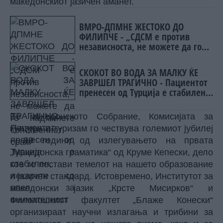
македонскиот јазичен аманет.
ВМРО-ДПМНЕ ЖЕСТОКО ДО
ФИЛИПЧЕ - „СДСМ е против
независноста, не можете да го
надминете сопствениот срам“
СКОКОТ ВО ВОДА ЗА МАЛКУ ЌЕ
ЗАВРШЕЛ ТРАГИЧНО - Пациентот
пренесен од Турција е стабилен,
лекарите со апел за
внимателност
Во македонското Собрание, Комисијата за
култура и туризам го чествува големиот јубилеј
– 80 години од излегувањето на првата
„Македонска граматика“ од Круме Кепески, дело
кое го постави темелот на нашето образование
и јазичен стандард. Истовремено, Институтот за
македонски јазик „Крсте Мисирков“ и
Филолошкиот факултет „Блаже Конески“
организираат научни излагања и трибини за