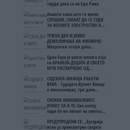
тврди дека се на Еди Рама
Ахмети кажа што го мачи:
СЛУШАМ, САКААТ ДА СЕ СУДИ
ЗА ВОЕНИТЕ ЗЛОСТРОСТВА НА
УЧК...
ТЕЖОК ДЕН И ЈАВНО
ДЕМОЛИРАЊЕ НА ФИЛИПЧЕ:
Мицкоски откри дека
човекот појма нема од
Црна Гора ја уапси жената која
ништо, освен за кеш
ги БРАНЕЛА ДЕЦАТА И СВОЕТО
КУЧЕ РАСПАРЧЕНО ОД
ШАРПЛАНИНЕЦ?!
СУДСКАТА МАФИЈА РАБОТИ
ВАКА - Судијата Вулнет Винца
е пензиониран, три дена
откако му го врати пасошот
СКОКНА МИНИМАЛНИОТ
на бизнисменот Марковски
ИЗНОС ЗА К-15: Еве колку
пари ќе ви легнат на сметка
годинава
ПРЕДУПРЕДЕНИ СЕ: „Бугарија
итно ја преиспитува својата