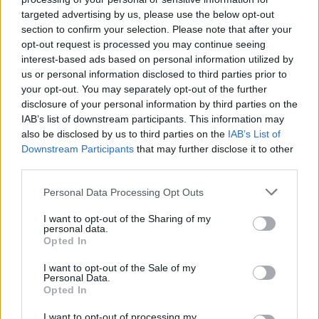
од 2025 година, кој содржи препораки за
targeted advertising by us, please use the below opt-out
дополнително унапредување на изборната
section to confirm your selection. Please note that after your
регулатива и практиките во спроведувањето на
opt-out request is processed you may continue seeing
interest-based ads based on personal information utilized by
изборите.
us or personal information disclosed to third parties prior to
Министерот за правда Игор Филков
your opt-out. You may separately opt-out of the further
информираше и за остварените средби со ДИК,
disclosure of your personal information by third parties on the
АВМУ , ДКСК, со претставници на граѓанскиот
IAB’s list of downstream participants. This information may
сектор, Државниот завод за ревизија и ОБСЕ/
also be disclosed by us to third parties on the
IAB’s List of
ОДИХР, од каде беа доставени дополнителни
Downstream Participants
that may further disclose it to other
мислења и препораки кои ќе бидат предмет на
third parties.
разгледување на следните седници.
Personal Data Processing Opt Outs
„Процесот ќе продолжи да се води инклузивно
и низ дијалог меѓу политичките партии,
I want to opt-out of the Sharing of my
personal data.
институциите и засегнатите страни, со цел
Opted In
обезбедување на законски решенија
усогласени со меѓународните демократски
I want to opt-out of the Sale of my
Personal Data.
стандарди“, соопшти Министерството за
Opted In
правда.
I want to opt-out of processing my