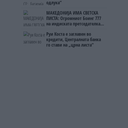
одлука“
МАКЕДОНИЈА ИМА СВЕТСКА
ПИСТА: Огромниот Боинг 777
на индиската претседателка
на Меѓународниот Аеродром
Руи Коста е заглавен во
Скопје
кредити, Централната банка
го стави на „црна листа“