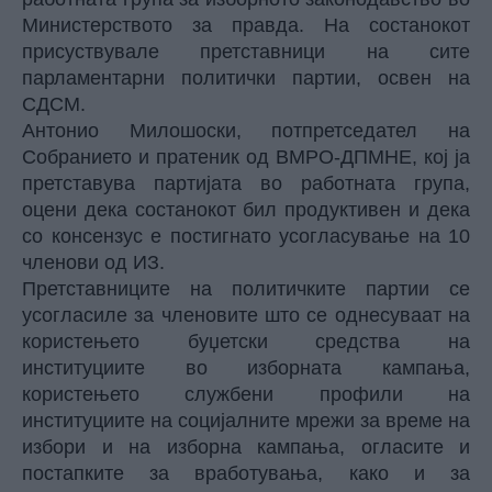
Министерството за правда. На состанокот
присуствувале претставници на сите
парламентарни политички партии, освен на
СДСМ.
Антонио Милошоски, потпретседател на
Собранието и пратеник од ВМРО-ДПМНЕ, кој ја
претставува партијата во работната група,
оцени дека состанокот бил продуктивен и дека
со консензус е постигнато усогласување на 10
членови од ИЗ.
Претставниците на политичките партии се
усогласиле за членовите што се однесуваат на
користењето буџетски средства на
институциите во изборната кампања,
користењето службени профили на
институциите на социјалните мрежи за време на
избори и на изборна кампања, огласите и
постапките за вработувања, како и за