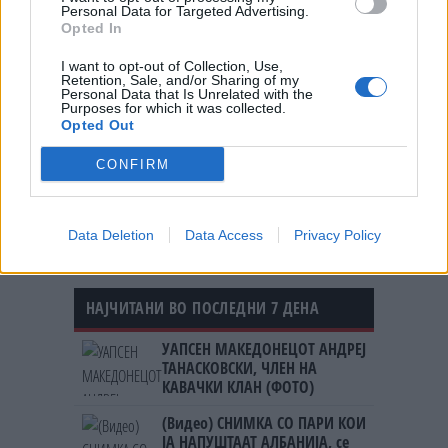
© Vecer.mk, правата за текстот се на редакцијата
Personal Data for Targeted Advertising.
Opted In
“И здравје и работа“.
I want to opt-out of Collection, Use,
ЕКСПЕРИТИТЕ И ПРОФЕСОРИТЕ
Retention, Sale, and/or Sharing of my
Personal Data that Is Unrelated with the
ПРОТЕСТИРААТ ПРОТИВ
Purposes for which it was collected.
НЕПИСИМЕНИТЕ КОМЕНТАРИ
Opted Out
Претедателката Сиљановска –
CONFIRM
Давкова во Охрид имаше средба
со српскиот премиер Ѓуро Мацут
Data Deletion
Data Access
Privacy Policy
НАЈЧИТАНИ ВО ПОСЛЕДНИ 7 ДЕНА
УАПСЕН МАКЕДОНЕЦОТ АНДРЕЈ
ТАНАСКОВСКИ, ЧЛЕН НА
КАВАЧКИ КЛАН (ФОТО)
(Видео) СНИМКА СО ПАРИ КОИ
ЈА НАПУШТААТ АЛБАНИЈА, се