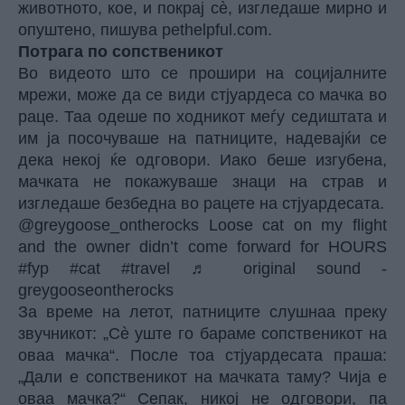
животното, кое, и покрај сè, изгледаше мирно и
опуштено,
пишува pethelpful.com.
Потрага по сопственикот
Во видеото што се прошири на социјалните
мрежи, може да се види стјуардеса со
мачка
во
раце. Таа одеше по ходникот меѓу седиштата и
им ја посочуваше на патниците, надевајќи се
дека некој ќе одговори. Иако беше изгубена,
мачката не покажуваше знаци на страв и
изгледаше безбедна во рацете на стјуардесата.
@greygoose_ontherocks
Loose cat on my flight
and the owner didn’t come forward for HOURS
#fyp
#cat
#travel
♬ original sound -
greygooseontherocks
За време на летот, патниците слушнаа преку
звучникот: „Сè уште го бараме сопственикот на
оваа мачка“. После тоа стјуардесата праша:
„Дали е сопственикот на мачката таму? Чија е
оваа мачка?“ Сепак, никој не одговори, па