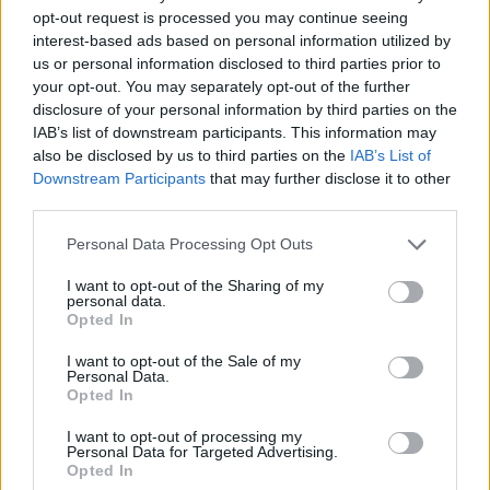
основачот на „Телеграм“
opt-out request is processed you may continue seeing
interest-based ads based on personal information utilized by
ВО ОВАА ПИЦЕРИЈА НАЈСКАПА Е
us or personal information disclosed to third parties prior to
ПРАЗНАТА ЧИНИЈА! И не е само
your opt-out. You may separately opt-out of the further
тоа, но зошто туристите го трпат?
disclosure of your personal information by third parties on the
IAB’s list of downstream participants. This information may
also be disclosed by us to third parties on the
IAB’s List of
Downstream Participants
that may further disclose it to other
third parties.
НАЈЧИТАНИ ВО ПОСЛЕДНИ 7 ДЕНА
Personal Data Processing Opt Outs
МАКЕДОНИЈА ИМА СВЕТСКА
I want to opt-out of the Sharing of my
ПИСТА: Огромниот Боинг 777
personal data.
Opted In
на индиската претседателка
на Меѓународниот Аеродром
УАПСЕН МАКЕДОНЕЦОТ АНДРЕЈ
I want to opt-out of the Sale of my
Скопје
Personal Data.
ТАНАСКОВСКИ, ЧЛЕН НА
Opted In
КАВАЧКИ КЛАН (ФОТО)
I want to opt-out of processing my
СКОКНА МИНИМАЛНИОТ
Personal Data for Targeted Advertising.
ИЗНОС ЗА К-15: Еве колку
Opted In
пари ќе ви легнат на сметка