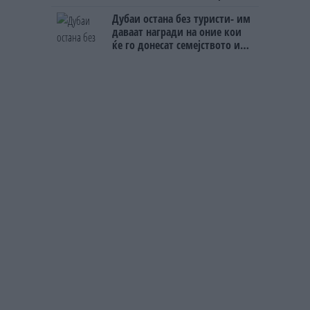
домашно месо
Дубаи остана без туристи- им
даваат награди на оние кои
ќе го донесат семејството или
пријателите