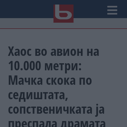
Хаос во авион на
10.000 метри:
Мачка скока по
седиштата,
сопственичката ја
преспала драмата