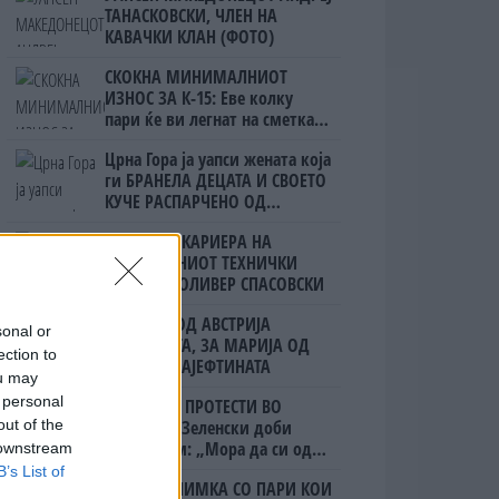
ТАНАСКОВСКИ, ЧЛЕН НА
КАВАЧКИ КЛАН (ФОТО)
СКОКНА МИНИМАЛНИОТ
ИЗНОС ЗА К-15: Еве колку
пари ќе ви легнат на сметка
годинава
Црна Гора ја уапси жената која
ги БРАНЕЛА ДЕЦАТА И СВОЕТО
КУЧЕ РАСПАРЧЕНО ОД
ШАРПЛАНИНЕЦ?!
СЛАВНАТА КАРИЕРА НА
ПОРАНЕШНИОТ ТЕХНИЧКИ
ПРЕМИЕР ОЛИВЕР СПАСОВСКИ
ЗА БЕРТА ОД АВСТРИЈА
sonal or
НАЈСКАПАТА, ЗА МАРИЈА ОД
ection to
ГРЦИЈА - НАЈЕФТИНАТА
ou may
 personal
ПРЕСВРТ И ПРОТЕСТИ ВО
УКРАИНА, Зеленски доби
out of the
ултиматум: „Мора да си оди,
 downstream
крајниот рок е петок!“
B’s List of
(Видео) СНИМКА СО ПАРИ КОИ