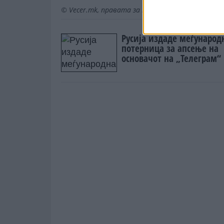
© Vecer.mk, правата за текстот се на редакци
Русија издаде меѓународ
потерница за апсење на
основачот на „Телеграм“