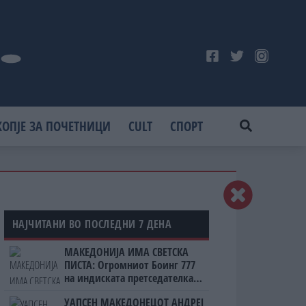
КОПЈЕ ЗА ПОЧЕТНИЦИ
CULT
СПОРТ
НАЈЧИТАНИ ВО ПОСЛЕДНИ 7 ДЕНА
МАКЕДОНИЈА ИМА СВЕТСКА
ПИСТА: Огромниот Боинг 777
на индиската претседателка
на Меѓународниот Аеродром
УАПСЕН МАКЕДОНЕЦОТ АНДРЕЈ
Скопје