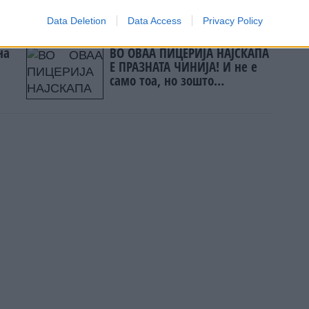
јата
Data Deletion
Data Access
Privacy Policy
на
ВО ОВАА ПИЦЕРИЈА НАЈСКАПА
Е ПРАЗНАТА ЧИНИЈА! И не е
само тоа, но зошто
туристите го трпат?