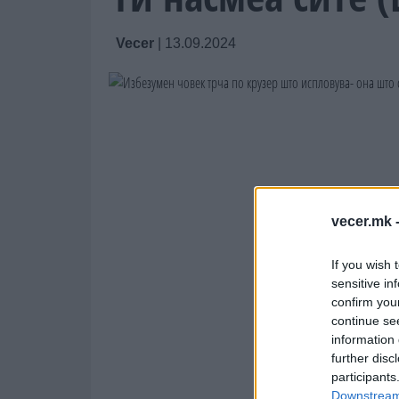
Vecer
|
13.09.2024
vecer.mk 
If you wish 
sensitive in
confirm you
continue se
information 
further disc
participants
Downstream 