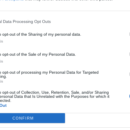
l Data Processing Opt Outs
o opt-out of the Sharing of my personal data.
In
д човек како избезумено трча по брод за
вта со рацете колку што може, но огромниот
o opt-out of the Sale of my Personal Data.
In
а глава, а потоа се случило нешто урнебесно.
 дека неговиот крузер е „паркиран“ на друга
to opt-out of processing my Personal Data for Targeted
ing.
In
вање почувствува?!
t him! 😲
#caughtoncamera
#funny
o opt-out of Collection, Use, Retention, Sale, and/or Sharing
ersonal Data that Is Unrelated with the Purposes for which it
nal sound - Jordan Flom
lected.
Out
, а повеќето се задоволни од „среќниот крај“.
емам зборови“, напишало едно лице.„Ова не е
CONFIRM
додаде друг.
та е инсценирана заради кликови.