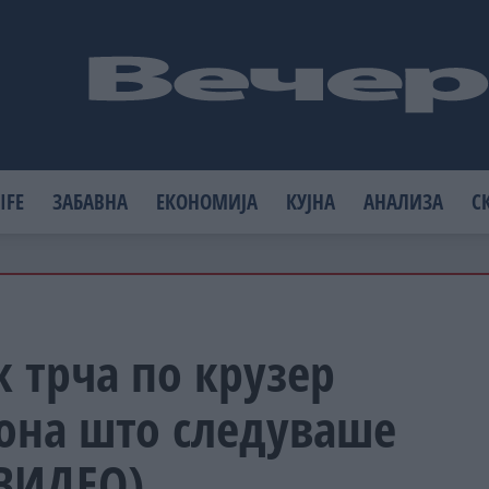
IFE
ЗАБАВНА
ЕКОНОМИЈА
КУЈНА
АНАЛИЗА
С
 трча по крузер
 она што следуваше
(ВИДЕО)