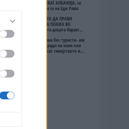
ЈА НАПУШТААТ АЛБАНИЈА, се
тврди дека се на Еди Рама
(Видео) ШТО ДА ПРАВИ
БУГАРКА НА ПЛАЖА ВО
ГРЦИЈА, кога децата бараат
домашно месо
Дубаи остана без туристи- им
даваат награди на оние кои
ќе го донесат семејството или
пријателите