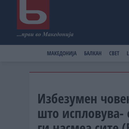
МАКЕДОНИЈА
БАЛКАН
СВЕТ
L
Избезумен човек
што испловува-
ги насмеа сите 