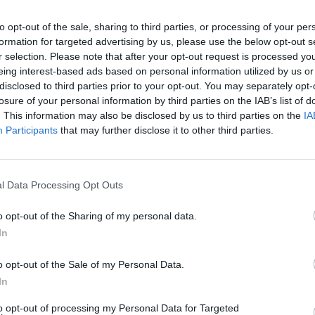
 може да биде импресионирано од вниманието
to opt-out of the sale, sharing to third parties, or processing of your per
цијалните мрежи, особено ако се работи за
formation for targeted advertising by us, please use the below opt-out s
знати на јавноста.
r selection. Please note that after your opt-out request is processed y
и друг начин покажува дека има проблем. Ако
eing interest-based ads based on personal information utilized by us or
disclosed to third parties prior to your opt-out. You may separately opt-
аеме неговите навики, ќе видиме промена.
losure of your personal information by third parties on the IAB’s list of
сто не ги познаваме нашите деца“, рече тој,
. This information may also be disclosed by us to third parties on the
IA
етето, мора да има континуирани разговори,
Participants
that may further disclose it to other third parties.
двојат време секој ден да разговараат со
 што прават, што се случува во училиште, со
l Data Processing Opt Outs
 форма, во стилот „
Т
е прашав, но го гледам
o opt-out of the Sharing of my personal data.
о разговорот, мора да се посветат на него и
In
 го гледаат во очи, да кимаат со главата, да
зговарале вчера, за да разбере детето дека
o opt-out of the Sale of my Personal Data.
 она што го прави детето и дека се грижат за
In
 детето навистина ќе каже дали има некаква
to opt-out of processing my Personal Data for Targeted