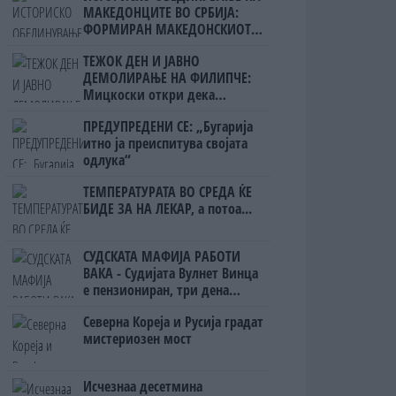
МАКЕДОНЦИТЕ ВО СРБИЈА:
ФОРМИРАН МАКЕДОНСКИОТ
НАЦИОНАЛЕН СОЈУЗ
ТЕЖОК ДЕН И ЈАВНО
ДЕМОЛИРАЊЕ НА ФИЛИПЧЕ:
Мицкоски откри дека
човекот појма нема од
ПРЕДУПРЕДЕНИ СЕ: „Бугарија
ништо, освен за кеш
итно ја преиспитува својата
одлука“
ТЕМПЕРАТУРАТА ВО СРЕДА ЌЕ
БИДЕ ЗА НА ЛЕКАР, а потоа...
СУДСКАТА МАФИЈА РАБОТИ
ВАКА - Судијата Вулнет Винца
е пензиониран, три дена
откако му го врати пасошот
Северна Кореја и Русија градат
на бизнисменот Марковски
мистериозен мост
Исчезнаа десетмина