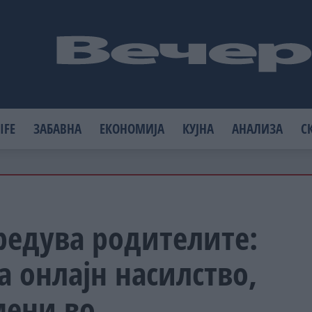
IFE
ЗАБАВНА
ЕКОНОМИЈА
КУЈНА
АНАЛИЗА
С
редува родителите:
а онлајн насилство,
мени во