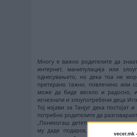
Многу е важно родителите да знаат
интернет, манипулација или зло
однесувањето, но дека тоа не мор
претерано тажно, повлечено или со
може да биде весело и радосно, и
исчезнати и злоупотребени деца Иго
Тој изјави за Танјуг дека постојат
потребно родителите да разговараат 
„Понекогаш детето кое е жртва е то
му даде подарок, ќе му испрати 
vecer.mk 