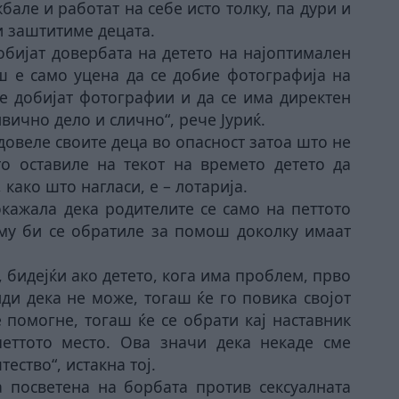
але и работат на себе исто толку, па дури и
ги заштитиме децата.
обијат довербата на детето на најоптимален
 е само уцена да се добие фотографија на
се добијат фотографии и да се има директен
вично дело и слично“, рече Јуриќ.
 довеле своите деца во опасност затоа што не
о оставиле на текот на времето детето да
 како што нагласи, е – лотарија.
окажала дека родителите се само на петтото
ому би се обратиле за помош доколку имаат
, бидејќи ако детето, кога има проблем, прво
иди дека не може, тогаш ќе го повика својот
не помогне, тогаш ќе се обрати кај наставник
еттото место. Ова значи дека некаде сме
ество“, истакна тој.
а посветена на борбата против сексуалната