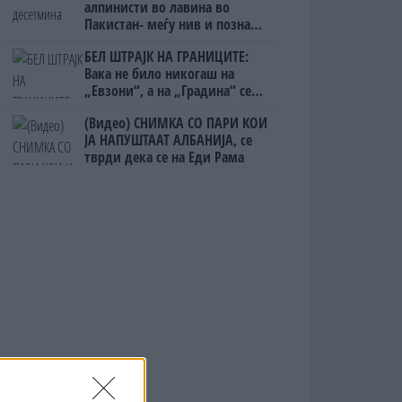
алпинисти во лавина во
Пакистан- меѓу нив и познат
Непалец
БЕЛ ШТРАЈК НА ГРАНИЦИТЕ:
Вака не било никогаш на
„Евзони“, а на „Градина“ се
чека и пет часа
(Видео) СНИМКА СО ПАРИ КОИ
ЈА НАПУШТААТ АЛБАНИЈА, се
тврди дека се на Еди Рама