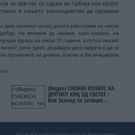
оја за прв пат се одржа во Србија кон крајот
настанот е нашето законодавство да промени
 дека начинот на кој досега работевме на некои
добар. Не можеме да чекаме, како порано, на
лучува еднаш на секои 10 години, а потоа некако
чно“, рече Јуриќ, додавајќи дека идејата е да се
ела промените на дневна основа и би иницирала
јата
(Видео) СНЕЖЕН КОЛАПС НА
ДРУГИОТ КРАЈ ОД СВЕТОТ -
Нов Зеланд ги затвори
училиштата
Vecer.mk е прв македонски информативен