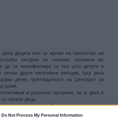
 дека децата кои се жртви на насилство на
употреба сигурно ќе покажат промена во
а да се манифестира со тоа што детето е
 некои други негативни емоции, туку дека
зјави денес претседателот на Центарот за
р Јуриќ.
 и позитивни и ризични промени, но и дека е
со своите деца.
лку весело, радосно, бидејќи предаторот ќе
пари и слично, а детето ќе биде целосно
-
Do Not Process My Personal Information