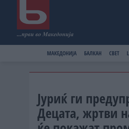
МАКЕДОНИЈА
БАЛКАН
СВЕТ
L
Јуриќ ги предуп
Децата, жртви н
ќе покажат про