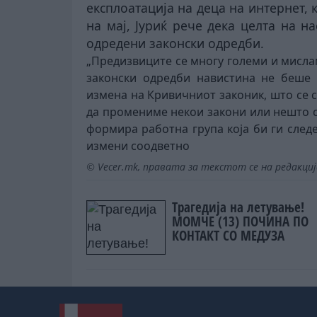
експлоатација на деца на интернет, к
на мај, Јуриќ рече дека целта на 
одредени законски одредби.
„Предизвиците се многу големи и мислам
законски одредби навистина не беше 
измена на Кривичниот законик, што се с
да промениме некои закони или нешто сли
формира работна група која би ги след
измени соодветно
© Vecer.mk, правата за текстот се на редакци
Трагедија на летување!
МОМЧЕ (13) ПОЧИНА ПО
КОНТАКТ СО МЕДУЗА