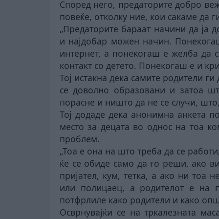
Според него, предаторите добро вежб
повеќе, отколку ние, кои сакаме да 
„Предаторите бараат начини да ја д
и најдобар можен начин. Понекогаш
интернет, а понекогаш е желба да 
контакт со детето. Понекогаш е и кри
Тој истакна дека самите родители ги
се доволно образовани и затоа шт
порасне и ништо да не се случи, што,
Тој додаде дека анонимна анкета п
место за децата во однос на тоа к
проблем.
„Тоа е она на што треба да се работи
ќе се обиде само да го реши, ако в
пријател, кум, тетка, а ако ни тоа 
или полицаец, а
родителот е
на п
потфрлиле како родители и како општ
Осврнувајќи се на тркалезната мас