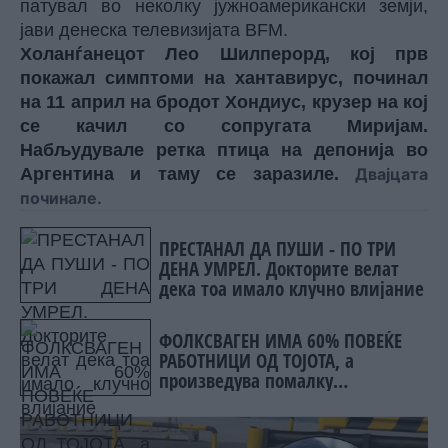
патувал во неколку јужноамерикански земји,
јави денеска телевизијата BFM.
Холанѓанецот Лео Шилперорд, кој прв
покажал симптоми на хантавирус, починал
на 11 април на бродот Хондиус, крузер на кој
се качил со сопругата Миријам.
Набљудувале ретка птица на депонија во
Аргентина и таму се заразиле.
Двајцата
починале.
ПРЕСТАНАЛ ДА ПУШИ - ПО ТРИ
ДЕНА УМРЕЛ. Докторите велат
дека тоа имало клучно влијание
ФОЛКСВАГЕН ИМА 60% ПОВЕЌЕ
РАБОТНИЦИ ОД ТОЈОТА, а
произведува помалку
автомобили. Зошто?