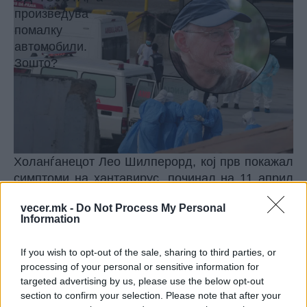
Холанѓанецот Лео Шилперорд, кој прв покажал
симптоми на хантавирус, починал на 11 април
на бродот Хондиус, крузер на кој се качил со
vecer.mk -
Do Not Process My Personal
сопругата Миријам.
Information
© Vecer.mk, правата за текстот се на редакцијата
If you wish to opt-out of the sale, sharing to third parties, or
Apple не попушта: НЕ И ДАВА
processing of your personal or sensitive information for
ПРИСТАП НА ПОЛИЦИЈАТА ДО
targeted advertising by us, please use the below opt-out
СОДРЖИНИТЕ НА СВОИТЕ
section to confirm your selection. Please note that after your