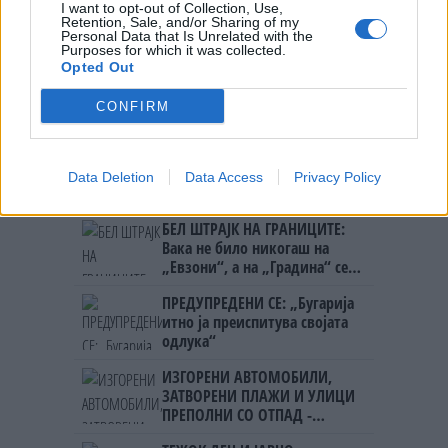
ТЕМПЕРАТУРАТА ВО СРЕДА ЌЕ
I want to opt-out of Collection, Use,
Retention, Sale, and/or Sharing of my
БИДЕ ЗА НА ЛЕКАР, а потоа...
Personal Data that Is Unrelated with the
Purposes for which it was collected.
Opted Out
Северна Кореја и Русија градат
мистериозен мост
CONFIRM
Исчезнаа десетмина
алпинисти во лавина во
Data Deletion
Data Access
Privacy Policy
Пакистан- меѓу нив и познат
Непалец
БЕЛ ШТРАЈК НА ГРАНИЦИТЕ:
Вака не било никогаш на
„Евзони“, а на „Градина“ се
чека и пет часа
ПРЕДУПРЕДЕНИ СЕ: „Бугарија
итно ја преиспитува својата
одлука“
ИЗГОРЕНИ АВТОМОБИЛИ,
ЗАТВОРЕНИ ПЛАЖИ И УЛИЦИ
ПРЕПОЛНИ СО ОТПАД -
Фнидек во хаос по