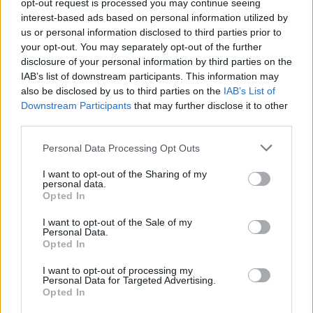
КЛИЕНТИ
opt-out request is processed you may continue seeing
interest-based ads based on personal information utilized by
35 ГОДИНИ ОД ПРВИОТ КЛИК,
us or personal information disclosed to third parties prior to
Првата веб - страница што го
your opt-out. You may separately opt-out of the further
„роди“ интернетот се уште
disclosure of your personal information by third parties on the
живеe
IAB’s list of downstream participants. This information may
also be disclosed by us to third parties on the
IAB’s List of
Downstream Participants
that may further disclose it to other
third parties.
НАЈЧИТАНИ ВО ПОСЛЕДНИ 7 ДЕНА
Personal Data Processing Opt Outs
ИСТОРИСКО ОБЕДИНУВАЊЕ НА
I want to opt-out of the Sharing of my
МАКЕДОНЦИТЕ ВО СРБИЈА:
personal data.
ФОРМИРАН МАКЕДОНСКИОТ
Opted In
НАЦИОНАЛЕН СОЈУЗ
Ахмети кажа што го мачи:
I want to opt-out of the Sale of my
СЛУШАМ, САКААТ ДА СЕ СУДИ
Personal Data.
ЗА ВОЕНИТЕ ЗЛОСТРОСТВА НА
Opted In
УЧК...
УЛЦИЊ Е АЛБАНСКИ, ЌЕ ГО
I want to opt-out of processing my
ОСЛОБОДИМЕ- Скандалозна
Personal Data for Targeted Advertising.
Opted In
објава на вицепремиерот на
Црна Гора