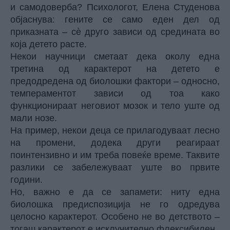
и самодоверба? Психологот, Елена Студенова
објаснува: гените се само еден дел од
приказната – сè друго зависи од средината во
која детето расте.
Некои научници сметаат дека околу една
третина од карактерот на детето е
предодредена од биолошки фактори – односно,
темпераментот зависи од тоа како
функционираат неговиот мозок и тело уште од
мали нозе.
На пример, некои деца се прилагодуваат лесно
на промени, додека други реагираат
поинтензивно и им треба повеќе време. Таквите
разлики се забележуваат уште во првите
години.
Но, важно е да се запамети: ниту една
биолошка предиспозиција не го одредува
целосно карактерот. Особено не во детството –
тогаш карактерот е исклучително флексибилен.