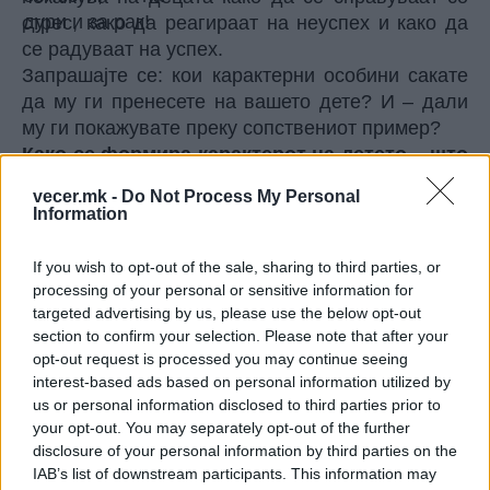
стрес, како да реагираат на неуспех и како да
се радуваат на успех.
Запрашајте се: кои карактерни особини сакате
да му ги пренесете на вашето дете? И – дали
му ги покажувате преку сопствениот пример?
Како се формира карактерот на детето – што
е наследно, а што доаѓа од воспитувањето?
vecer.mk -
Do Not Process My Personal
Семејството е важно, но не е единствено.
Information
Училиштето, пријателите, хобијата и
секојдневните искуства исто така имаат
If you wish to opt-out of the sale, sharing to third parties, or
огромно влијание.
processing of your personal or sensitive information for
Децата кои се активни во спортови обично
targeted advertising by us, please use the below opt-out
полесно се справуваат со предизвици и
section to confirm your selection. Please note that after your
opt-out request is processed you may continue seeing
подобро се снаоѓаат во група. Оние кои сакаат
interest-based ads based on personal information utilized by
книги почесто развиваат емпатија и лесно
us or personal information disclosed to third parties prior to
воспоставуваат контакт со различни луѓе.
your opt-out. You may separately opt-out of the further
Поддржете ги интересите на вашето дете.
disclosure of your personal information by third parties on the
Овозможете му богати и разновидни искуства –
IAB’s list of downstream participants. This information may