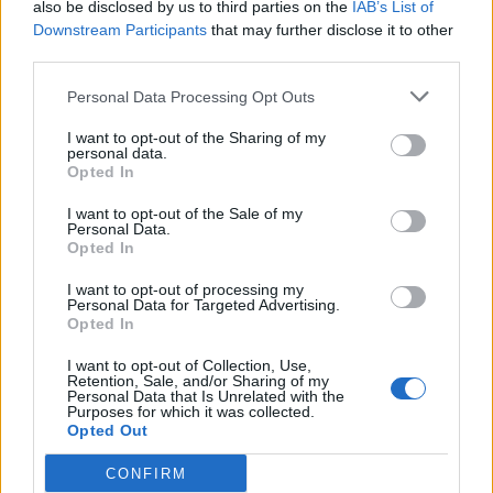
тоа е еден од најдобрите начини да му
also be disclosed by us to third parties on the
IAB’s List of
помогнете да го развие сопствениот,
Downstream Participants
that may further disclose it to other
third parties.
автентичен карактер.
Не е невообичаено две деца во исто семејство
Personal Data Processing Opt Outs
да бидат сосема различни. Причината често е
во начинот на кој родителите се однесуваат кон
I want to opt-out of the Sharing of my
personal data.
секое дете поединечно.
Opted In
На пример: постарото дете можеби добивало
I want to opt-out of the Sale of my
повеќе одговорности, па станало посамостојно.
Personal Data.
Помладото, пак, расте со постојана поддршка и
Opted In
заштита, па станува поповлечено.
I want to opt-out of processing my
Секое дете има свои потреби. Затоа
Personal Data for Targeted Advertising.
родителскиот пристап треба да се прилагоди
Opted In
индивидуално – без споредување и
I want to opt-out of Collection, Use,
генерализација.
Retention, Sale, and/or Sharing of my
Personal Data that Is Unrelated with the
Карактерот на вашето дете е резултат на
Purposes for which it was collected.
сложена интеракција меѓу наследството,
Opted Out
воспитувањето и околината. Бидете свесни за
CONFIRM
примерот што го давате, создавајте средина