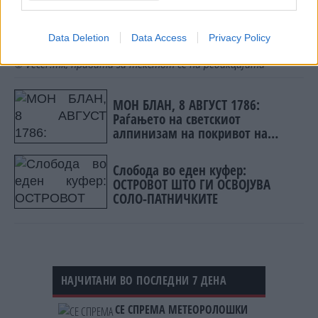
што го поттикнува развојот – и не се грижете
ако не „личи“ на вас. Најважно е да личи на
Data Deletion
Data Access
Privacy Policy
себе
© Vecer.mk, правата за текстот се на редакцијата
МОН БЛАН, 8 АВГУСТ 1786:
Раѓањето на светскиот
алпинизам на покривот на
Европа
Слобода во еден куфер:
ОСТРОВОТ ШТО ГИ ОСВОЈУВА
СОЛО-ПАТНИЧКИТЕ
НАЈЧИТАНИ ВО ПОСЛЕДНИ 7 ДЕНА
СЕ СПРЕМА МЕТЕОРОЛОШКИ