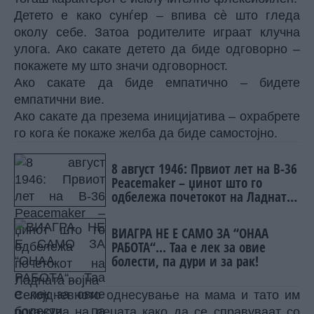
Детето е како сунѓер – впива сè што гледа
околу себе. Затоа родителите играат клучна
улога. Ако сакате детето да биде одговорно –
покажете му што значи одговорност.
Ако сакате да биде емпатично – бидете
емпатични вие.
Ако сакате да презема иницијатива – охрабрете
го кога ќе покаже желба да биде самостојно.
8 август 1946: Првиот лет на B-36
Peacemaker – џинот што го
одбележа почетокот на Ладната
војна
ВИАГРА НЕ Е САМО ЗА “ОНАА
РАБОТА“... Таа е лек за овие
болести, па дури и за рак!
Секојдневното однесување на мама и тато им
покажува на децата како да се справуваат со