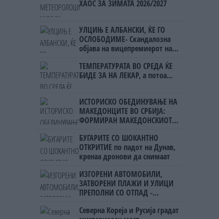
ХАОС ЗА ЗИМАТА 2026/2027
УЛЦИЊ Е АЛБАНСКИ, ЌЕ ГО
ОСЛОБОДИМЕ- Скандалозна
објава на вицепремиерот на
Црна Гора
ТЕМПЕРАТУРАТА ВО СРЕДА ЌЕ
БИДЕ ЗА НА ЛЕКАР, а потоа...
ИСТОРИСКО ОБЕДИНУВАЊЕ НА
МАКЕДОНЦИТЕ ВО СРБИЈА:
ФОРМИРАН МАКЕДОНСКИОТ
НАЦИОНАЛЕН СОЈУЗ
БУГАРИТЕ СО ШОКАНТНО
ОТКРИТИЕ по падот на Дунав,
кренаа дронови да снимаат
ИЗГОРЕНИ АВТОМОБИЛИ,
ЗАТВОРЕНИ ПЛАЖИ И УЛИЦИ
ПРЕПОЛНИ СО ОТПАД -
Фнидек во хаос по
Северна Кореја и Русија градат
мигрантскиот бран кон Сеута