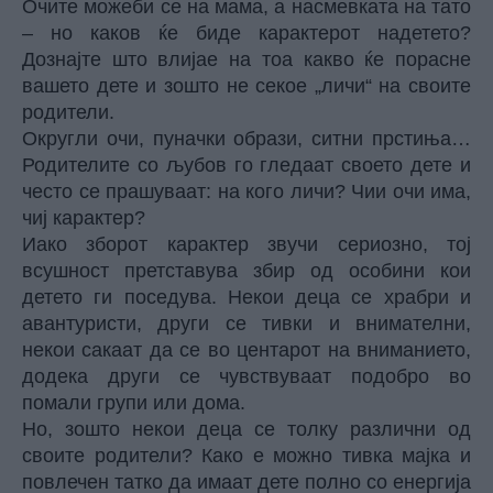
Очите можеби се на мама, а насмевката на тато
– но каков ќе биде карактерот надетето?
Дознајте што влијае на тоа какво ќе порасне
вашето дете и зошто не секое „личи“ на своите
родители.
Округли очи, пуначки образи, ситни прстиња…
Родителите со љубов го гледаат своето дете и
често се прашуваат: на кого личи? Чии очи има,
чиј карактер?
Иако зборот карактер звучи сериозно, тој
всушност претставува збир од особини кои
детето ги поседува. Некои деца се храбри и
авантуристи, други се тивки и внимателни,
некои сакаат да се во центарот на вниманието,
додека други се чувствуваат подобро во
помали групи или дома.
Но, зошто некои деца се толку различни од
своите родители? Како е можно тивка мајка и
повлечен татко да имаат дете полно со енергија