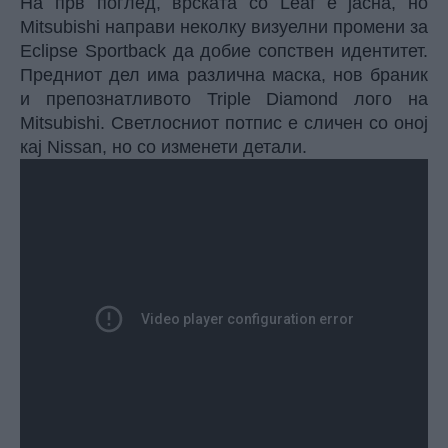
На прв поглед, врската со Leaf е јасна, но
Mitsubishi направи неколку визуелни промени за
Eclipse Sportback да добие сопствен идентитет.
Предниот дел има различна маска, нов браник
и препознатливото Triple Diamond лого на
Mitsubishi. Светлосниот потпис е сличен со оној
кај Nissan, но со изменети детали.