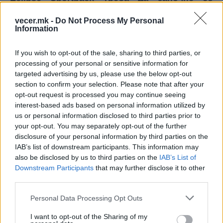
продажба во втората половина од годината.
vecer.mk -
Do Not Process My Personal
Техничките спецификации, цената и точниот
Information
датум на лансирање ќе бидат објавени
дополнително, но се очекува моделот да не
If you wish to opt-out of the sale, sharing to third parties, or
се разликува значително од Nissan Leaf.
processing of your personal or sensitive information for
targeted advertising by us, please use the below opt-out
section to confirm your selection. Please note that after your
opt-out request is processed you may continue seeing
interest-based ads based on personal information utilized by
us or personal information disclosed to third parties prior to
your opt-out. You may separately opt-out of the further
disclosure of your personal information by third parties on the
IAB’s list of downstream participants. This information may
also be disclosed by us to third parties on the
IAB’s List of
Downstream Participants
that may further disclose it to other
third parties.
Nissan Leaf за 2026 година се нуди во три
изведби, а основната Leaf S+ стартува од
Personal Data Processing Opt Outs
31.535 долари во САД. Таа верзија користи
I want to opt-out of the Sharing of my
батерија од 75 kWh и електромотор со 214