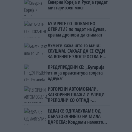
Северна Кореја и Русија градат
мистериозен мост
БУГАРИТЕ СО ШОКАНТНО
ОТКРИТИЕ по падот на Дунав,
кренаа дронови да снимаат
Ахмети кажа што го мачи:
СЛУШАМ, САКААТ ДА СЕ СУДИ
ЗА ВОЕНИТЕ ЗЛОСТРОСТВА НА
УЧК...
ПРЕДУПРЕДЕНИ СЕ: „Бугарија
итно ја преиспитува својата
одлука“
ИЗГОРЕНИ АВТОМОБИЛИ,
ЗАТВОРЕНИ ПЛАЖИ И УЛИЦИ
ПРЕПОЛНИ СО ОТПАД -
Фнидек во хаос по
ЕДВАЈ СЕ ОДГЛАВУВАМЕ ОД
мигрантскиот бран кон Сеута
ОБРАЗОВАНИЕТО НА МИЛА
ЦАРОСКА: Кондоми наместо
книги