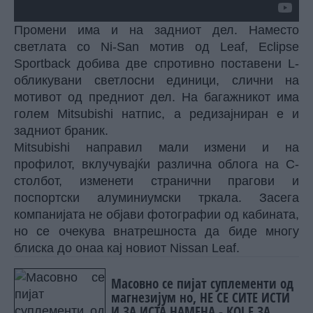
Промени има и на задниот дел. Наместо
светлата со Ni-San мотив од Leaf, Eclipse
Sportback добива две спротивно поставени L-
обликувани светлосни единици, слични на
мотивот од предниот дел. На багажникот има
голем Mitsubishi натпис, а редизајниран е и
задниот браник.
Mitsubishi направил мали измени и на
профилот, вклучувајќи различна облога на C-
столбот, изменети странични прагови и
поспортски алуминиумски тркала. Засега
компанијата не објави фотографии од кабината,
но се очекува внатрешноста да биде многу
блиска до онаа кај новиот Nissan Leaf.
Масовно се пијат суплементи од
магнезијум но, НЕ СЕ СИТЕ ИСТИ
И ЗА ИСТА НАМЕНА - КОЈ Е ЗА