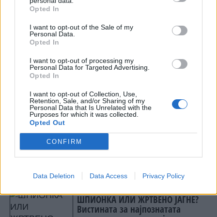
personal data.
коњски сили, па токму оваа конфигурација
Opted In
најверојатно ќе биде основа и за Mitsubishi
I want to opt-out of the Sale of my
Eclipse Sportback.
Personal Data.
Opted In
Со овој модел, Mitsubishi добива нов
електричен crossover без да развива целосно
I want to opt-out of processing my
самостојна платформа. Eclipse Sportback може
Personal Data for Targeted Advertising.
Opted In
да биде важен чекор за проширување на
електричната понуда на брендот, иако во
I want to opt-out of Collection, Use,
суштина станува збор за блиска верзија на
Retention, Sale, and/or Sharing of my
Personal Data that Is Unrelated with the
новиот Nissan Leaf со Mitsubishi дизајн.
Purposes for which it was collected.
Opted Out
© Vecer.mk, правата за текстот се на редакцијата
CONFIRM
Мајката на нивните деца БАРА
ОД ЛУКА ДОНЧИЌ 50 МИЛИОНИ
ЕВРА!
Data Deletion
Data Access
Privacy Policy
ШПИОНКА ИЛИ ЖРТВЕНО ЈАГНЕ?
Вистината за најпознатата