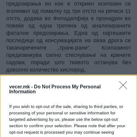
предозирања во кои е откриен ксилазин се
зголемил од помалку од три отсто на речиси 11
отсто, додека во Филаделфија е пронајден во
повеќе од една третина од анализираните
фатални предозирања. Една од најтешките
последици од консумацијата на оваа дрога се
таканаречените „транк-рани“. Ксилазинот
предизвикува силно стеснување на крвните
садови, поради што ткивото останува без
доволно количество кислород.
Последица на тоа се болни чиреви, изумирање
на ткивото и развој на некроза, при што раните
vecer.mk -
Do Not Process My Personal
можат да се прошират до таа мера што доаѓа
Information
до распаѓање на кожата и поткожното ткиво.
Особено загрижува фактот што таквите рани не
If you wish to opt-out of the sale, sharing to third parties, or
processing of your personal or sensitive information for
се појавуваат исклучиво на местото на убодот.
targeted advertising by us, please use the below opt-out
Можат да настанат и на други делови од
section to confirm your selection. Please note that after your
телото, дури и кај лица кои не ја инјектираат
opt-out request is processed you may continue seeing
дрогата, туку ја пушат или ја шмркаат.