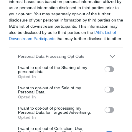
interest-based ads based on personal information utilized by
Инфекциите се развиваат многу брзо, тешко се
us or personal information disclosed to third parties prior to
лекуваат, а во најтешките случаи единствен
your opt-out. You may separately opt-out of the further
начин за спасување на животот станува
disclosure of your personal information by third parties on the
IAB’s list of downstream participants. This information may
ампутацијата на зафатениот екстремитет.
also be disclosed by us to third parties on the
IAB’s List of
Експертите предупредуваат дека ксилазинот
Downstream Participants
that may further disclose it to other
дополнително го засилува ефектот на
third parties.
фентанилот, кој и онака е еден од
најсмртоносните опиоиди на илегалниот пазар.
Personal Data Processing Opt Outs
Комбинацијата на двете супстанции го забавува
I want to opt-out of the Sharing of my
дишењето и работата на срцето и може да
personal data.
предизвика нагол пад на крвниот притисок,
Opted In
поради што предозирањата се значително
I want to opt-out of the Sale of my
поопасни отколку кај самиот фентанил.
Personal Data.
Opted In
Дополнителен проблем претставува фактот што
налоксон (Наркан), лекот кој се користи за итно
I want to opt-out of processing my
поништување на ефектот на опиоидите, делува
Personal Data for Targeted Advertising.
Opted In
само на фентанилот. На ксилазинот нема
речиси никаков ефект, поради што во случај на
I want to opt-out of Collection, Use,