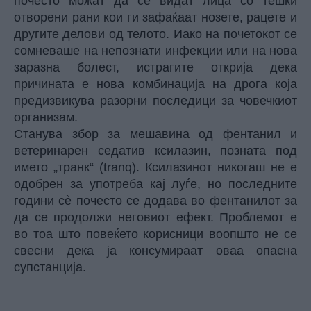
почесто можат да се видат лица со тешки
отворени рани кои ги зафаќаат нозете, рацете и
другите делови од телото. Иако на почетокот се
сомневаше на непознати инфекции или на нова
заразна болест, истрагите открија дека
причината е нова комбинација на дрога која
предизвикува разорни последици за човечкиот
организам.
Станува збор за мешавина од фентанил и
ветеринарен седатив ксилазин, позната под
името „транк“ (tranq). Ксилазинот никогаш не е
одобрен за употреба кај луѓе, но последните
години сè почесто се додава во фентанилот за
да се продолжи неговиот ефект. Проблемот е
во тоа што повеќето корисници воопшто не се
свесни дека ја консумираат оваа опасна
супстанција.