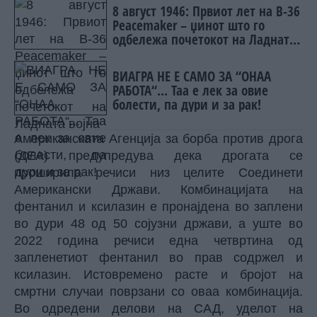
8 август 1946: Првиот лет на B-36
Peacemaker – џинот што го
одбележа почетокот на Ладната
војна
ВИАГРА НЕ Е САМО ЗА “ОНАА
РАБОТА“... Таа е лек за овие
болести, па дури и за рак!
Американската Агенција за борба против дрога
(ДЕА) предупредува дека дрогата се
проширила речиси низ целите Соединети
Американски Држави. Комбинацијата на
фентанил и ксилазин е пронајдена во заплени
во дури 48 од 50 сојузни држави, а уште во
2022 година речиси една четвртина од
запленетиот фентанил во прав содржел и
ксилазин. Истовремено расте и бројот на
смртни случаи поврзани со оваа комбинација.
Во одредени делови на САД, уделот на