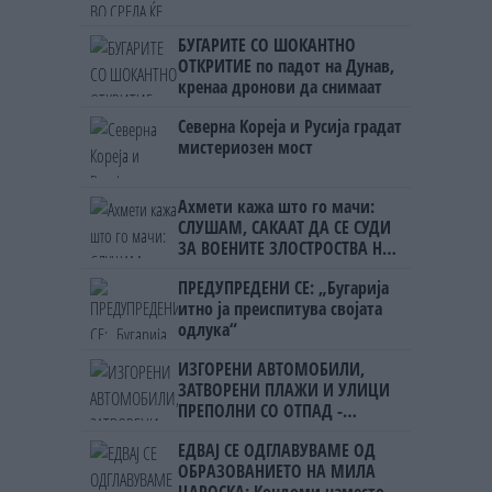
БУГАРИТЕ СО ШОКАНТНО
ОТКРИТИЕ по падот на Дунав,
кренаа дронови да снимаат
Северна Кореја и Русија градат
мистериозен мост
Ахмети кажа што го мачи:
СЛУШАМ, САКААТ ДА СЕ СУДИ
ЗА ВОЕНИТЕ ЗЛОСТРОСТВА НА
УЧК...
ПРЕДУПРЕДЕНИ СЕ: „Бугарија
итно ја преиспитува својата
одлука“
ИЗГОРЕНИ АВТОМОБИЛИ,
ЗАТВОРЕНИ ПЛАЖИ И УЛИЦИ
ПРЕПОЛНИ СО ОТПАД -
Фнидек во хаос по
ЕДВАЈ СЕ ОДГЛАВУВАМЕ ОД
мигрантскиот бран кон Сеута
ОБРАЗОВАНИЕТО НА МИЛА