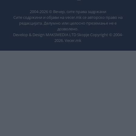
2004-
2026
© Вечер, сите права задржани
Сите содржини и објави на vecer.mk се авторско право на
редакцијата. Делумно или целосно преземање не е
дозволено.
Develop & Design MAKSMEDIA LTD Skopje Copyright © 2004-
2026
. Vecer.mk