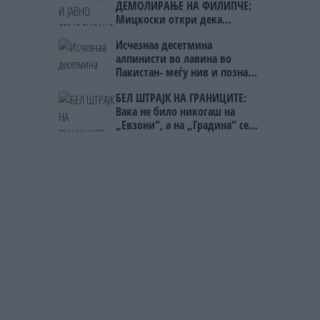
ДЕМОЛИРАЊЕ НА ФИЛИПЧЕ:
Мицкоски откри дека
човекот појма нема од
Исчезнаа десетмина
ништо, освен за кеш
алпинисти во лавина во
Пакистан- меѓу нив и познат
Непалец
БЕЛ ШТРАЈК НА ГРАНИЦИТЕ:
Вака не било никогаш на
„Евзони“, а на „Градина“ се
чека и пет часа