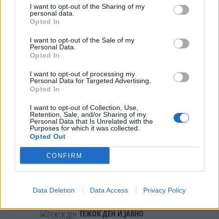
МАКЕДОНЦИТЕ ВО СРБИЈА:
I want to opt-out of the Sharing of my
personal data.
ФОРМИРАН МАКЕДОНСКИОТ
Opted In
НАЦИОНАЛЕН СОЈУЗ
УЛЦИЊ Е АЛБАНСКИ, ЌЕ ГО
I want to opt-out of the Sale of my
ОСЛОБОДИМЕ- Скандалозна
Personal Data.
објава на вицепремиерот на
Opted In
Црна Гора
ПРЕДУПРЕДЕНИ СЕ: „Бугарија
I want to opt-out of processing my
итно ја преиспитува својата
Personal Data for Targeted Advertising.
одлука“
Opted In
ТЕМПЕРАТУРАТА ВО СРЕДА ЌЕ
I want to opt-out of Collection, Use,
БИДЕ ЗА НА ЛЕКАР, а потоа...
Retention, Sale, and/or Sharing of my
Personal Data that Is Unrelated with the
Purposes for which it was collected.
Opted Out
СУДСКАТА МАФИЈА РАБОТИ
ВАКА - Судијата Вулнет Винца
CONFIRM
е пензиониран, три дена
откако му го врати пасошот
Северна Кореја и Русија градат
на бизнисменот Марковски
мистериозен мост
Data Deletion
Data Access
Privacy Policy
ТЕЖОК ДЕН И ЈАВНО