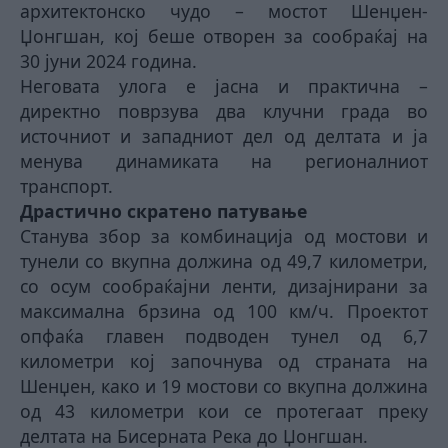
архитектонско чудо – мостот Шенџен-
Џонгшан, кој беше отворен за сообраќај на
30 јуни 2024 година.
Неговата улога е јасна и практична –
директно поврзува два клучни града во
источниот и западниот дел од делтата и ја
менува динамиката на регионалниот
транспорт.
Драстично скратено патување
Станува збор за комбинација од мостови и
тунели со вкупна должина од 49,7 километри,
со осум сообраќајни ленти, дизајнирани за
максимална брзина од 100 км/ч. Проектот
опфаќа главен подводен тунел од 6,7
километри кој започнува од страната на
Шенџен, како и 19 мостови со вкупна должина
од 43 километри кои се протегаат преку
делтата на Бисерната Река до Џонгшан.