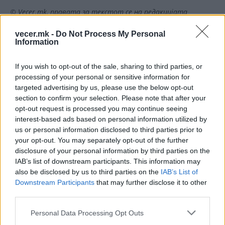
© Vecer.mk, правата за текстот се на редакцијата
vecer.mk -
Do Not Process My Personal
ЗОШТО ВО МЕКСИКО ГИ УБИВААТ
Information
ИНФЛУЕНСЕРИТЕ, и тоа додека
емитуваат во живо
If you wish to opt-out of the sale, sharing to third parties, or
processing of your personal or sensitive information for
Нов пресврт во случајот
targeted advertising by us, please use the below opt-out
„Епстајн“: Лондон под сè
section to confirm your selection. Please note that after your
поголем притисок
opt-out request is processed you may continue seeing
interest-based ads based on personal information utilized by
us or personal information disclosed to third parties prior to
your opt-out. You may separately opt-out of the further
disclosure of your personal information by third parties on the
IAB’s list of downstream participants. This information may
НАЈЧИТАНИ ВО ПОСЛЕДНИ 7 ДЕНА
also be disclosed by us to third parties on the
IAB’s List of
Downstream Participants
that may further disclose it to other
Ахмети кажа што го мачи:
third parties.
СЛУШАМ, САКААТ ДА СЕ СУДИ
ЗА ВОЕНИТЕ ЗЛОСТРОСТВА НА
УЧК...
Personal Data Processing Opt Outs
ИСТОРИСКО ОБЕДИНУВАЊЕ НА