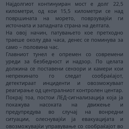
Најдолгиот континуиран мост е долг 22,5
километри, од кои 15,5 километри се над
површината на морето, поврзувајќи ги
источната и западната страна на делтата.
На овој начин, патувањето кое претходно
траеше околу два часа, денес се поминува за
само – половина час.
Главниот тунел е опремен со современи
уреди за безбедност и надзор. По целата
должина се поставени сензори и камери кои
непрекинато го следат сообраќајот,
детектираат инциденти и овозможуваат
реагирање од централниот контролен центар.
Покрај тоа, постои ЛЕД-сигнализација која ја
покажува насоката на движење и
предупредува во случај на вонредни
ситуации, олеснувајќи ја евакуацијата и
овозможувајќи управување со сообраќајот во