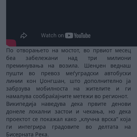
По отворањето на мостот, во првиот месец
беа забележани над три милиони
преминувања на возила. Шенџен веднаш
пушти во превоз меѓуградски автобуски
линии кон Џонгшан, што дополнително ја
забрзува мобилноста на жителите и ги
намалува сообраќајните метежи во регионот.
Википедија наведува дека првите денови
донеле локални застои и чекања, но дека
проектот се покажал како „клучна врска“ која
ги интегрира градовите во делтата на
Бисерната Река.