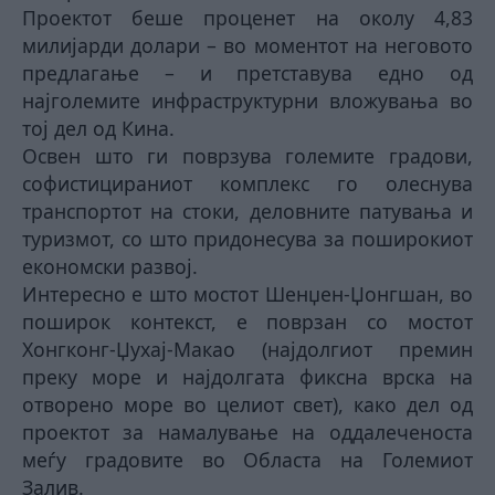
Проектот беше проценет на околу 4,83
милијарди долари – во моментот на неговото
предлагање – и претставува едно од
најголемите инфраструктурни вложувања во
тој дел од Кина.
Освен што ги поврзува големите градови,
софистицираниот комплекс го олеснува
транспортот на стоки, деловните патувања и
туризмот, со што придонесува за поширокиот
економски развој.
Интересно е што мостот Шенџен-Џонгшан, во
поширок контекст, е поврзан со мостот
Хонгконг-Џухај-Макао (најдолгиот премин
преку море и најдолгата фиксна врска на
отворено море во целиот свет), како дел од
проектот за намалување на оддалеченоста
меѓу градовите во Областа на Големиот
Залив.