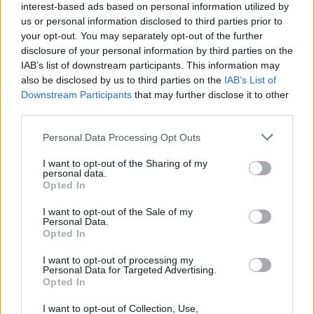
interest-based ads based on personal information utilized by
почувствува сето она за кое што денеска
us or personal information disclosed to third parties prior to
зборуваме. Затоа велам ако ние имаме раст на
your opt-out. You may separately opt-out of the further
платите од 11, 12, 13 проценти на месечно
disclosure of your personal information by third parties on the
ниво, а инфлација условно кажано во просек од
IAB’s list of downstream participants. This information may
4 проценти, тогаш нето имаме зголемување од
also be disclosed by us to third parties on the
IAB’s List of
7 проценти. Каква беше состојбата пред година
Downstream Participants
that may further disclose it to other
ипол, две: Тогаш имавме просечна инфлација
third parties.
од 15,18, 20 проценти, и раст на платите кое
Personal Data Processing Opt Outs
што беше под нивото на инфлација, што значи
дека стандардот беше во негатива, односно во
I want to opt-out of the Sharing of my
personal data.
минус, за разлика од сега кој е во позитива,
Opted In
посочи премиерот Мицкоски.
I want to opt-out of the Sale of my
© Vecer.mk, правата за текстот се на редакцијата
Personal Data.
Opted In
„СПУШТЕТЕ ГИ ЦЕНИТЕ НА
I want to opt-out of processing my
ГОРИВОТО ВЕДНАШ“ - Трамп им
Personal Data for Targeted Advertising.
нареди на нафтените гиганти
Opted In
I want to opt-out of Collection, Use,