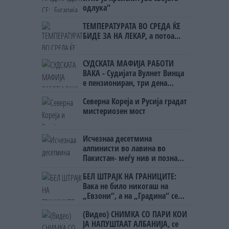
одлука“
ТЕМПЕРАТУРАТА ВО СРЕДА ЌЕ
БИДЕ ЗА НА ЛЕКАР, а потоа...
СУДСКАТА МАФИЈА РАБОТИ
ВАКА - Судијата Вулнет Винца
е пензиониран, три дена
откако му го врати пасошот
Северна Кореја и Русија градат
на бизнисменот Марковски
мистериозен мост
Исчезнаа десетмина
алпинисти во лавина во
Пакистан- меѓу нив и познат
Непалец
БЕЛ ШТРАЈК НА ГРАНИЦИТЕ:
Вака не било никогаш на
„Евзони“, а на „Градина“ се
чека и пет часа
(Видео) СНИМКА СО ПАРИ КОИ
ЈА НАПУШТААТ АЛБАНИЈА, се