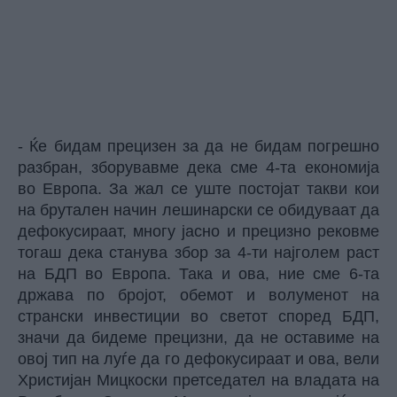
- Ќе бидам прецизен за да не бидам погрешно
разбран, зборувавме дека сме 4-та економија
во Европа. За жал се уште постојат такви кои
на брутален начин лешинарски се обидуваат да
дефокусираат, многу јасно и прецизно рековме
тогаш дека станува збор за 4-ти најголем раст
на БДП во Европа. Така и ова, ние сме 6-та
држава по бројот, обемот и волуменот на
странски инвестиции во светот според БДП,
значи да бидеме прецизни, да не оставиме на
овој тип на луѓе да го дефокусираат и ова, вели
Христијан Мицкоски претседател на владата на