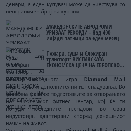
денари, а еден купувач може да учествува со
неограничен број на купони.
МАКЕДОНСКИТЕ АЕРОДРОМИ
УРИВААТ РЕКОРДИ - Над 400
илјади патници за еден месец
Пожари, суша и блокиран
транспорт: ВИСТИНСКАТА
ЕКОНОМСКА ЦЕНА НА ЕВРОПСКОТО
ЖЕШКО ЛЕТО
П
o
крај наградната игра
Diamond Mall
подготвува и дополнителни изненадувања
.
Во
финална фаза се подготовките за отворањето
на најголемиот фитнес центар, кој ќе ги
понуди последните трендови во оваа
индустрија, адаптирани според денешниот
начин на живот.
Уникатната понуда
на
Diamond Mall
ќе биде