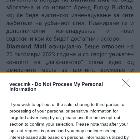
збогатена и со новиот бренд
Funky Buddha,
кој ќе биде вистинско изненадување за сите
љубители на урбаниот стил. Планирани се и
дополнителни изненадувања и нови
содржини кои ќе бидат достапни наскоро.
Diamond Mall
официјално беше отворен на
20 октомври 2023 година и со својот уникатен
концепт на „лајф-центар“ стана едно од
омилените места за шопинг, дружење и
забава. Со површина
од
7.000м2,
vecer.mk -
Do Not Process My Personal
разноликата понуда од едукација и забава за
Information
деца и млади во „Зоната на соништата“
(
Dream Zone)
, врвната гурманска понуда во
If you wish to opt-out of the sale, sharing to third parties, or
„Гурманската Авенија“ (Gourmet Avenue) и
processing of your personal or sensitive information for
разновидната шопинг понуда,
Diamond Mall
,
targeted advertising by us, please use the below opt-out
станува препознатливо место во градот.
section to confirm your selection. Please note that after your
opt-out request is processed you may continue seeing
Купоните за учество во наградната игра ќе
interest-based ads based on personal information utilized by
може да се подигнат на пултот во
Diamond