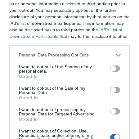
us or personal information disclosed to third parties prior to
Mall
,
а повеќе детали за наградната игра, ќе
your opt-out. You may separately opt-out of the further
најдете на веб страницата
disclosure of your personal information by third parties on the
https://diamondmall.mk/en/campaign/rodendensk
IAB’s list of downstream participants. This information may
also be disclosed by us to third parties on the
IAB’s List of
nagradna-igra
.
Downstream Participants
that may further disclose it to other
© Vecer.mk, правата за текстот се на редакцијата
third parties.
Personal Data Processing Opt Outs
„СПУШТЕТЕ ГИ ЦЕНИТЕ НА
ГОРИВОТО ВЕДНАШ“ - Трамп им
I want to opt-out of the Sharing of my
нареди на нафтените гиганти
personal data.
Opted In
ЦАРИНИТЕ НА ТРАМП ЗАВРИШИЈА
I want to opt-out of the Sale of my
НА ВРХОВЕН СУД - 25 држави
Personal Data.
покренаа тужба
Opted In
I want to opt-out of processing my
Personal Data for Targeted Advertising.
Opted In
I want to opt-out of Collection, Use,
НАЈЧИТАНИ ВО ПОСЛЕДНИ 7 ДЕНА
Retention, Sale, and/or Sharing of my