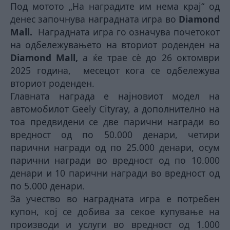
Под мотото „На наградите им нема крај“
од
денес започнува наградната игра во
Diamond
Mall
.
Наградната игра го означува почетокот
на одбележувањето на вториот роденден на
Diamond Mall
,
а ќе трае сѐ до 26 октомври
2025 година,
месецот кога се одбележува
вториот роденден.
Главната награда е најновиот модел на
автомобилот
Geely Cityray,
а дополнително на
тоа предвидени се две парични награди во
вредност од по 50.000 денари, четири
парични награди од по 25.000 денари, осум
парични награди во вредност од по 10
.
000
денари и 10 парични награди во вредност од
по 5.000 денари.
За учество во наградната игра е потребен
купон, кој се добива за секое купување на
производи и услуги во вредност од 1.000