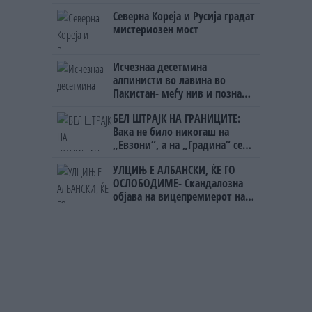
откако му го врати пасошот
Северна Кореја и Русија градат
на бизнисменот Марковски
мистериозен мост
Исчезнаа десетмина
алпинисти во лавина во
Пакистан- меѓу нив и познат
Непалец
БЕЛ ШТРАЈК НА ГРАНИЦИТЕ:
Вака не било никогаш на
„Евзони“, а на „Градина“ се
чека и пет часа
УЛЦИЊ Е АЛБАНСКИ, ЌЕ ГО
ОСЛОБОДИМЕ- Скандалозна
објава на вицепремиерот на
Црна Гора