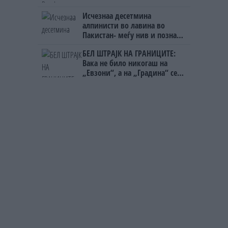
Исчезнаа десетмина
алпинисти во лавина во
Пакистан- меѓу нив и познат
Непалец
БЕЛ ШТРАЈК НА ГРАНИЦИТЕ:
Вака не било никогаш на
„Евзони“, а на „Градина“ се
чека и пет часа