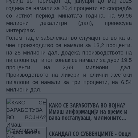
Русија во периодот од јануари до мај 2025
година се намали за 20,4 проценти во споредба
со истиот период минатата година, на 59,96
милиони декалитри (дал), пренесува
Интерфакс.
Голем пад е забележан во случајот со вотката,
чие производство се намали за 13,2 проценти,
на 25 милиони дал, додека производството на
пијалоци од типот коњак се намали за дури 19,5
проценти, на 2,69 милиони дал.
Производството на ликери и слични жестоки
пијалоци се намали за три проценти, на 6,54
милиони дал.
КАКО СЕ ЗАРАБОТУВА ВО ВОЈНА?
Имаш информација на време и
вака постапуваш, милионите
течат
СКАНДАЛ СО СУБВЕНЦИИТЕ - Овци