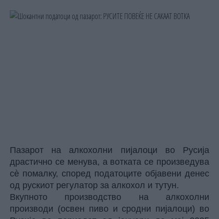
Пазарот на алкохолни пијалоци во Русија
драстично се менува, а вотката се произведува
сè помалку, според податоците објавени денес
од рускиот регулатор за алкохол и тутун.
Вкупното производство на алкохолни
производи (освен пиво и сродни пијалоци) во