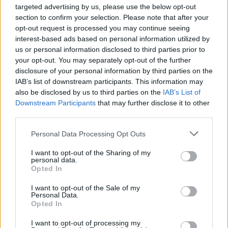
targeted advertising by us, please use the below opt-out
section to confirm your selection. Please note that after your
НОВ БУЏЕТСКИ РЕКОРД - Царината
opt-out request is processed you may continue seeing
собра 87,6 милиони евра повеќе
interest-based ads based on personal information utilized by
од лани
us or personal information disclosed to third parties prior to
your opt-out. You may separately opt-out of the further
ОРМУНСКИОТ ТЕСНЕЦ ПРЕД
disclosure of your personal information by third parties on the
ПОВТОРНО ОТВАРАЊЕ? Трамп
IAB’s list of downstream participants. This information may
најави договор во наредните 24
also be disclosed by us to third parties on the
IAB’s List of
часа
Downstream Participants
that may further disclose it to other
third parties.
Personal Data Processing Opt Outs
НАЈЧИТАНИ ВО ПОСЛЕДНИ 7 ДЕНА
I want to opt-out of the Sharing of my
personal data.
Opted In
Ахмети кажа што го мачи:
СЛУШАМ, САКААТ ДА СЕ СУДИ
I want to opt-out of the Sale of my
ЗА ВОЕНИТЕ ЗЛОСТРОСТВА НА
Personal Data.
УЧК...
Opted In
ИСТОРИСКО ОБЕДИНУВАЊЕ НА
МАКЕДОНЦИТЕ ВО СРБИЈА:
I want to opt-out of processing my