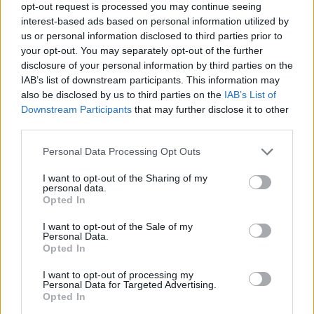
opt-out request is processed you may continue seeing
interest-based ads based on personal information utilized by
ЦАРИНИТЕ НА ТРАМП ЗАВРИШИЈА
us or personal information disclosed to third parties prior to
НА ВРХОВЕН СУД - 25 држави
your opt-out. You may separately opt-out of the further
покренаа тужба
disclosure of your personal information by third parties on the
IAB’s list of downstream participants. This information may
also be disclosed by us to third parties on the
IAB’s List of
Downstream Participants
that may further disclose it to other
third parties.
НАЈЧИТАНИ ВО ПОСЛЕДНИ 7 ДЕНА
Personal Data Processing Opt Outs
Ахмети кажа што го мачи:
I want to opt-out of the Sharing of my
СЛУШАМ, САКААТ ДА СЕ СУДИ
personal data.
ЗА ВОЕНИТЕ ЗЛОСТРОСТВА НА
Opted In
УЧК...
ИСТОРИСКО ОБЕДИНУВАЊЕ НА
I want to opt-out of the Sale of my
МАКЕДОНЦИТЕ ВО СРБИЈА:
Personal Data.
ФОРМИРАН МАКЕДОНСКИОТ
Opted In
НАЦИОНАЛЕН СОЈУЗ
ТЕЖОК ДЕН И ЈАВНО
I want to opt-out of processing my
Personal Data for Targeted Advertising.
ДЕМОЛИРАЊЕ НА ФИЛИПЧЕ:
Opted In
Мицкоски откри дека