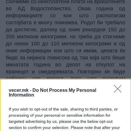
соочивме со неисплатени плати на вработените
во АД Водостопанство. Оваа година од
информациите со кои што располагам
состојбата е многу поинаква. Родот би требало
да достигне, далеку од оние рекордни 150 до
200 милиони килограми, но треба да стигнеме
до некои 100 до 110 милиони килограми и од
оние информации кои што ги имам, цената ќе
биде за нијанса повисока од таа која што беше
минатата година во делот на откупот на
вранецот и смедеревката. Повторно ќе биде
соборен нов рекорд, така што очекувам
успешна сезона за лозарите“, истакна
vecer.mk -
Do Not Process My Personal
премиерот Мицкоски.
Information
© Vecer.mk, правата за текстот се на редакцијата
If you wish to opt-out of the sale, sharing to third parties, or
processing of your personal or sensitive information for
„СПУШТЕТЕ ГИ ЦЕНИТЕ НА
targeted advertising by us, please use the below opt-out
ГОРИВОТО ВЕДНАШ“ - Трамп им
section to confirm your selection. Please note that after your
нареди на нафтените гиганти