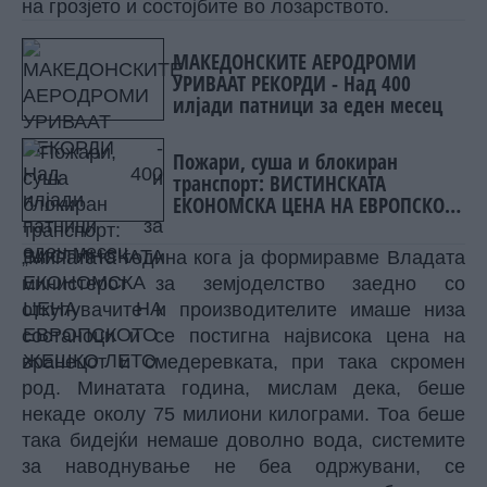
на грозјето и состојбите во лозарството.
МАКЕДОНСКИТЕ АЕРОДРОМИ
УРИВААТ РЕКОРДИ - Над 400
илјади патници за еден месец
Пожари, суша и блокиран
транспорт: ВИСТИНСКАТА
ЕКОНОМСКА ЦЕНА НА ЕВРОПСКОТО
ЖЕШКО ЛЕТО
„Минатата година кога ја формиравме Владата
министерот за земјоделство заедно со
откупувачите и производителите имаше низа
состаноци и се постигна највисока цена на
вранецот и смедеревката, при така скромен
род. Минатата година, мислам дека, беше
некаде околу 75 милиони килограми. Тоа беше
така бидејќи немаше доволно вода, системите
за наводнување не беа одржувани, се