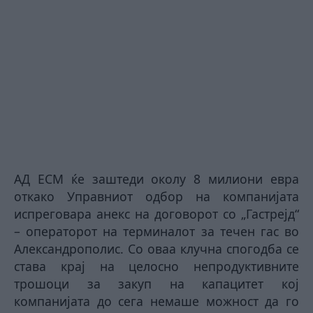
АД ЕСМ ќе заштеди околу 8 милиони евра
откако Управниот одбор на компанијата
испреговара анекс на договорот со „Гастрејд“
– операторот на терминалот за течен гас во
Александрополис. Со оваа клучна спогодба се
става крај на целосно непродуктивните
трошоци за закуп на капацитет кој
компанијата до сега немаше можност да го