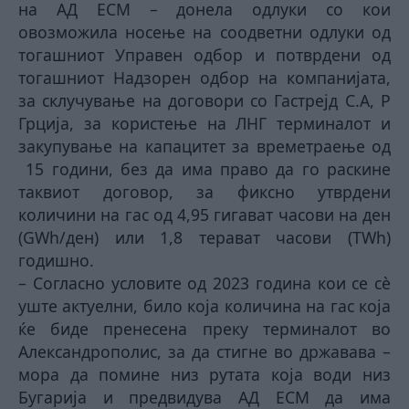
на АД ЕСМ – донела одлуки со кои
овозможила носење на соодветни одлуки од
тогашниот Управен одбор и потврдени од
тогашниот Надзорен oдбор на компанијата,
за склучување на договори со Гастрејд С.А, Р
Грција, за користeње на ЛНГ терминалот и
закупување на капацитет за времетраење од
15 години, без да има право да го раскине
таквиот договор, за фиксно утврдени
количини на гас од 4,95 гигават часови на ден
(GWh/ден) или 1,8 терават часови (TWh)
годишно.
– Согласно условите од 2023 година кои се сè
уште актуелни, било која количина на гас која
ќе биде пренесена преку терминалот во
Александрополис, за да стигне во државава –
мора да помине низ рутата која води низ
Бугарија и предвидува АД ЕСМ да има