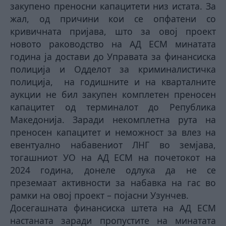
закупено преносни капацитети низ истата. За
жал, од причини кои се опфатени со
кривичната пријава, што за овој проект
новото раководство на АД ЕСМ минатата
година ја достави до Управата за финансиска
полиција и Одделот за криминалистичка
полиција, на годишните и на кварталните
аукции не бил закупен комплетен преносен
капацитет од терминалот до Република
Македонија. Заради некомплетна рута на
преносен капацитет и неможност за влез на
евентуално набавениот ЛНГ во земјава,
тогашниот УО на АД ЕСМ на почетокот на
2024 година, донеле одлука да не се
преземаат активности за набавка на гас во
рамки на овој проект – појасни Узунчев.
Досегашната финансиска штета на АД ЕСМ
настаната заради пропустите на минатата