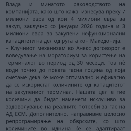
Влада и минатото раководството на
компанијата, како што кажа, изнесува преку 7
милиони евра од кои 4 милиони евра за
закуп, заклучно со јануари 2026 година и 3
милиони евра за закупени нефункционални
капацитети на дел од рутата кон Македонија.
– Клучниот механизам во Анекс договорот е
воведување на мораториум за користење на
терминалот во период од 30 месеци. Тоа нѐ
води точно до првата гасна година од која
сметаме дека ќе може оптимално и ефикасно
да се искористат количините од капацитетот
на закупениот терминал. Нашата цел е тие
количини да бидат наменети исклучиво за
задоволување на реалните потреби за гас на
АД ЕСМ. Дополнително, направивме целосно
репрограмирање на обврските, со што
количините во иднина ќе се адаптираат