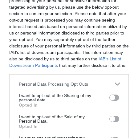
processing of your personal or sensitive information for
нашиот одговор на глобалните барања за
targeted advertising by us, please use the below opt-out
section to confirm your selection. Please note that after your
енергетска трансформација и планот со кој
opt-out request is processed you may continue seeing
постепено ќе го замениме јагленот. Можам да
interest-based ads based on personal information utilized by
најавам дека веќе наредната недела,
us or personal information disclosed to third parties prior to
компанијата ќе потпише Грант со Светска
your opt-out. You may separately opt-out of the further
Банка во износ од 2,4 милиони долари. Овие
disclosure of your personal information by third parties on the
IAB’s list of downstream participants. This information may
средства се наменети директно за проектот за
also be disclosed by us to third parties on the
IAB’s List of
гасна електрана „РЕК Битола 1“, која ќе се
Downstream Participants
that may further disclose it to other
гради во кругот на постојните
third parties.
термоелектрани „Битола“- нагласи Узунчев за
МИА.
Personal Data Processing Opt Outs
Посочи дека средствата од грантот ќе бидат
I want to opt-out of the Sharing of my
целосно насочени кон комплетна и детална
personal data.
Opted In
подготовка преку изработка на потребните
студии, подготовка на проектот и подготовка
I want to opt-out of the Sale of my
Personal Data.
на тендерската документација за изведба на
Opted In
изградбата на новата гасна електрана РЕК