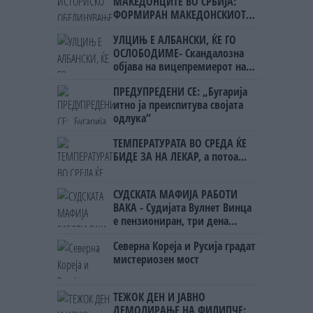
МАКЕДОНЦИТЕ ВО СРБИЈА:
ФОРМИРАН МАКЕДОНСКИОТ
НАЦИОНАЛЕН СОЈУЗ
УЛЦИЊ Е АЛБАНСКИ, ЌЕ ГО
ОСЛОБОДИМЕ- Скандалозна
објава на вицепремиерот на
Црна Гора
ПРЕДУПРЕДЕНИ СЕ: „Бугарија
итно ја преиспитува својата
одлука“
ТЕМПЕРАТУРАТА ВО СРЕДА ЌЕ
БИДЕ ЗА НА ЛЕКАР, а потоа...
СУДСКАТА МАФИЈА РАБОТИ
ВАКА - Судијата Вулнет Винца
е пензиониран, три дена
откако му го врати пасошот
Северна Кореја и Русија градат
на бизнисменот Марковски
мистериозен мост
ТЕЖОК ДЕН И ЈАВНО
ДЕМОЛИРАЊЕ НА ФИЛИПЧЕ: