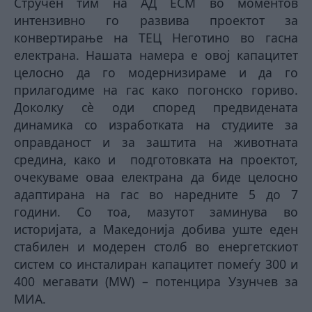
Стручен тим на АД ЕСМ во моментов
интензивно го развива проектот за
конвертирање на ТЕЦ Неготино во гасна
електрана. Нашата намера е овој капацитет
целосно да го модернизираме и да го
прилагодиме на гас како погонско гориво.
Доколку сè оди според предвидената
динамика со изработката на студиите за
оправданост и за заштита на животната
средина, како и подготовката на проектот,
очекуваме оваа електрана да биде целосно
адаптирана на гас во наредните 5 до 7
години. Со тоа, мазутот заминува во
историјата, а Македонија добива уште еден
стабилен и модерен столб во енергетскиот
систем со инсталиран капацитет помеѓу 300 и
400 мегавати (MW) – потенцира Узунчев за
МИА.