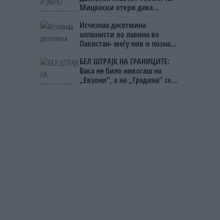
Мицкоски откри дека
човекот појма нема од
Исчезнаа десетмина
ништо, освен за кеш
алпинисти во лавина во
Пакистан- меѓу нив и познат
Непалец
БЕЛ ШТРАЈК НА ГРАНИЦИТЕ:
Вака не било никогаш на
„Евзони“, а на „Градина“ се
чека и пет часа