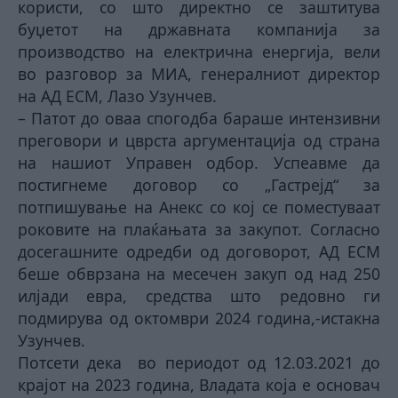
користи, со што директно се заштитува
буџетот на државната компанија за
производство на електрична енергија, вели
во разговор за МИА, генералниот директор
на АД ЕСМ, Лазо Узунчев.
– Патот до оваа спогодба бараше интензивни
преговори и цврста аргументација од страна
на нашиот Управен одбор. Успеавме да
постигнеме договор со „Гастрејд“ за
потпишување на Анекс со кој се поместуваат
роковите на плаќањата за закупот. Согласно
досегашните одредби од договорот, АД ЕСМ
беше обврзана на месечен закуп од над 250
илјади евра, средства што редовно ги
подмирува од октомври 2024 година,-истакна
Узунчев.
Потсети дека во периодот од 12.03.2021 до
крајот на 2023 година, Владата која е основач