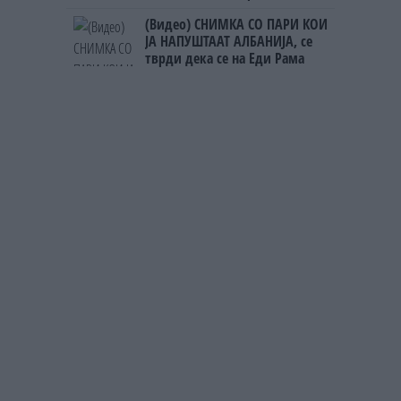
чека и пет часа
(Видео) СНИМКА СО ПАРИ КОИ
ЈА НАПУШТААТ АЛБАНИЈА, се
тврди дека се на Еди Рама