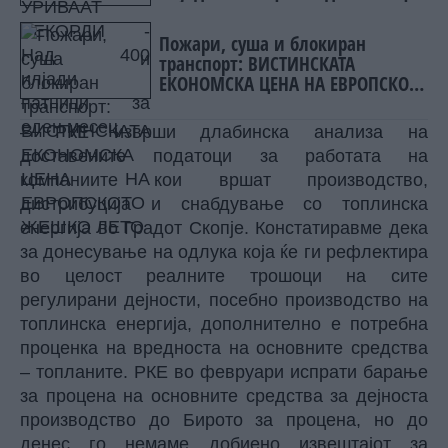
Пожари, суша и блокиран
транспорт: ВИСТИНСКАТА
ЕКОНОМСКА ЦЕНА НА ЕВРОПСКОТО
ЖЕШКО ЛЕТО
– РКЕ изврши длабинска анализа на
доставените податоци за работата на
компаниите кои вршат производство,
дистрибуција и снабдување со топлинска
енергија во Градот Скопје. Констатиравме дека
за донесување на одлука која ќе ги рефлектира
во целост реалните трошоци на сите
регулирани дејности, посебно производство на
топлинска енергија, дополнително е потребна
проценка на вредноста на основните средства
– топланите. РКЕ во февруари испрати барање
за процена на основните средства за дејноста
производство до Бирото за процена, но до
денес го немаме добиено извештајот за