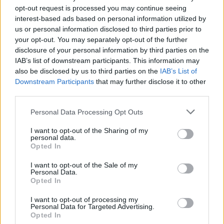
нареди на нафтените гиганти
opt-out request is processed you may continue seeing
interest-based ads based on personal information utilized by
ЦАРИНИТЕ НА ТРАМП ЗАВРИШИЈА
us or personal information disclosed to third parties prior to
НА ВРХОВЕН СУД - 25 држави
your opt-out. You may separately opt-out of the further
покренаа тужба
disclosure of your personal information by third parties on the
IAB’s list of downstream participants. This information may
also be disclosed by us to third parties on the
IAB’s List of
Downstream Participants
that may further disclose it to other
third parties.
НАЈЧИТАНИ ВО ПОСЛЕДНИ 7 ДЕНА
Personal Data Processing Opt Outs
Ахмети кажа што го мачи:
I want to opt-out of the Sharing of my
personal data.
СЛУШАМ, САКААТ ДА СЕ СУДИ
Opted In
ЗА ВОЕНИТЕ ЗЛОСТРОСТВА НА
УЧК...
I want to opt-out of the Sale of my
ИСТОРИСКО ОБЕДИНУВАЊЕ НА
Personal Data.
МАКЕДОНЦИТЕ ВО СРБИЈА:
Opted In
ФОРМИРАН МАКЕДОНСКИОТ
НАЦИОНАЛЕН СОЈУЗ
I want to opt-out of processing my
ТЕЖОК ДЕН И ЈАВНО
Personal Data for Targeted Advertising.
ДЕМОЛИРАЊЕ НА ФИЛИПЧЕ:
Opted In
Мицкоски откри дека