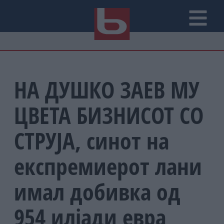
НА ДУШКО ЗАЕВ МУ
ЦВЕТА БИЗНИСОТ СО
СТРУЈА, синот на
експремиерот лани
имал добивка од
954 илјади евра