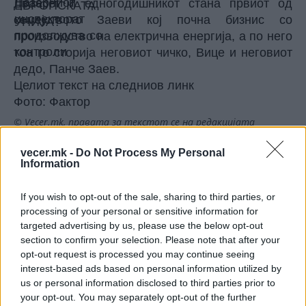
Дваесет и едногодишникот стана првиот од
семејството Заеви кој почна бизнис со
производство на електрична енергија, а по него
тоа го сторија неговиот чичко, Вице и неговиот
дедо, Панче Заев.
Целиот текст на
следниов линк
Фото: Фактор
© Vecer.mk, правата за текстот се на редакцијата
vecer.mk -
Do Not Process My Personal
Попов: Покрај јавниот, намален
Information
е и државниот долг за над 40
милиони евра, изнесува 51,7%
If you wish to opt-out of the sale, sharing to third parties, or
од БДП
processing of your personal or sensitive information for
ВМРО ДПМНЕ: Јавниот долг се
targeted advertising by us, please use the below opt-out
намалува, економијата стабилна
section to confirm your selection. Please note that after your
како резултат на фискалната
opt-out request is processed you may continue seeing
дисциплина и домаќинско
interest-based ads based on personal information utilized by
управување
us or personal information disclosed to third parties prior to
your opt-out. You may separately opt-out of the further