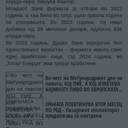
илјади евра, пишува
Фактор.
Младиот Заев фирмата ја отвори во 2022
година, а таа била во плус уште првата година
по отворањето. Во 2023 година, тој имал
добивка од 39 милиони денари, односно 636
илјади евра.
Во 2023 година, Душко Заев веројатно бил
единствениот вработен – фирмата имала само
едно вработено лице. Од 2024 година, во
„Тотал Енерџи“ има тројца вработени.
Во чест на Меѓународниот ден на
пивото: КОЈ ПИЕ, А КОЈ ИЗВЕЗУВА
НАЈМНОГУ ПИВО ВО ЕВРОПСКАТА
УНИЈА?
ХРАНАТА ПОЕВТИНУВА ВТОР МЕСЕЦ
ПО РЕД - Пазарниот инспекторат
продолжува со контроли