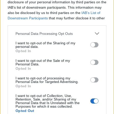
disclosure of your personal information by third parties on the
IAB’s list of downstream participants. This information may
НАЈЧИТАНИ ВО ПОСЛЕДНИ 7 ДЕНА
also be disclosed by us to third parties on the
IAB’s List of
Downstream Participants
that may further disclose it to other
СЕ СПРЕМА МЕТЕОРОЛОШКИ
third parties.
ХАОС ЗА ЗИМАТА 2026/2027
Personal Data Processing Opt Outs
ИСТОРИСКО ОБЕДИНУВАЊЕ НА
МАКЕДОНЦИТЕ ВО СРБИЈА:
I want to opt-out of the Sharing of my
personal data.
ФОРМИРАН МАКЕДОНСКИОТ
Opted In
НАЦИОНАЛЕН СОЈУЗ
Ахмети кажа што го мачи:
I want to opt-out of the Sale of my
СЛУШАМ, САКААТ ДА СЕ СУДИ
Personal Data.
ЗА ВОЕНИТЕ ЗЛОСТРОСТВА НА
Opted In
УЧК...
УЛЦИЊ Е АЛБАНСКИ, ЌЕ ГО
I want to opt-out of processing my
ОСЛОБОДИМЕ- Скандалозна
Personal Data for Targeted Advertising.
објава на вицепремиерот на
Opted In
Црна Гора
ТЕМПЕРАТУРАТА ВО СРЕДА ЌЕ
I want to opt-out of Collection, Use,
БИДЕ ЗА НА ЛЕКАР, а потоа...
Retention, Sale, and/or Sharing of my
Personal Data that Is Unrelated with the
Purposes for which it was collected.
Opted Out
Северна Кореја и Русија градат