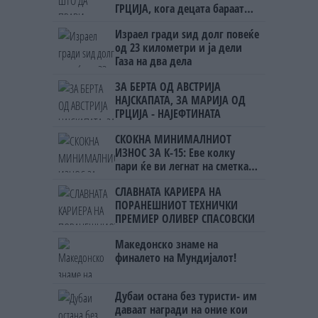
ГРЦИЈА, кога децата бараат
домашно месо
Израел гради ѕид долг повеќе
од 23 километри и ја дели
Газа на два дела
ЗА БЕРТА ОД АВСТРИЈА
НАЈСКАПАТА, ЗА МАРИЈА ОД
ГРЦИЈА - НАЈЕФТИНАТА
СКОКНА МИНИМАЛНИОТ
ИЗНОС ЗА К-15: Еве колку
пари ќе ви легнат на сметка
годинава
СЛАВНАТА КАРИЕРА НА
ПОРАНЕШНИОТ ТЕХНИЧКИ
ПРЕМИЕР ОЛИВЕР СПАСОВСКИ
Македонско знаме на
финалето на Мундијалот!
Дубаи остана без туристи- им
даваат награди на оние кои