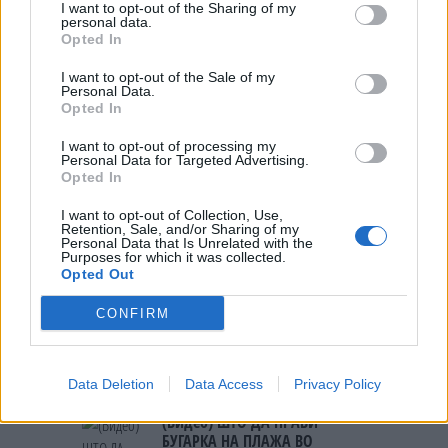
СКОКНА МИНИМАЛНИОТ ИЗНОС
I want to opt-out of the Sharing of my
ЗА К-15: Еве колку пари ќе ви
personal data.
легнат на сметка годинава
Opted In
I want to opt-out of the Sale of my
Personal Data.
Opted In
I want to opt-out of processing my
НАЈЧИТАНИ ВО ПОСЛЕДНИ 7 ДЕНА
Personal Data for Targeted Advertising.
Opted In
МАКЕДОНИЈА ИМА СВЕТСКА
I want to opt-out of Collection, Use,
ПИСТА: Огромниот Боинг 777
Retention, Sale, and/or Sharing of my
на индиската претседателка
Personal Data that Is Unrelated with the
на Меѓународниот Аеродром
Purposes for which it was collected.
Халанд донесе одлука за
Opted Out
Скопје
својата иднина
CONFIRM
ПРЕСВРТ И ПРОТЕСТИ ВО
УКРАИНА, Зеленски доби
ултиматум: „Мора да си оди,
Data Deletion
Data Access
Privacy Policy
крајниот рок е петок!“
(Видео) ШТО ДА ПРАВИ
БУГАРКА НА ПЛАЖА ВО