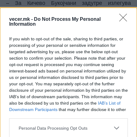
– За Кичево Букојчани задутре излегува
повикот за финансиски понуди, го работиме
заедно со Јавното претпријатие за државни
vecer.mk -
Do Not Process My Personal
Information
патишта и Европската банка за обнова развој.
Има и грант компонентна, тоа се 11 километри,
If you wish to opt-out of the sale, sharing to third parties, or
а на Гостивар-Букојчани веќе се работи
processing of your personal or sensitive information for
интензивно, исто така и Гостивар-Тетово.
targeted advertising by us, please use the below opt-out
Тетово-Скопје веќе има автопат и крајниот рок
section to confirm your selection. Please note that after your
што го поставивме е до крај на 2028 година од
opt-out request is processed you may continue seeing
граница со Бугарија до граница со Албанија,
interest-based ads based on personal information utilized by
односно од Крива Паланка до Струга и Охрид
us or personal information disclosed to third parties prior to
да има целосен автопат, рече Николоски.
your opt-out. You may separately opt-out of the further
disclosure of your personal information by third parties on the
© Vecer.mk, правата за текстот се на редакцијата
IAB’s list of downstream participants. This information may
also be disclosed by us to third parties on the
IAB’s List of
ВО ПОНЕДЕЛНИК СРЕДБА СО
Downstream Participants
that may further disclose it to other
ВЕТЕРИНАРИТЕ: Сточарите бараат
third parties.
итна вакцинација на овците
против сипаници
Personal Data Processing Opt Outs