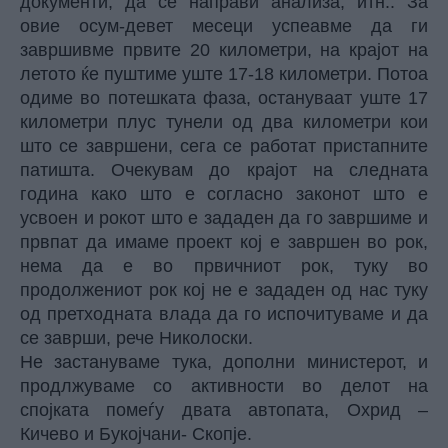
документи, да се направи анализа, итн.. За
овие осум-девет месеци успеавме да ги
завршивме првите 20 километри, на крајот на
летото ќе пуштиме уште 17-18 километри. Потоа
одиме во потешката фаза, остануваат уште 17
километри плус тунели од два километри кои
што се завршени, сега се работат пристапните
патишта. Очекувам до крајот на следната
година како што е согласно законот што е
усвоен и рокот што е зададен да го завршиме и
првпат да имаме проект кој е завршен во рок,
нема да е во првичниот рок, туку во
продолжениот рок кој не е зададен од нас туку
од претходната влада да го испочитуваме и да
се заврши, рече Николоски.
Не застануваме тука, дополни министерот, и
продлжуваме со активности во делот на
спојката помеѓу двата автопата, Охрид –
Кичево и Букојчани- Скопје.