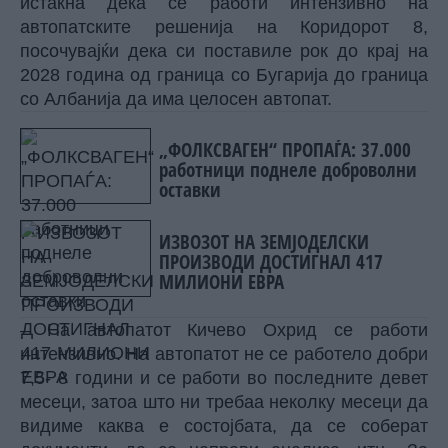
истакна дека се работи интензивно на
автопатските решенија на Коридорот 8,
посочувајќи дека си поставиле рок до крај на
2028 година од граница со Бугарија до граница
со Албанија да има целосен автопат.
„ФОЛКСВАГЕН“ ПРОПАЃА: 37.000
работници поднеле доброволни
оставки
ИЗВОЗОТ НА ЗЕМЈОДЕЛСКИ
ПРОИЗВОДИ ДОСТИГНАЛ 417
МИЛИОНИ ЕВРА
– На автопатот Кичево Охрид се работи
интензивно. На автопатот не се работело добри
7,5- 8 години и се работи во последните девет
месеци, затоа што ни требаа неколку месеци да
видиме каква е состојбата, да се соберат