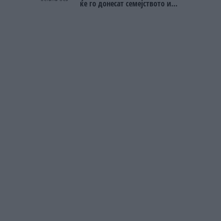
ќе го донесат семејството или
пријателите