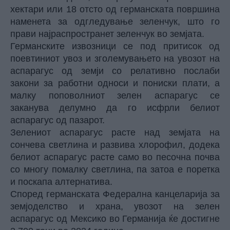
хектари или 18 отсто од германската површина
наменета за одгледување зеленчук, што го
прави најраспространет зеленчук во земјата.
Германските извозници се под притисок од
поевтиниот увоз и зголемувањето на увозот на
аспарагус од земји со релативно послаби
закони за работни односи и пониски плати, а
малку поповолниот зелен аспарагус се
заканува делумно да го исфрли белиот
аспарагус од пазарот.
Зелениот аспарагус расте над земјата на
сончева светлина и развива хлорофил, додека
белиот аспарагус расте само во песочна почва
со многу помалку светлина, па затоа е поретка
и поскапа алтернатива.
Според германската Федерална канцеларија за
земјоделство и храна, увозот на зелен
аспарагус од Мексико во Германија ќе достигне