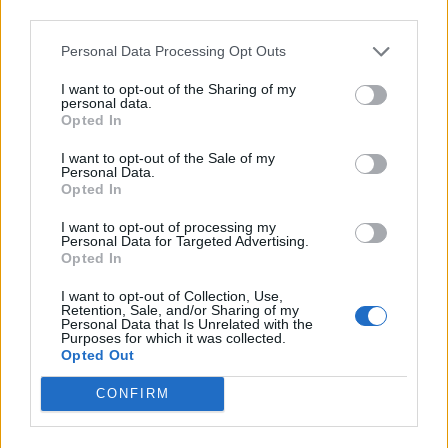
third parties.
© Vecer.mk, правата за текстот се на редакцијата
Personal Data Processing Opt Outs
ПАЗАРОТ НА НЕДВИЖНОСТИ ВО
СНОБИЗАМ - Деловните
I want to opt-out of the Sharing of my
personal data.
простории силно ги дигаа
Opted In
цените во вториот квартал
I want to opt-out of the Sale of my
Силни резултати во вториот
Personal Data.
квартал и првата половина од
Opted In
2026 година, поддржани од
зголемена комерцијална
I want to opt-out of processing my
активност и подобрувања во
Personal Data for Targeted Advertising.
Opted In
синџирот на снабдување
I want to opt-out of Collection, Use,
Retention, Sale, and/or Sharing of my
НАЈЧИТАНИ ВО ПОСЛЕДНИ 7 ДЕНА
Personal Data that Is Unrelated with the
Purposes for which it was collected.
Opted Out
УАПСЕН МАКЕДОНЕЦОТ АНДРЕЈ
ТАНАСКОВСКИ, ЧЛЕН НА
CONFIRM
КАВАЧКИ КЛАН (ФОТО)
(Видео) СНИМКА СО ПАРИ КОИ