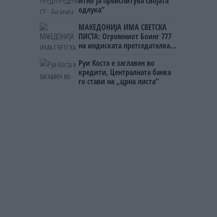
итно ја преиспитува својата
одлука“
МАКЕДОНИЈА ИМА СВЕТСКА
ПИСТА: Огромниот Боинг 777
на индиската претседателка
на Меѓународниот Аеродром
Руи Коста е заглавен во
Скопје
кредити, Централната банка
го стави на „црна листа“