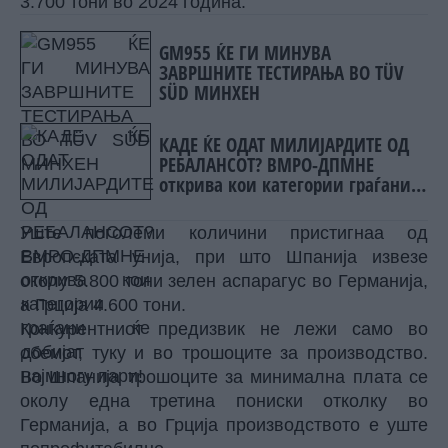
3.700 тони во 2024 година.
GM955 ЌЕ ГИ МИНУВА
ЗАВРШНИТЕ ТЕСТИРАЊА ВО TÜV
SÜD МИНХЕН
КАДЕ ЌЕ ОДАТ МИЛИЈАРДИТЕ ОД
РЕБАЛАНСОТ? ВМРО-ДПМНЕ
открива кои категории граѓани
ќе добијат најмногу пари!
Уште поголеми количини пристигнаа од
Европската унија, при што Шпанија извезе
околу 5.800 тони зелен аспарагус во Германија,
а Грција 4.600 тони.
Конкурентниот предизвик не лежи само во
обемот, туку и во трошоците за производство.
Во Шпанија трошоците за минимална плата се
околу една третина пониски отколку во
Германија, а во Грција производството е уште