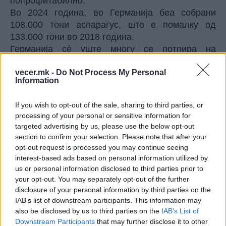
попрофитабилно.
Во 2024 година, во Германија беа собрани
108.000 тони аспарагус, што е помалку од
133.000 тони во 2018 година.
Германија сè уште многу се потпира на
сопственото производство и 85 отсто од
vecer.mk -
Do Not Process My Personal
аспарагусот што се консумира таму доаѓа од
Information
домашното производство, но индустријата
очекува една од четири фарми за аспарагус во
If you wish to opt-out of the sale, sharing to third parties, or
земјата да се затворат оваа година.
processing of your personal or sensitive information for
На почетокот на сезоната во април годинава
targeted advertising by us, please use the below opt-out
белиот аспарагус се продава од 15 до 18 евра
section to confirm your selection. Please note that after your
за килограм.
opt-out request is processed you may continue seeing
Некогаш главен производ на германската
interest-based ads based on personal information utilized by
us or personal information disclosed to third parties prior to
буржоазија, белиот аспарагус или „јадлива
your opt-out. You may separately opt-out of the further
слонова коска“, „кралскиот зеленчук“ или
disclosure of your personal information by third parties on the
„белото злато“ - како што се нарекува со години
IAB’s list of downstream participants. This information may
- веројатно ќе стане ретка ставка во неделната
also be disclosed by us to third parties on the
IAB’s List of
германска исхрана, додава Еурактив.
Downstream Participants
that may further disclose it to other