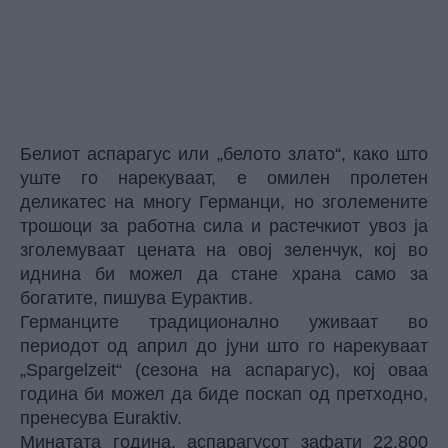
Белиот аспарагус или „белото злато“, како што
уште го нарекуваат, е омилен пролетен
деликатес на многу Германци, но зголемените
трошоци за работна сила и растечкиот увоз ја
зголемуваат цената на овој зеленчук, кој во
иднина би можел да стане храна само за
богатите, пишува Еурактив.
Германците традиционално уживаат во
периодот од април до јуни што го нарекуваат
„Spargelzeit“ (сезона на аспарагус), кој оваа
година би можел да биде поскап од претходно,
пренесува Euraktiv.
Минатата година, аспарагусот зафати 22.800