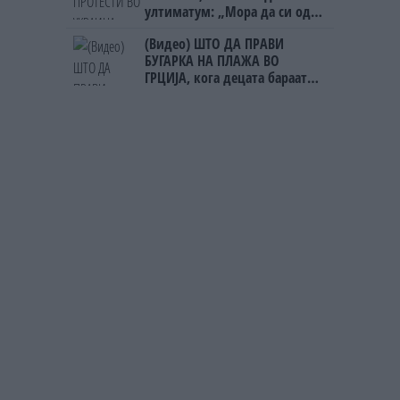
ултиматум: „Мора да си оди,
крајниот рок е петок!“
(Видео) ШТО ДА ПРАВИ
БУГАРКА НА ПЛАЖА ВО
ГРЦИЈА, кога децата бараат
домашно месо