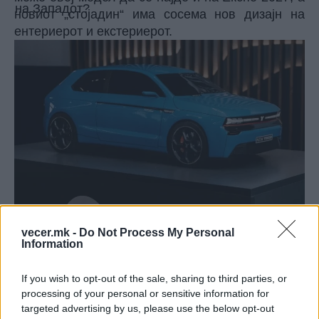
новиот „стојадин“ има сосема нов дизајн на
ентериерот и екстериерот.
Засега, овој тим бара фабрика што ќе ги
vecer.mk -
Do Not Process My Personal
Information
произведува овие модели, а се споменува и
Египет, каде што „Застава“ имаше свои погони
за склопување автомобили и каде што беше
If you wish to opt-out of the sale, sharing to third parties, or
processing of your personal or sensitive information for
многу успешна во производството.
targeted advertising by us, please use the below opt-out
Рецептот е јасен нов „ас“, како што популарно