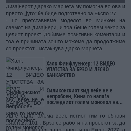
Дизајнерот Дарако Марчета му помогна во ова и
првото „југо“ ќе биде подготвено за Експо 27.
- Го претставивме моделот во Минхен на
саемот на дизајнери, и тоа беше голем чекор за
целиот проект. Добивме позитивни коментари и
тоа е причината зошто можеме да продолжиме
со проектот - истакнува Дарко Марчета.
Халк Финфлуенсер: 12 ВИДЕО
УПАТСТВА ЗА БРЗО И ЛЕСНО
БАНКАРСТВО
Силиконскиот ѕид веќе не е
непробоен, Кина го напаѓа
последниот голем монопол на
Западот?
Уште една голема вест, истиот тим го обнови
„Застава 101“. Брзо се работи на проектот за да
може овој модел да се најде и на Експо 2027, а