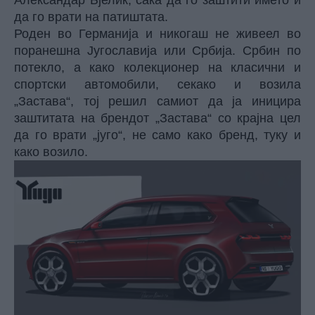
Александар Бјелиќ, сака да го заштити името и
да го врати на патиштата.
Роден во Германија и никогаш не живеел во
поранешна Југославија или Србија. Србин по
потекло, а како колекционер на класични и
спортски автомобили, секако и возила
„Застава“, тој решил самиот да ја иницира
заштитата на брендот „Застава“ со крајна цел
да го врати „југо“, не само како бренд, туку и
како возило.