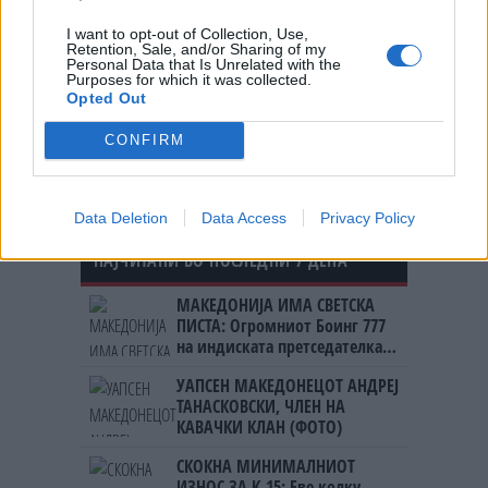
на нуклеарната енергија
I want to opt-out of Collection, Use,
Retention, Sale, and/or Sharing of my
Personal Data that Is Unrelated with the
Purposes for which it was collected.
Рускиот енергетски гигант
Opted Out
„Гаспром“во првата половина од
2026 заработил милијарда
CONFIRM
долари
Data Deletion
Data Access
Privacy Policy
НАЈЧИТАНИ ВО ПОСЛЕДНИ 7 ДЕНА
МАКЕДОНИЈА ИМА СВЕТСКА
ПИСТА: Огромниот Боинг 777
на индиската претседателка
на Меѓународниот Аеродром
УАПСЕН МАКЕДОНЕЦОТ АНДРЕЈ
Скопје
ТАНАСКОВСКИ, ЧЛЕН НА
КАВАЧКИ КЛАН (ФОТО)
СКОКНА МИНИМАЛНИОТ
ИЗНОС ЗА К-15: Еве колку