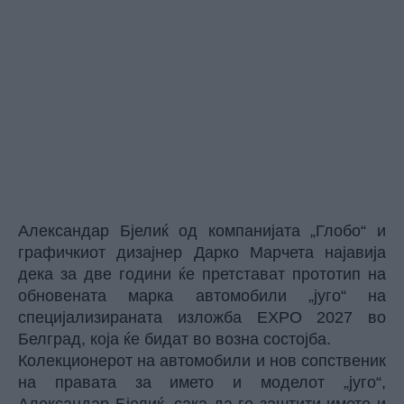
Александар Бјелиќ од компанијата „Глобо“ и
графичкиот дизајнер Дарко Марчета најавија
дека за две години ќе претстават прототип на
обновената марка автомобили „југо“ на
специјализираната изложба EXPO 2027 во
Белград, која ќе бидат во возна состојба.
Колекционерот на автомобили и нов сопственик
на правата за името и моделот „југо“,