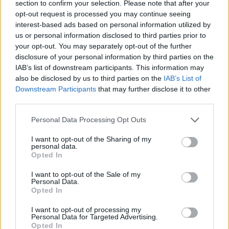
section to confirm your selection. Please note that after your
го нарекуваат многумина, ќе биде евтин и
opt-out request is processed you may continue seeing
достапен, а се планира и негова
interest-based ads based on personal information utilized by
електрификација.
us or personal information disclosed to third parties prior to
- Следниот чекор се уште два модели.
your opt-out. You may separately opt-out of the further
Преговараме со производители кои би можеле
disclosure of your personal information by third parties on the
IAB’s list of downstream participants. This information may
да го произведат. Производството на
also be disclosed by us to third parties on the
IAB’s List of
прототипови се врши во Зрењанин - додава
Downstream Participants
that may further disclose it to other
Маркета.
third parties.
Ентериерот и екстериерот се во согласност со
трендовите, но сепак се многу поскромни од
Personal Data Processing Opt Outs
кинеските модели. Потрадиционален е.
I want to opt-out of the Sharing of my
Интересно е што Хрватите, се исклучително
personal data.
заинтересирани за овој модел и во повеќето
Opted In
нивни портали пишува дека „Застава 128“ се
I want to opt-out of the Sale of my
враќа во полн сјај.
Personal Data.
Opted In
© Vecer.mk, правата за текстот се на редакцијата
I want to opt-out of processing my
Personal Data for Targeted Advertising.
Италија по 40 години и се враќа
Opted In