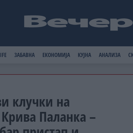
IFE
ЗАБАВНА
ЕКОНОМИЈА
КУЈНА
АНАЛИЗА
С
ви клучки на
 Крива Паланка –
бар пристап и