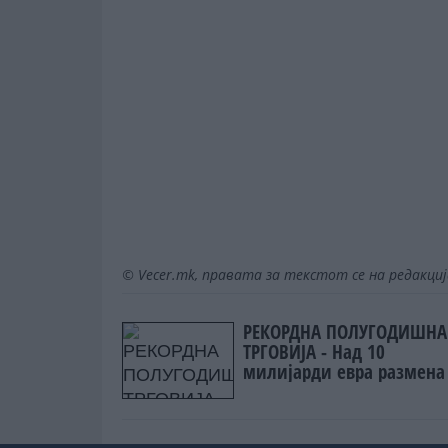
© Vecer.mk, правата за текстот се на редакци
РЕКОРДНА ПОЛУГОДИШНА
ТРГОВИЈА - Над 10
милијарди евра размена
светот, извозот расте поб
од увозот