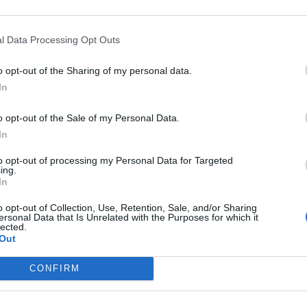
д надлежните институции на Проектната
шна фаза.
l Data Processing Opt Outs
,
o opt-out of the Sharing of my personal data.
И
Додека Европа стрепти - ВО
In
МАКЕДОНИЈА НЕ СЕ ОЧЕКУВА
ПОСКАПУВАЊЕ НА СТРУЈАТА
o opt-out of the Sale of my Personal Data.
In
дравствени и економски центри,
to opt-out of processing my Personal Data for Targeted
ing.
и
In
 и инвестиции.
дување на патната инфраструктура и
o opt-out of Collection, Use, Retention, Sale, and/or Sharing
ersonal Data that Is Unrelated with the Purposes for which it
збедни патишта низ целата држава, вели
lected.
Out
CONFIRM