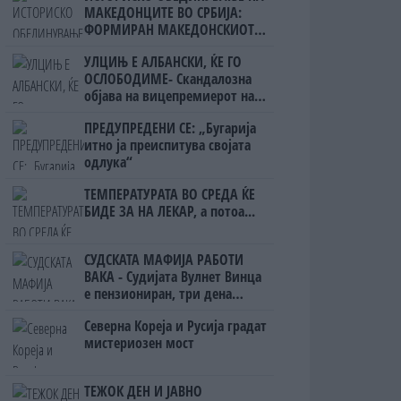
МАКЕДОНЦИТЕ ВО СРБИЈА:
ФОРМИРАН МАКЕДОНСКИОТ
НАЦИОНАЛЕН СОЈУЗ
УЛЦИЊ Е АЛБАНСКИ, ЌЕ ГО
ОСЛОБОДИМЕ- Скандалозна
објава на вицепремиерот на
Црна Гора
ПРЕДУПРЕДЕНИ СЕ: „Бугарија
итно ја преиспитува својата
одлука“
ТЕМПЕРАТУРАТА ВО СРЕДА ЌЕ
БИДЕ ЗА НА ЛЕКАР, а потоа...
СУДСКАТА МАФИЈА РАБОТИ
ВАКА - Судијата Вулнет Винца
е пензиониран, три дена
откако му го врати пасошот
Северна Кореја и Русија градат
на бизнисменот Марковски
мистериозен мост
ТЕЖОК ДЕН И ЈАВНО