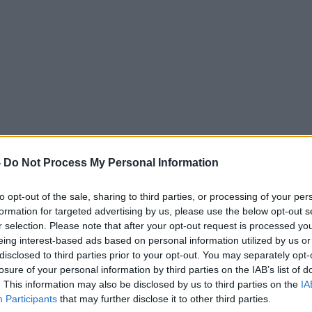
ницата Крива Паланка – Страцин, се јави
а подобра поврзаност со локалната патна
-
Do Not Process My Personal Information
от тим од ЈПДП, заедно со пратеникот Бране
штина Ранковце Борче Спасовски, неговиот
to opt-out of the sale, sharing to third parties, or processing of your per
о советот на општината бевме на терен и
formation for targeted advertising by us, please use the below opt-out s
то ќе се градат нови две клучки, информира
r selection. Please note that after your opt-out request is processed y
eing interest-based ads based on personal information utilized by us or
и.
disclosed to third parties prior to your opt-out. You may separately opt-
та и населените места кај месноста „Десетак“
losure of your personal information by third parties on the IAB’s list of
оврзаност во близина на индустриската зона
. This information may also be disclosed by us to third parties on the
IA
а Петралица.
Participants
that may further disclose it to other third parties.