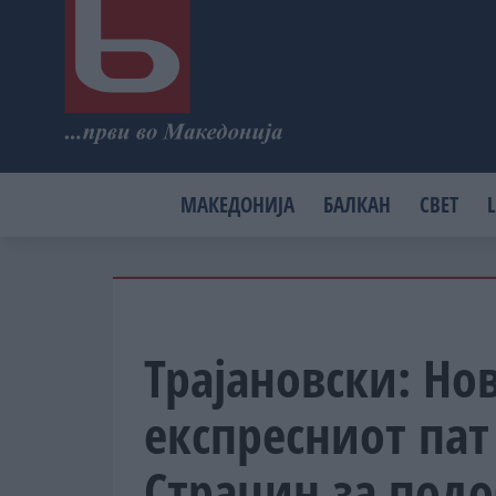
МАКЕДОНИЈА
БАЛКАН
СВЕТ
L
Трајановски: Но
експресниот пат
Страцин за подо