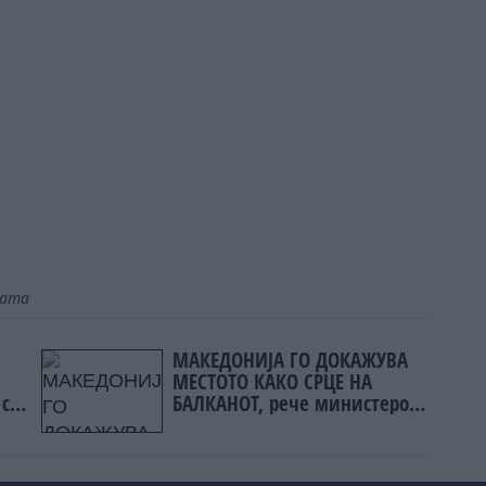
јата
МАКЕДОНИЈА ГО ДОКАЖУВА
МЕСТОТО КАКО СРЦЕ НА
 со
БАЛКАНОТ, рече министерот
рзо
Николоски