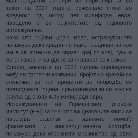
малопродажни синџири во Германија, а во
текот на 2024 година исчезнале стоки во
вредност од околу пет милијарди евра,
наведено е во резултатите од најновото
истражување.
Како што објави Дојче Веле, истражувањето
покажува дека крадат не само поединци на кои
им е сè потешко да сврзат крај со крај, туку и
организирани банди се занимаваат со кражби.
Според анкетата од 2024 година спроведена
меѓу 98 трговски компании, бројот на кражби се
зголемил за три проценти во споредба со
претходната година, предизвикувајќи им вкупна
загуба од околу 4,95 милијарди евра.
Истражувањето на Германскиот трговски
институт (EHI) за она што во деловните книги се
нарекува „разлики во залихите“ помеѓу
фактичката и книговодствената состојба,
покажува дека огромното мнозинство од овие