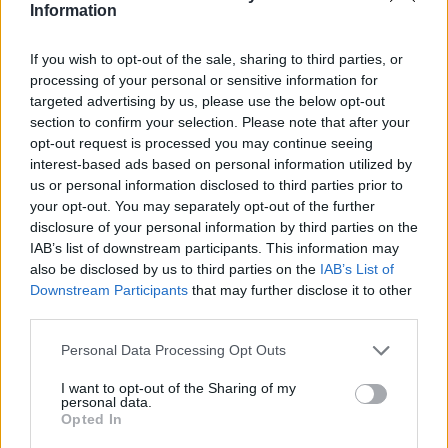
немаат пари да купат одреден производ.
Information
Сепак, Хорст тврди дека кражбата во
продавници не треба секогаш да се сведува на
If you wish to opt-out of the sale, sharing to third parties, or
кривично дело на сиромаштија, а според
processing of your personal or sensitive information for
проценката на EHI, две третини од случаите на
targeted advertising by us, please use the below opt-out
кражба во продавници ги извршуваат
section to confirm your selection. Please note that after your
opt-out request is processed you may continue seeing
„опортунисти“, односно луѓе кои крадат затоа
interest-based ads based on personal information utilized by
што им се чини дека никој не гледа, а многу од
us or personal information disclosed to third parties prior to
нив не се нужно сиромашни.
your opt-out. You may separately opt-out of the further
Посебна приказна се и младите луѓе, меѓу кои,
disclosure of your personal information by third parties on the
речиси по правило, крадците не се од
IAB’s list of downstream participants. This information may
сиромашни семејства, но нивниот џепарлак не е
also be disclosed by us to third parties on the
IAB’s List of
доволен за да го имаат „она што секој го има“
Downstream Participants
that may further disclose it to other
third parties.
во својата класа или општество, наведува DW.
Официјалната статистика покажува дека
Personal Data Processing Opt Outs
најголемиот дел од кражбите во продавници се
релативно мали, а според германската
I want to opt-out of the Sharing of my
personal data.
федерална полиција, во 66,7 проценти од
Opted In
откриените и гонети кражби, вредноста на