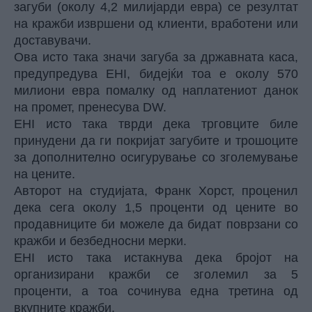
загуби (околу 4,2 милијарди евра) се резултат
на кражби извршени од клиенти, вработени или
доставувачи.
Ова исто така значи загуба за државната каса,
предупредува EHI, бидејќи тоа е околу 570
милиони евра помалку од наплатениот данок
на промет, пренесува DW.
EHI исто така тврди дека трговците биле
принудени да ги покријат загубите и трошоците
за дополнително осигурување со зголемување
на цените.
Авторот на студијата, Франк Хорст, проценил
дека сега околу 1,5 проценти од цените во
продавниците би можеле да бидат поврзани со
кражби и безбедносни мерки.
EHI исто така истакнува дека бројот на
организирани кражби се зголемил за 5
проценти, а тоа сочинува една третина од
вкупните кражби.