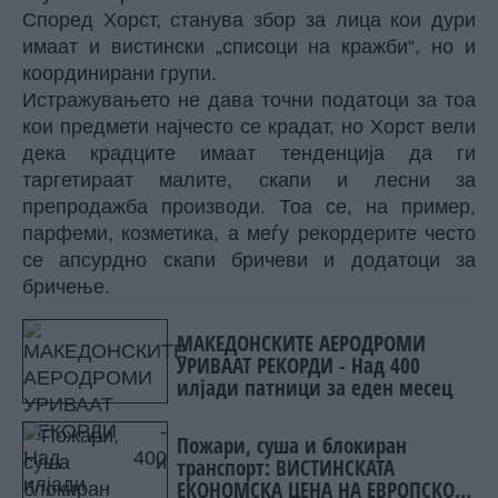
Според Хорст, станува збор за лица кои дури
имаат и вистински „списоци на кражби“, но и
координирани групи.
Истражувањето не дава точни податоци за тоа
кои предмети најчесто се крадат, но Хорст вели
дека крадците имаат тенденција да ги
таргетираат малите, скапи и лесни за
препродажба производи. Тоа се, на пример,
парфеми, козметика, а меѓу рекордерите често
се апсурдно скапи бричеви и додатоци за
бричење.
МАКЕДОНСКИТЕ АЕРОДРОМИ
УРИВААТ РЕКОРДИ - Над 400
илјади патници за еден месец
Пожари, суша и блокиран
транспорт: ВИСТИНСКАТА
ЕКОНОМСКА ЦЕНА НА ЕВРОПСКОТО