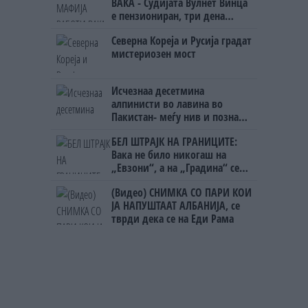
ВАКА - Судијата Вулнет Винца
е пензиониран, три дена
откако му го врати пасошот
Северна Кореја и Русија градат
на бизнисменот Марковски
мистериозен мост
Исчезнаа десетмина
алпинисти во лавина во
Пакистан- меѓу нив и познат
Непалец
БЕЛ ШТРАЈК НА ГРАНИЦИТЕ:
Вака не било никогаш на
„Евзони“, а на „Градина“ се
чека и пет часа
(Видео) СНИМКА СО ПАРИ КОИ
ЈА НАПУШТААТ АЛБАНИЈА, се
тврди дека се на Еди Рама