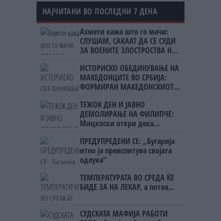
НАЈЧИТАНИ ВО ПОСЛЕДНИ 7 ДЕНА
Ахмети кажа што го мачи:
СЛУШАМ, САКААТ ДА СЕ СУДИ
ЗА ВОЕНИТЕ ЗЛОСТРОСТВА НА
УЧК...
ИСТОРИСКО ОБЕДИНУВАЊЕ НА
МАКЕДОНЦИТЕ ВО СРБИЈА:
ФОРМИРАН МАКЕДОНСКИОТ
НАЦИОНАЛЕН СОЈУЗ
ТЕЖОК ДЕН И ЈАВНО
ДЕМОЛИРАЊЕ НА ФИЛИПЧЕ:
Мицкоски откри дека
човекот појма нема од
ПРЕДУПРЕДЕНИ СЕ: „Бугарија
ништо, освен за кеш
итно ја преиспитува својата
одлука“
ТЕМПЕРАТУРАТА ВО СРЕДА ЌЕ
БИДЕ ЗА НА ЛЕКАР, а потоа...
СУДСКАТА МАФИЈА РАБОТИ