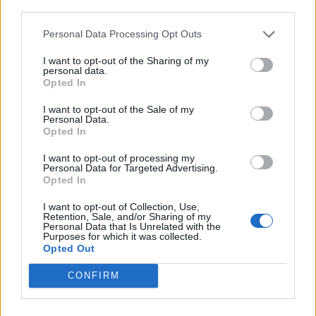
© Vecer.mk, правата за текстот се на редакцијата
third parties.
Personal Data Processing Opt Outs
ПАЗАРОТ НА НЕДВИЖНОСТИ ВО
СНОБИЗАМ - Деловните
I want to opt-out of the Sharing of my
personal data.
простории силно ги дигаа
Opted In
цените во вториот квартал
Силни резултати во вториот
I want to opt-out of the Sale of my
Personal Data.
квартал и првата половина од
Opted In
2026 година, поддржани од
зголемена комерцијална
I want to opt-out of processing my
активност и подобрувања во
Personal Data for Targeted Advertising.
синџирот на снабдување
Opted In
I want to opt-out of Collection, Use,
Retention, Sale, and/or Sharing of my
НАЈЧИТАНИ ВО ПОСЛЕДНИ 7 ДЕНА
Personal Data that Is Unrelated with the
Purposes for which it was collected.
УАПСЕН МАКЕДОНЕЦОТ АНДРЕЈ
Opted Out
ТАНАСКОВСКИ, ЧЛЕН НА
КАВАЧКИ КЛАН (ФОТО)
CONFIRM
(Видео) СНИМКА СО ПАРИ КОИ
ЈА НАПУШТААТ АЛБАНИЈА, се