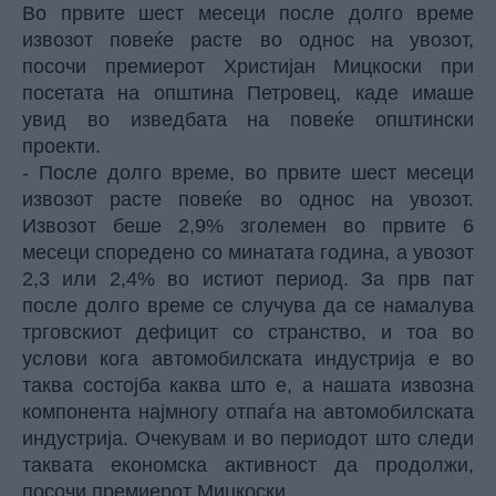
Во првите шест месеци после долго време
извозот повеќе расте во однос на увозот,
посочи премиерот Христијан Мицкоски при
посетата на општина Петровец, каде имаше
увид во изведбата на повеќе општински
проекти.
- После долго време, во првите шест месеци
извозот расте повеќе во однос на увозот.
Извозот беше 2,9% зголемен во првите 6
месеци споредено со минатата година, а увозот
2,3 или 2,4% во истиот период. За прв пат
после долго време се случува да се намалува
трговскиот дефицит со странство, и тоа во
услови кога автомобилската индустрија е во
таква состојба каква што е, а нашата извозна
компонента најмногу отпаѓа на автомобилската
индустрија. Очекувам и во периодот што следи
таквата економска активност да продолжи,
посочи премиерот Мицкоски.