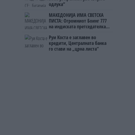
одлука“
МАКЕДОНИЈА ИМА СВЕТСКА
ПИСТА: Огромниот Боинг 777
на индиската претседателка
на Меѓународниот Аеродром
Руи Коста е заглавен во
Скопје
кредити, Централната банка
го стави на „црна листа“