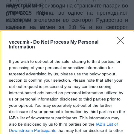
индустриски производи на странските пазари во
јуни 2025 година, во однос на претходниот
месец, се зголемени во секторот Рударство и
вадење на камен за 2.8 % и во секторот
Преработувачка индустрија за 0.3 %.
Во јуни 2025 година, во однос на истиот месец
vecer.mk -
Do Not Process My Personal
Information
од претходната година, продажните цени на
производителите на индустриски производи на
If you wish to opt-out of the sale, sharing to third parties, or
странските пазари во секторот Рударство и
processing of your personal or sensitive information for
вадење на камен се намалени за 3.3 %, а во
targeted advertising by us, please use the below opt-out
секторот Преработувачка индустрија се
section to confirm your selection. Please note that after your
зголемени за 5.7 %.
opt-out request is processed you may continue seeing
Продажните цени на производителите на
interest-based ads based on personal information utilized by
индустриски производи на странските пазари во
us or personal information disclosed to third parties prior to
your opt-out. You may separately opt-out of the further
јуни 2025 година се зголемени за:
disclosure of your personal information by third parties on the
0.4 % во однос на претходниот месец
IAB’s list of downstream participants. This information may
5.3 % во однос на истиот месец од претходната
also be disclosed by us to third parties on the
IAB’s List of
година
Downstream Participants
that may further disclose it to other