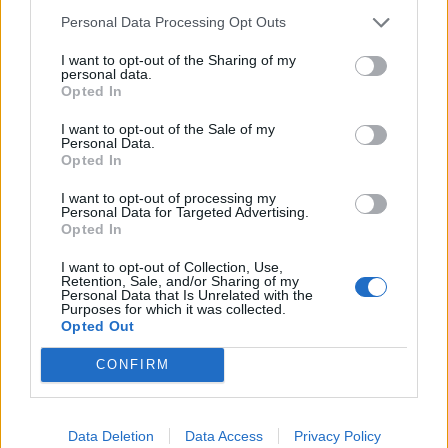
ТЕМПЕРАТУРАТА ВО СРЕДА ЌЕ
БИДЕ ЗА НА ЛЕКАР, а потоа...
Personal Data Processing Opt Outs
I want to opt-out of the Sharing of my
personal data.
ИСТОРИСКО ОБЕДИНУВАЊЕ НА
Opted In
МАКЕДОНЦИТЕ ВО СРБИЈА:
ФОРМИРАН МАКЕДОНСКИОТ
I want to opt-out of the Sale of my
НАЦИОНАЛЕН СОЈУЗ
Personal Data.
БУГАРИТЕ СО ШОКАНТНО
Opted In
ОТКРИТИЕ по падот на Дунав,
кренаа дронови да снимаат
I want to opt-out of processing my
Personal Data for Targeted Advertising.
ИЗГОРЕНИ АВТОМОБИЛИ,
Opted In
ЗАТВОРЕНИ ПЛАЖИ И УЛИЦИ
ПРЕПОЛНИ СО ОТПАД -
I want to opt-out of Collection, Use,
Фнидек во хаос по
Retention, Sale, and/or Sharing of my
Personal Data that Is Unrelated with the
Северна Кореја и Русија градат
мигрантскиот бран кон Сеута
Purposes for which it was collected.
мистериозен мост
Opted Out
CONFIRM
Ахмети кажа што го мачи:
СЛУШАМ, САКААТ ДА СЕ СУДИ
ЗА ВОЕНИТЕ ЗЛОСТРОСТВА НА
УЧК...
Data Deletion
Data Access
Privacy Policy
ЕДВАЈ СЕ ОДГЛАВУВАМЕ ОД