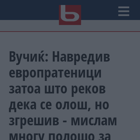
Вучиќ: Навредив
европратеници
затоа што реков
дека се олош, но
згрешив - мислам
многу полошо за