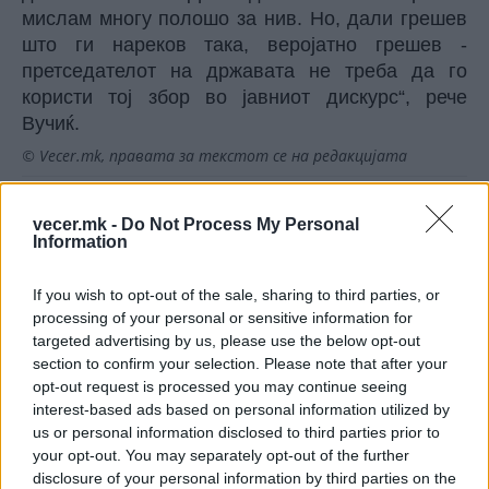
мислам многу полошо за нив. Но, дали грешев
што ги нареков така, веројатно грешев -
претседателот на државата не треба да го
користи тој збор во јавниот дискурс“, рече
Вучиќ.
© Vecer.mk, правата за текстот се на редакцијата
„НЕ ВЕРУВАМ ДЕКА ВОЈНАТА ВО
vecer.mk -
Do Not Process My Personal
УКРАИНА БРЗО ЌЕ ЗАВРШИ“, кажа
Information
Вучиќ : Со Зеленски не
разговаравме за воена соработка
If you wish to opt-out of the sale, sharing to third parties, or
Невиден инцидент во
processing of your personal or sensitive information for
собранието: КУРТИ ГАЃАН СО ЈАЈЦА
targeted advertising by us, please use the below opt-out
(ВИДЕО)
section to confirm your selection. Please note that after your
opt-out request is processed you may continue seeing
interest-based ads based on personal information utilized by
us or personal information disclosed to third parties prior to
your opt-out. You may separately opt-out of the further
disclosure of your personal information by third parties on the
НАЈЧИТАНИ ВО ПОСЛЕДНИ 7 ДЕНА