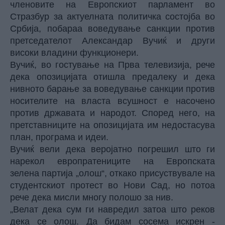
членовите на Европскиот парламент во
Стразбур за актуелната политичка состојба во
Србија, побараа воведување санкции против
претседателот
Александар Вучиќ
и други
високи владини функционери.
Вучиќ, во гостување на Прва телевизија, рече
дека опозицијата отишла предалеку и дека
нивното барање за воведување санкции против
носителите на власта всушност е насочено
против државата и народот. Според него, на
претставниците на опозицијата им недостасува
план, програма и идеи.
Вучиќ вели дека веројатно погрешил што ги
нарекол европратениците на Европската
зелена партија „олош“, откако присуствувале на
студентскиот протест во Нови Сад, но потоа
рече дека мисли многу полошо за нив.
„Велат дека сум ги навредил затоа што реков
дека се олош. Да бидам сосема искрен -