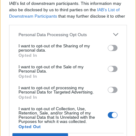
IAB’s list of downstream participants. This information may
also be disclosed by us to third parties on the
IAB’s List of
СЕ СПРЕМА МЕТЕОРОЛОШКИ
Downstream Participants
that may further disclose it to other
ХАОС ЗА ЗИМАТА 2026/2027
third parties.
УЛЦИЊ Е АЛБАНСКИ, ЌЕ ГО
Personal Data Processing Opt Outs
ОСЛОБОДИМЕ- Скандалозна
објава на вицепремиерот на
I want to opt-out of the Sharing of my
personal data.
Црна Гора
Opted In
ТЕМПЕРАТУРАТА ВО СРЕДА ЌЕ
БИДЕ ЗА НА ЛЕКАР, а потоа...
I want to opt-out of the Sale of my
Personal Data.
Opted In
ИСТОРИСКО ОБЕДИНУВАЊЕ НА
МАКЕДОНЦИТЕ ВО СРБИЈА:
I want to opt-out of processing my
ФОРМИРАН МАКЕДОНСКИОТ
Personal Data for Targeted Advertising.
НАЦИОНАЛЕН СОЈУЗ
Opted In
БУГАРИТЕ СО ШОКАНТНО
ОТКРИТИЕ по падот на Дунав,
I want to opt-out of Collection, Use,
кренаа дронови да снимаат
Retention, Sale, and/or Sharing of my
Personal Data that Is Unrelated with the
Purposes for which it was collected.
ИЗГОРЕНИ АВТОМОБИЛИ,
Opted Out
ЗАТВОРЕНИ ПЛАЖИ И УЛИЦИ
ПРЕПОЛНИ СО ОТПАД -