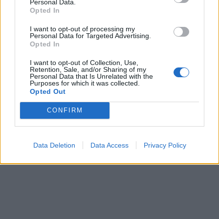
откако му го врати пасошот
Personal Data.
Северна Кореја и Русија градат
Opted In
на бизнисменот Марковски
мистериозен мост
I want to opt-out of processing my
Personal Data for Targeted Advertising.
Opted In
ТЕЖОК ДЕН И ЈАВНО
ДЕМОЛИРАЊЕ НА ФИЛИПЧЕ:
I want to opt-out of Collection, Use,
Мицкоски откри дека
Retention, Sale, and/or Sharing of my
човекот појма нема од
Personal Data that Is Unrelated with the
Исчезнаа десетмина
ништо, освен за кеш
Purposes for which it was collected.
алпинисти во лавина во
Opted Out
Пакистан- меѓу нив и познат
Непалец
CONFIRM
БЕЛ ШТРАЈК НА ГРАНИЦИТЕ:
Вака не било никогаш на
„Евзони“, а на „Градина“ се
Data Deletion
Data Access
Privacy Policy
чека и пет часа