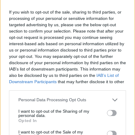
Ахмети кажа што го мачи:
If you wish to opt-out of the sale, sharing to third parties, or
СЛУШАМ, САКААТ ДА СЕ СУДИ
processing of your personal or sensitive information for
ЗА ВОЕНИТЕ ЗЛОСТРОСТВА НА
УЧК...
targeted advertising by us, please use the below opt-out
ИСТОРИСКО ОБЕДИНУВАЊЕ НА
section to confirm your selection. Please note that after your
МАКЕДОНЦИТЕ ВО СРБИЈА:
opt-out request is processed you may continue seeing
ФОРМИРАН МАКЕДОНСКИОТ
interest-based ads based on personal information utilized by
НАЦИОНАЛЕН СОЈУЗ
us or personal information disclosed to third parties prior to
УЛЦИЊ Е АЛБАНСКИ, ЌЕ ГО
your opt-out. You may separately opt-out of the further
ОСЛОБОДИМЕ- Скандалозна
disclosure of your personal information by third parties on the
објава на вицепремиерот на
IAB’s list of downstream participants. This information may
Црна Гора
ПРЕДУПРЕДЕНИ СЕ: „Бугарија
also be disclosed by us to third parties on the
IAB’s List of
итно ја преиспитува својата
Downstream Participants
that may further disclose it to other
одлука“
third parties.
ТЕМПЕРАТУРАТА ВО СРЕДА ЌЕ
Personal Data Processing Opt Outs
БИДЕ ЗА НА ЛЕКАР, а потоа...
I want to opt-out of the Sharing of my
personal data.
СУДСКАТА МАФИЈА РАБОТИ
Opted In
ВАКА - Судијата Вулнет Винца
е пензиониран, три дена
I want to opt-out of the Sale of my