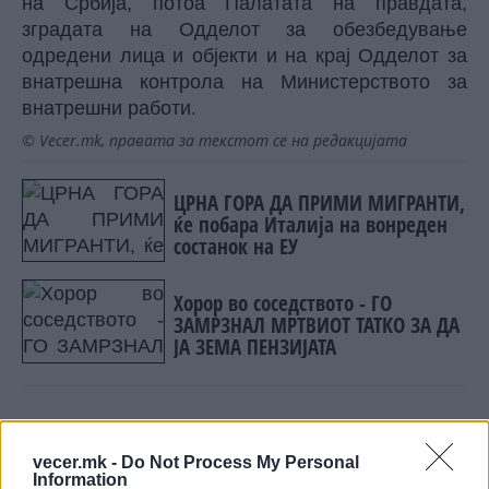
на Србија, потоа Палатата на правдата,
зградата на Одделот за обезбедување
одредени лица и објекти и на крај Одделот за
внатрешна контрола на Министерството за
внатрешни работи.
© Vecer.mk, правата за текстот се на редакцијата
ЦРНА ГОРА ДА ПРИМИ МИГРАНТИ,
ќе побара Италија на вонреден
состанок на ЕУ
Хорор во соседството - ГО
ЗАМРЗНАЛ МРТВИОТ ТАТКО ЗА ДА
ЈА ЗЕМА ПЕНЗИЈАТА
vecer.mk -
Do Not Process My Personal
НАЈЧИТАНИ ВО ПОСЛЕДНИ 7 ДЕНА
Information