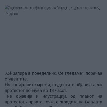
„Сѐ запира в понеделник. Се гледаме“, порачаа
студентите.
На социјалните мрежи, студентите објавија дека
протестот почнува во 14 часот.
Тие објавија и илустрација од планот на
протестот - првата точка е зградата на Владата