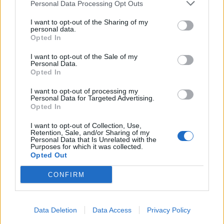
Personal Data Processing Opt Outs
политички контролирани од западните сили.
Обвинението против Тачи во 2020 година беше
I want to opt-out of the Sharing of my
контроверзно објавено додека тој беше на пат
personal data.
Opted In
кон Белата куќа за да се сретне со
американскиот претседател Доналд Трамп за
I want to opt-out of the Sale of my
Personal Data.
да потпише договор со Србија. Објавувањето
Opted In
дојде од Џек Смит, тогашен главен обвинител
на Специјализираните комори на Косово, а
I want to opt-out of processing my
Personal Data for Targeted Advertising.
подоцна и специјален обвинител против Трамп,
Opted In
што поттикна шпекулации меѓу сојузниците на
Трамп во Вашингтон за можни домашни
I want to opt-out of Collection, Use,
Retention, Sale, and/or Sharing of my
американски политички мотиви зад случајот.
Personal Data that Is Unrelated with the
Purposes for which it was collected.
Сведочењето на Рубин, исто така, честопати се
Opted Out
префрлаше од динамиката на командата и
контролата на ОВК кон овие пошироки
CONFIRM
политички прашања. Тој го обвини
Обвинителството за искривување на правдата,
нарекувајќи го Трибуналот „пример за
Data Deletion
Data Access
Privacy Policy
меѓународна правда што излезе од контрола“.