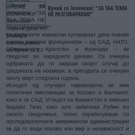
Вучиќ со Зеленски: “ЗА ТАА ТЕМА
НЕ РАЗГОВАРАВМЕ“
Медиумските извештаи сугерираат дека повеќе
високи западни функционери – од САД, НАТО,
Обединетото Кралство и Франција – ќе
сведочат во наредните денови. Се очекува
одбраната да го заврши својот случај до
средината на ноември, а пресудата се очекува
околу март следната година.
Исходот од случајот најверојатно ќе има
политички импликации за Косово и Балканот,
како и за САД. Угледот на Вашингтон е вмешан
бидејќи Тачи, како што забележа Рубин во
своето сведочење, тесно соработуваше со
последователните американски администрации
за да го води Косово кон мир и независност и