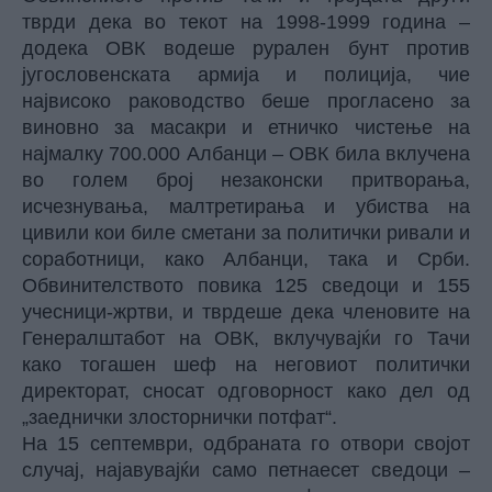
тврди дека во текот на 1998-1999 година –
додека ОВК водеше рурален бунт против
југословенската армија и полиција, чие
највисоко раководство беше прогласено за
виновно за масакри и етничко чистење на
најмалку 700.000 Албанци – ОВК била вклучена
во голем број незаконски притворања,
исчезнувања, малтретирања и убиства на
цивили кои биле сметани за политички ривали и
соработници, како Албанци, така и Срби.
Обвинителството повика 125 сведоци и 155
учесници-жртви, и тврдеше дека членовите на
Генералштабот на ОВК, вклучувајќи го Тачи
како тогашен шеф на неговиот политички
директорат, сносат одговорност како дел од
„заеднички злосторнички потфат“.
На 15 септември, одбраната го отвори својот
случај, најавувајќи само петнаесет сведоци –