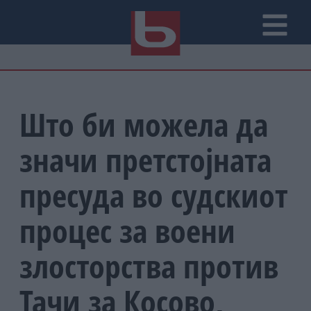
Што би можела да
значи претстојната
пресуда во судскиот
процес за воени
злосторства против
Тачи за Косово,