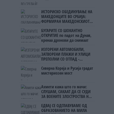
ИСТОРИСКО ОБЕДИНУВАЊЕ НА
МАКЕДОНЦИТЕ ВО СРБИЈА:
ФОРМИРАН МАКЕДОНСКИОТ
НАЦИОНАЛЕН СОЈУЗ
БУГАРИТЕ СО ШОКАНТНО
ОТКРИТИЕ по падот на Дунав,
кренаа дронови да снимаат
ИЗГОРЕНИ АВТОМОБИЛИ,
ЗАТВОРЕНИ ПЛАЖИ И УЛИЦИ
ПРЕПОЛНИ СО ОТПАД -
Фнидек во хаос по
Северна Кореја и Русија градат
мигрантскиот бран кон Сеута
мистериозен мост
Ахмети кажа што го мачи:
СЛУШАМ, САКААТ ДА СЕ СУДИ
ЗА ВОЕНИТЕ ЗЛОСТРОСТВА НА
УЧК...
ЕДВАЈ СЕ ОДГЛАВУВАМЕ ОД
ОБРАЗОВАНИЕТО НА МИЛА