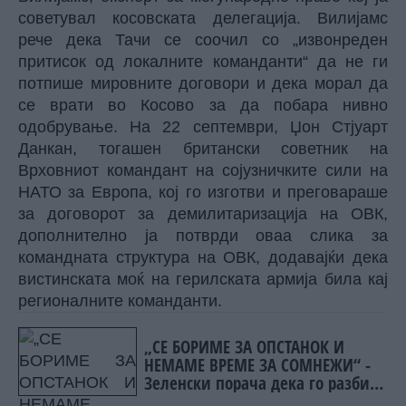
советувал косовската делегација. Вилијамс
рече дека Тачи се соочил со „извонреден
притисок од локалните команданти“ да не ги
потпише мировните договори и дека морал да
се врати во Косово за да побара нивно
одобрување. На 22 септември, Џон Стјуарт
Данкан, тогашен британски советник на
Врховниот командант на сојузничките сили на
НАТО за Европа, кој го изготви и преговараше
за договорот за демилитаризација на ОВК,
дополнително ја потврди оваа слика за
командната структура на ОВК, додавајќи дека
вистинската моќ на герилската армија била кај
регионалните команданти.
„СЕ БОРИМЕ ЗА ОПСТАНОК И
НЕМАМЕ ВРЕМЕ ЗА СОМНЕЖИ“ -
Зеленски порача дека го разбира
скептицизмот на Вучиќ за ЕУ