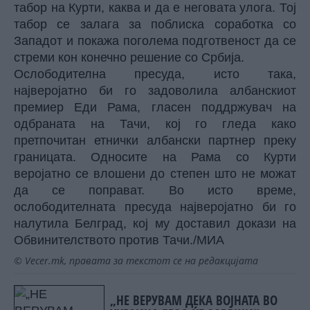
табор на Курти, каква и да е неговата улога. Тој
табор се залага за поблиска соработка со
Западот и покажа поголема подготвеност да се
стреми кон конечно решение со Србија.
Ослободителна пресуда, исто така,
најверојатно би го задоволила албанскиот
премиер Еди Рама, гласен поддржувач на
одбраната на Тачи, кој го гледа како
претпочитан етнички албански партнер преку
границата. Односите на Рама со Курти
веројатно се влошени до степен што не можат
да се поправат. Во исто време,
ослободителната пресуда најверојатно би го
налутила Белград, кој му доставил докази на
Обвинителството против Тачи./МИА
© Vecer.mk, правата за текстот се на редакцијата
„НЕ ВЕРУВАМ ДЕКА ВОЈНАТА ВО