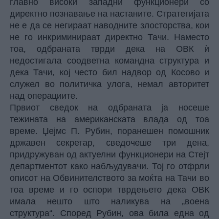
главно високи западни функционери со
директно познавање на настаните. Стратегијата
не е да се негираат наводните злосторства, кои
не го инкриминираат директно Тачи. Наместо
тоа, одбраната тврди дека на ОВК ѝ
недостигала соодветна командна структура и
дека Тачи, кој често бил надвор од Косово и
служел во политичка улога, немал авторитет
над операциите.
Првиот сведок на одбраната ја носеше
тежината на американската влада од тоа
време. Џејмс П. Рубин, поранешен помошник
државен секретар, сведочеше три дена,
придружуван од актуелни функционери на Стејт
департментот како набљудувачи. Тој го отфрли
описот на Обвинителството за моќта на Тачи во
тоа време и го оспори тврдењето дека ОВК
имала нешто што наликува на „воена
структура“. Според Рубин, ова била една од