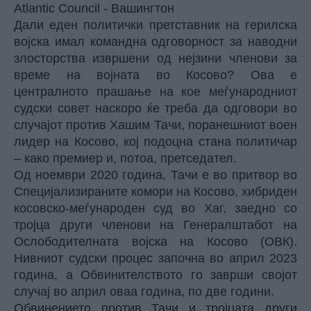
Atlantic Council - Вашингтон
Дали еден политички претставник на герилска
војска имал командна одговорност за наводни
злосторства извршени од нејзини членови за
време на војната во Косово? Ова е
централното прашање на кое меѓународниот
судски совет наскоро ќе треба да одговори во
случајот против Хашим Тачи, поранешниот воен
лидер на Косово, кој подоцна стана политичар
– како премиер и, потоа, претседател.
Од ноември 2020 година, Тачи е во притвор во
Специјализираните комори на Косово, хибриден
косовско-меѓународен суд во Хаг, заедно со
тројца други членови на Генералштабот на
Ослободителната војска на Косово (ОВК).
Нивниот судски процес започна во април 2023
година, а Обвинителството го заврши својот
случај во април оваа година, по две години.
Обвинението против Тачи и тројцата други