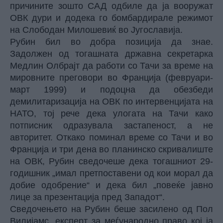
причините зошто САД одбиле да ја вооружат
ОВК дури и додека го бомбардирале режимот
на Слободан Милошевиќ во Југославија.
Рубин бил во добра позиција да знае.
Задолжен од тогашната државна секретарка
Медлин Олбрајт да работи со Тачи за време на
мировните преговори во Франција (февруари-
март 1999) и подоцна да обезбеди
демилитаризација на ОВК по интервенцијата на
НАТО, тој рече дека улогата на Тачи како
потписник одразувала застапеност, а не
авторитет. Откако поминал време со Тачи и во
Франција и три дена во планинско скривалиште
на ОВК, Рубин сведочеше дека тогашниот 29-
годишник „имал претпоставени од кои морал да
добие одобрение“ и дека бил „повеќе јавно
лице за презентација пред Западот“.
Сведочењето на Рубин беше засилено од Пол
Вилијамс, експерт за меѓународно право кој ја