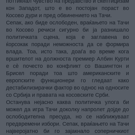
поттикнал чувство на предавство и скептицизам
кон Западот, што е во постојан пораст во
Косово дури и пред обвинението на Тачи.
Сепак, ако биде ослободен, враќањето на Тачи
во Косово речиси сигурно би ја разнишало
политичката сцена, која е заглавена во
ќорсокак поради неможноста да се формира
влада. Тоа, исто така, доаѓа во време кога
вршителот на должноста премиер Албин Курти
е сè почесто во конфликт со Вашингтон и
Брисел поради тоа што американските и
европските функционери го гледаат како
дестабилизирачки фактор во однос на односите
со Србија и правата на косовските Срби.
Останува нејасно каква политичка улога би
можел да игра Тачи доколку напролет дојде до
ослободителна пресуда, но се наближуваат
предвремени избори. Сепак, враќањето на Тачи
најверојатно би го зајакнало соперничкиот