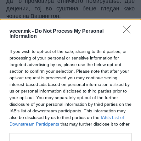
да го промовира етничкото помирување. Две
децении, тој во суштина беше гледан како
човек на Вашингтон.
На Тачи му се суди и во суд спонзориран од
САД и Европската Унија (ЕУ), а главниот
vecer.mk -
Do Not Process My Personal
Information
обвинител и претседавачкиот судија во случајот
се двајца Американци. Ова ја одразува
If you wish to opt-out of the sale, sharing to third parties, or
долгогодишната американска посветеност –
processing of your personal or sensitive information for
почнувајќи со Меѓународниот кривичен
targeted advertising by us, please use the below opt-out
трибунал за поранешна Југославија во 1993
section to confirm your selection. Please note that after your
година – да се спојат балканските мировни
opt-out request is processed you may continue seeing
договори со правдата и одговорноста за воени
interest-based ads based on personal information utilized by
злосторства.
us or personal information disclosed to third parties prior to
your opt-out. You may separately opt-out of the further
Конечно, случајот има елементи на домашна
disclosure of your personal information by third parties on the
американска политичка драма што – без оглед
IAB’s list of downstream participants. This information may
на објективната реалност – ги промени
also be disclosed by us to third parties on the
IAB’s List of
перцепциите за интегритетот на процесот во
Downstream Participants
that may further disclose it to other
регионот на Балканот, кој и онака е склон да
third parties.
гледа на судовите за воени злосторства како