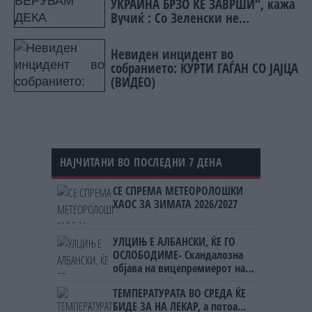
УКРАИНА БРЗО ЌЕ ЗАВРШИ“, кажа
Вучиќ : Со Зеленски не
разговаравме за воена соработка
Невиден инцидент во
собранието: КУРТИ ГАЃАН СО ЈАЈЦА
(ВИДЕО)
НАЈЧИТАНИ ВО ПОСЛЕДНИ 7 ДЕНА
СЕ СПРЕМА МЕТЕОРОЛОШКИ
ХАОС ЗА ЗИМАТА 2026/2027
УЛЦИЊ Е АЛБАНСКИ, ЌЕ ГО
ОСЛОБОДИМЕ- Скандалозна
објава на вицепремиерот на
Црна Гора
ТЕМПЕРАТУРАТА ВО СРЕДА ЌЕ
БИДЕ ЗА НА ЛЕКАР, а потоа...