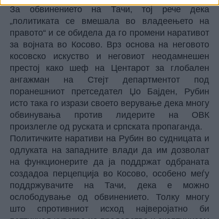
За обвинението на Тачи, тој рече дека
„политиката се вмешала во владеењето на
правото“ и се обидела да го промени наративот
за војната во Косово. Врз основа на неговото
косовско искуство и неговиот неодамнешен
престој како шеф на Центарот за глобален
ангажман на Стејт департментот под
поранешниот претседател Џо Бајден, Рубин
исто така го изрази своето верување дека многу
обвинувања против лидерите на ОВК
произлегле од руската и српската пропаганда.
Политичките наративи на Рубин во судницата и
одлуката на западните влади да им дозволат
на функционерите да ја поддржат одбраната
создадоа перцепција во Косово, особено меѓу
поддржувачите на Тачи, дека е можно
ослободување од обвинението. Толку многу
што спротивниот исход најверојатно би