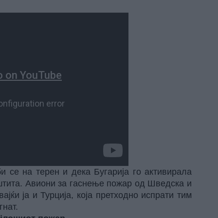
и се на терен и дека Бугарија го активирала
штита. Авиони за гаснење пожар од Шведска и
ајќи ја и Турција, која претходно испрати тим
гнат.