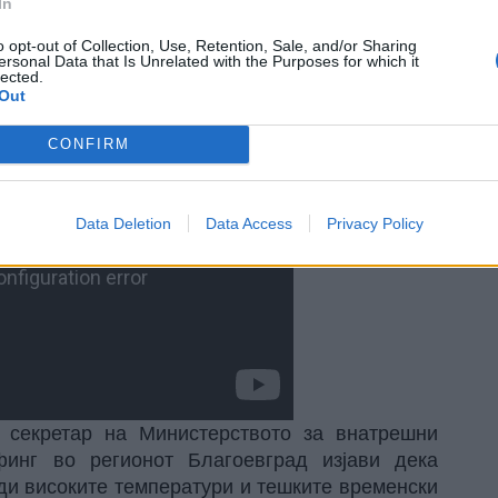
емало смртни случаи, но една жена одбила да
In
евакуациите и имала тегоби поради вдишување
o opt-out of Collection, Use, Retention, Sale, and/or Sharing
 состојба.
ersonal Data that Is Unrelated with the Purposes for which it
lected.
Out
CONFIRM
Data Deletion
Data Access
Privacy Policy
 секретар на Министерството за внатрешни
инг во регионот Благоевград изјави дека
ади високите температури и тешките временски