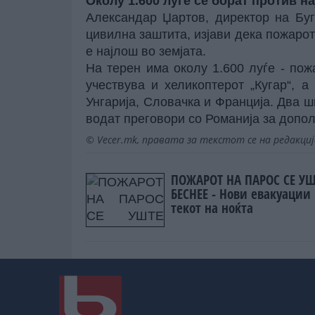
Околу 1.600 луѓе се борат против н
Александар Џартов, директор на Бу
цивилна заштита, изјави дека пожаро
е најлош во земјата.
На терен има околу 1.600 луѓе - по
учествува и хеликоптерот „Кугар“, 
Унгарија, Словачка и Франција. Два 
водат преговори со Романија за допо
© Vecer.mk, правата за текстот се на редакци
ПОЖАРОТ НА ПАРОС СЕ УШ
БЕСНЕЕ - Нови евакуации
текот на ноќта