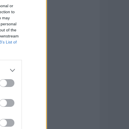
sonal or
ection to
ou may
 personal
out of the
 downstream
B’s List of