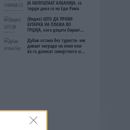
ЈА НАПУШТААТ АЛБАНИЈА, се
тврди дека се на Еди Рама
(Видео) ШТО ДА ПРАВИ
БУГАРКА НА ПЛАЖА ВО
ГРЦИЈА, кога децата бараат
домашно месо
Дубаи остана без туристи- им
даваат награди на оние кои
ќе го донесат семејството или
пријателите