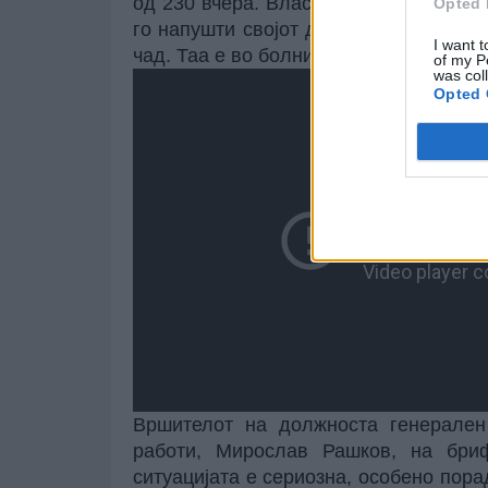
од 230 вчера. Властите велат дека н
Opted 
го напушти својот дом за време на 
I want t
чад. Таа е во болница и е во стабилна
of my P
was col
Opted 
Вршителот на должноста генерален
работи, Мирослав Рашков, на бриф
ситуацијата е сериозна, особено пор