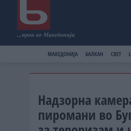
МАКЕДОНИЈА
БАЛКАН
СВЕТ
L
Надзорна камер
пиромани во Буг
за тероризам и 