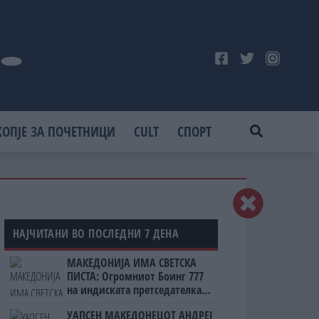
КОПЈЕ ЗА ПОЧЕТНИЦИ
CULT
СПОРТ
НАЈЧИТАНИ ВО ПОСЛЕДНИ 7 ДЕНА
МАКЕДОНИЈА ИМА СВЕТСКА
ПИСТА: Огромниот Боинг 777
на индиската претседателка
на Меѓународниот Аеродром
УАПСЕН МАКЕДОНЕЦОТ АНДРЕЈ
Скопје