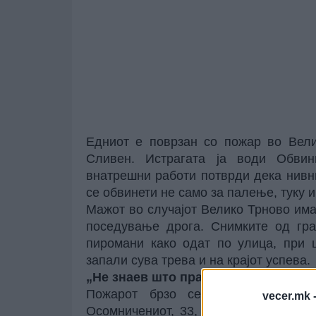
Едниот е поврзан со пожар во Вели
Сливен. Истрагата ја води Обвин
внатрешни работи потврди дека нивни
се обвинети не само за палење, туку 
Мажот во случајот Велико Трново им
поседување дрога. Снимките од гра
пиромани
како одат по улица, при 
запали сува трева и на крајот успева.
„Не знаев што правам“
Пожарот брзо се проширил во гр
vecer.mk 
Осомничениот, 33, признал што напр