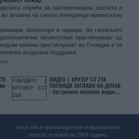
ајлошиот пожар
гарската служба за противпожарна заштита и
т во близина на селото Илинденци моментално
жарникари, волонтери и шумари. Во гаснењето
а дополнителни хеликоптери пристигнуваат од
шведски авиони пристигнуваат во Пловдив и се
лнителна воздушна поддршка.
јата
ТЕ
ВИДЕО | КРУЗЕР СО 238
 во
ПАТНИЦИ ЗАГЛАВИ НА ДУНАВ
- Екстремно нискиот водостој
ја запре пловидбата
Vecer.mk е прв македонски информативен
портал, основан во 2004 година.