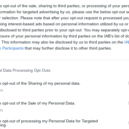
to opt-out of the sale, sharing to third parties, or processing of your per
formation for targeted advertising by us, please use the below opt-out s
r selection. Please note that after your opt-out request is processed y
eing interest-based ads based on personal information utilized by us or
disclosed to third parties prior to your opt-out. You may separately opt-
losure of your personal information by third parties on the IAB’s list of
. This information may also be disclosed by us to third parties on the
IA
Participants
that may further disclose it to other third parties.
l Data Processing Opt Outs
o opt-out of the Sharing of my personal data.
In
н 108а од бугарскиот Кривичен законик, кој се
o opt-out of the Sale of my Personal Data.
аника кај граѓаните. Казната за ова е од пет
In
to opt-out of processing my Personal Data for Targeted
од 260 пожари, во споредба со нешто повеќе
ing.