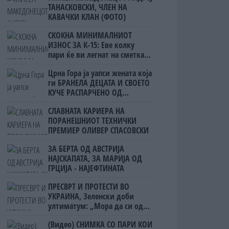
ТАНАСКОВСКИ, ЧЛЕН НА
КАВАЧКИ КЛАН (ФОТО)
СКОКНА МИНИМАЛНИОТ
ИЗНОС ЗА К-15: Еве колку
пари ќе ви легнат на сметка
годинава
Црна Гора ја уапси жената која
ги БРАНЕЛА ДЕЦАТА И СВОЕТО
КУЧЕ РАСПАРЧЕНО ОД
ШАРПЛАНИНЕЦ?!
СЛАВНАТА КАРИЕРА НА
ПОРАНЕШНИОТ ТЕХНИЧКИ
ПРЕМИЕР ОЛИВЕР СПАСОВСКИ
ЗА БЕРТА ОД АВСТРИЈА
НАЈСКАПАТА, ЗА МАРИЈА ОД
ГРЦИЈА - НАЈЕФТИНАТА
ПРЕСВРТ И ПРОТЕСТИ ВО
УКРАИНА, Зеленски доби
ултиматум: „Мора да си оди,
крајниот рок е петок!“
(Видео) СНИМКА СО ПАРИ КОИ