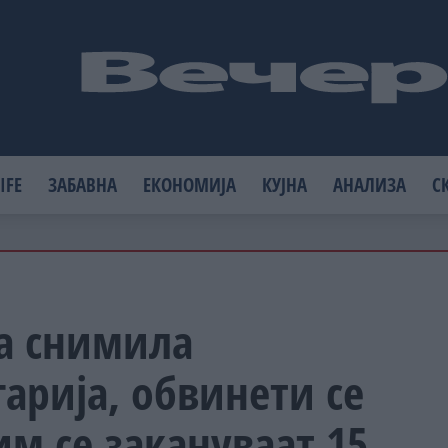
IFE
ЗАБАВНА
ЕКОНОМИЈА
КУЈНА
АНАЛИЗА
С
а снимила
арија, обвинети се
им се закануваат 15