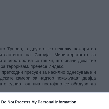
ко Трново, а другиот со неколку пожари во
ителството на Софија. Министерството за
те злосторства се тешки, што значи дека тие
и за тероризам,
пренесе Индекс
.
а претходни пресуди за насилно однесување и
дските камери за надзор покажуваат двајца
што едниот од нив постојано се обидува да
адските населби Бузлуџа и Чолаковичи.
-
Do Not Process My Personal Information
авил и рекол дека бил пијан на роденденска