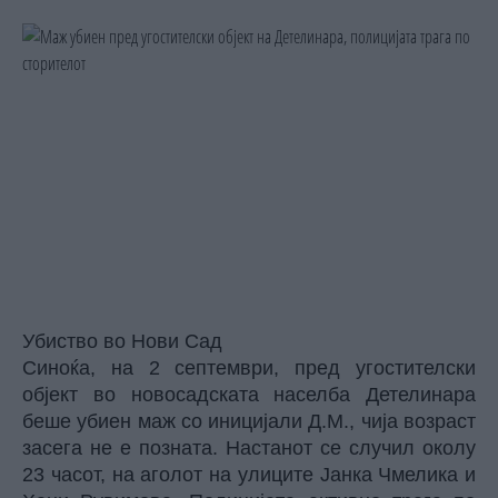
Убиство во Нови Сад
Синоќа, на 2 септември, пред угостителски
објект во новосадската населба Детелинара
беше убиен маж со иницијали Д.М., чија возраст
засега не е позната. Настанот се случил околу
23 часот, на аголот на улиците Јанка Чмелика и