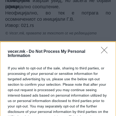
Полицијата изврши увид, но засега не објави
официјално соопштение.
Неофицијално, во тек е потрага по
осомничениот со иницијали Г.В.
Извор:
021.rs
© Vecer.mk, правата за текстот се на редакцијата
ЦРНА ГОРА ДА ПРИМИ МИГРАНТИ,
vecer.mk -
Do Not Process My Personal
ќе побара Италија на вонреден
Information
состанок на ЕУ
If you wish to opt-out of the sale, sharing to third parties, or
Хорор во соседството - ГО
processing of your personal or sensitive information for
ЗАМРЗНАЛ МРТВИОТ ТАТКО ЗА ДА
targeted advertising by us, please use the below opt-out
ЈА ЗЕМА ПЕНЗИЈАТА
section to confirm your selection. Please note that after your
opt-out request is processed you may continue seeing
interest-based ads based on personal information utilized by
us or personal information disclosed to third parties prior to
your opt-out. You may separately opt-out of the further
НАЈЧИТАНИ ВО ПОСЛЕДНИ 7 ДЕНА
disclosure of your personal information by third parties on the