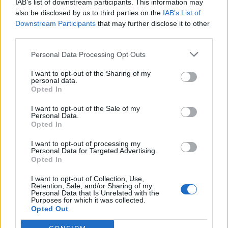
IAB’s list of downstream participants. This information may
Ахмети кажа што го мачи:
also be disclosed by us to third parties on the
IAB’s List of
СЛУШАМ, САКААТ ДА СЕ СУДИ
Downstream Participants
that may further disclose it to other
ЗА ВОЕНИТЕ ЗЛОСТРОСТВА НА
third parties.
УЧК...
ИСТОРИСКО ОБЕДИНУВАЊЕ НА
Personal Data Processing Opt Outs
МАКЕДОНЦИТЕ ВО СРБИЈА:
ФОРМИРАН МАКЕДОНСКИОТ
I want to opt-out of the Sharing of my
НАЦИОНАЛЕН СОЈУЗ
personal data.
УЛЦИЊ Е АЛБАНСКИ, ЌЕ ГО
Opted In
ОСЛОБОДИМЕ- Скандалозна
објава на вицепремиерот на
I want to opt-out of the Sale of my
Personal Data.
Црна Гора
Opted In
ПРЕДУПРЕДЕНИ СЕ: „Бугарија
итно ја преиспитува својата
I want to opt-out of processing my
одлука“
Personal Data for Targeted Advertising.
Opted In
ТЕМПЕРАТУРАТА ВО СРЕДА ЌЕ
БИДЕ ЗА НА ЛЕКАР, а потоа...
I want to opt-out of Collection, Use,
Retention, Sale, and/or Sharing of my
Personal Data that Is Unrelated with the
СУДСКАТА МАФИЈА РАБОТИ
Purposes for which it was collected.
Opted Out
ВАКА - Судијата Вулнет Винца
е пензиониран, три дена