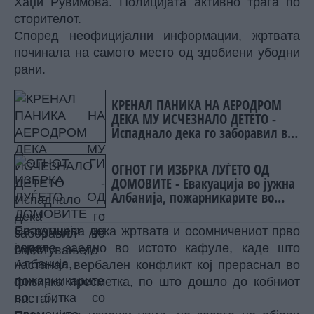
Хаџи Рувимова. Полицијата активно трага по
сторителот.
Според неофицијални информации, жртвата
починала на самото место од здобиени убодни
рани.
КРЕНАЛ ПАНИКА НА АЕРОДРОМ
ДЕКА МУ ИСЧЕЗНАЛО ДЕТЕТО -
Испаднало дека го заборавил во
сместувањето
ОГНОТ ГИ ИЗБРКА ЛУЃЕТО ОД
ДОМОВИТЕ - Евакуација во јужна
Албанија, пожарникарите во
битка со пламените јазици
Се сомнева дека жртвата и осомничениот прво
седеле заедно во истото кафуле, каде што
настанал вербален конфликт кој прераснал во
физичка пресметка, по што дошло до кобниот
настан.