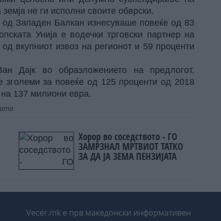
 земја не ги исполни своите обврски.
е од Западен Балкан изнесуваше повеќе од 83
опската Унија е водечки трговски партнер на
о од вкупниот извоз на регионот и 59 проценти
Ван Дајк во образложението на предлогот,
е зголеми за повеќе од 125 проценти од 2018
 на 137 милиони евра.
јата
Хорор во соседството - ГО
ЗАМРЗНАЛ МРТВИОТ ТАТКО
ЗА ДА ЈА ЗЕМА ПЕНЗИЈАТА
Vecer.mk е прв македонски информативен