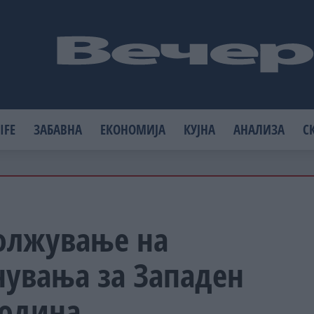
IFE
ЗАБАВНА
ЕКОНОМИЈА
КУЈНА
АНАЛИЗА
С
должување на
нувања за Западен
година