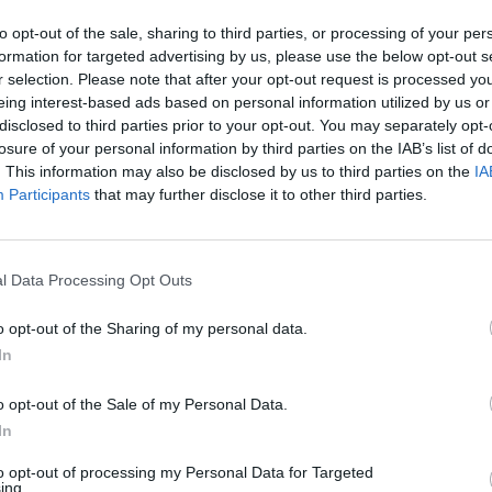
to opt-out of the sale, sharing to third parties, or processing of your per
formation for targeted advertising by us, please use the below opt-out s
r selection. Please note that after your opt-out request is processed y
eing interest-based ads based on personal information utilized by us or
disclosed to third parties prior to your opt-out. You may separately opt-
losure of your personal information by third parties on the IAB’s list of
Дајк, кој предлага измена на регулативата за
. This information may also be disclosed by us to third parties on the
IA
ите и териториите кои учествуваат во или се
Participants
that may further disclose it to other third parties.
ија и асоцијација, беше усвоен со 543 гласа
етот на ЕУ, која важи до 31 декември, ги
l Data Processing Opt Outs
извезени од Албанија, Босна и Херцеговина,
ија и Србија од специфични царински давачки
o opt-out of the Sharing of my personal data.
арифна квота за вино со потекло од Западен
In
инуирана поддршка за ранливите економии во
o opt-out of the Sale of my Personal Data.
должување на примената на Регулативата за
In
ите и териториите кои учествуваат во или се
to opt-out of processing my Personal Data for Targeted
а и асоцијација за пет години, до 31 декември
ing.