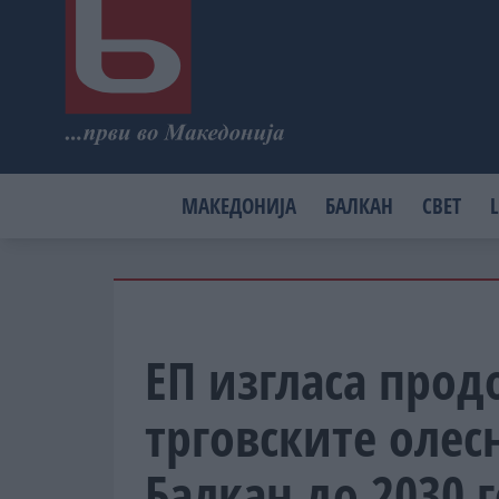
МАКЕДОНИЈА
БАЛКАН
СВЕТ
L
ЕП изгласа про
трговските олес
Балкан до 2030 