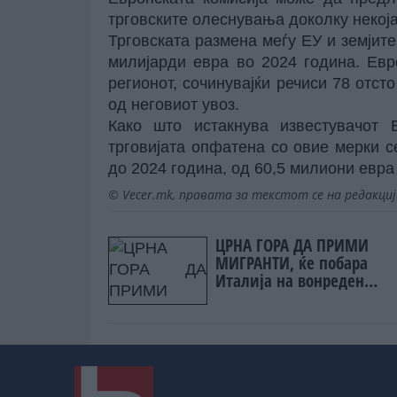
трговските олеснувања доколку некоја
Трговската размена меѓу ЕУ и земјит
милијарди евра во 2024 година. Евр
регионот, сочинувајќи речиси 78 отст
од неговиот увоз.
Како што истакнува известувачот 
трговијата опфатена со овие мерки с
до 2024 година, од 60,5 милиони евра
© Vecer.mk, правата за текстот се на редакци
ЦРНА ГОРА ДА ПРИМИ
МИГРАНТИ, ќе побара
Италија на вонреден
состанок на ЕУ