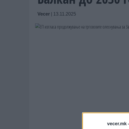
Vecer
|
13.11.2025
vecer.mk 