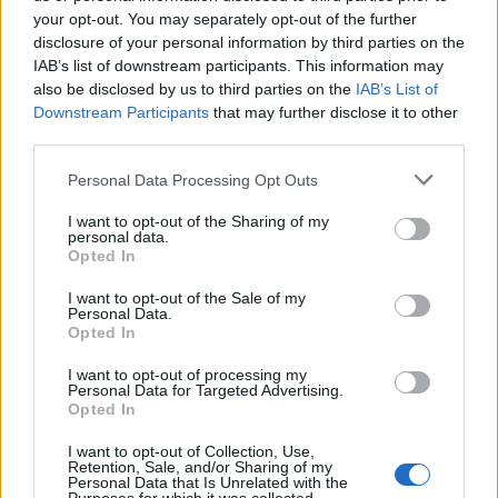
your opt-out. You may separately opt-out of the further
disclosure of your personal information by third parties on the
IAB’s list of downstream participants. This information may
also be disclosed by us to third parties on the
IAB’s List of
НАЈЧИТАНИ ВО ПОСЛЕДНИ 7 ДЕНА
Downstream Participants
that may further disclose it to other
third parties.
УАПСЕН МАКЕДОНЕЦОТ АНДРЕЈ
ТАНАСКОВСКИ, ЧЛЕН НА
Personal Data Processing Opt Outs
КАВАЧКИ КЛАН (ФОТО)
I want to opt-out of the Sharing of my
(Видео) СНИМКА СО ПАРИ КОИ
personal data.
ЈА НАПУШТААТ АЛБАНИЈА, се
Opted In
тврди дека се на Еди Рама
I want to opt-out of the Sale of my
Ахмети кажа што го мачи:
Personal Data.
СЛУШАМ, САКААТ ДА СЕ СУДИ
Opted In
ЗА ВОЕНИТЕ ЗЛОСТРОСТВА НА
УЧК...
I want to opt-out of processing my
Personal Data for Targeted Advertising.
ТЕЖОК ДЕН И ЈАВНО
Opted In
ДЕМОЛИРАЊЕ НА ФИЛИПЧЕ:
Мицкоски откри дека
I want to opt-out of Collection, Use,
човекот појма нема од
Retention, Sale, and/or Sharing of my
Црна Гора ја уапси жената која
ништо, освен за кеш
Personal Data that Is Unrelated with the