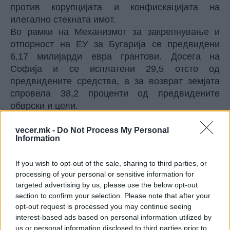
против корупцијата и конфискацијата на
илегално стекната имот.
Во рамки на Механизмот за закрепнување и
отпорност на ЕУ за Бугарија се предвидени
6,17 милијарди евра грантови. Досега на
Софија и се исплатени 29,5 отсто од
предвидените средства, а за возврат земјата
спровела 38,2 проценти од предвидените
обврски и цели.
© Vecer.mk, правата за текстот се на редакцијата
vecer.mk -
Do Not Process My Personal
Information
Народна банка: НА
“НЕВЛАДИНИТЕ“ ШАРЕНИ ВО
If you wish to opt-out of the sale, sharing to third parties, or
СРБИЈА ОД СТРАНСТВО ИМ СЕ
processing of your personal or sensitive information for
ИСПЛАТЕНИ 1,3 МИЛИЈАРДИ
targeted advertising by us, please use the below opt-out
ЕВРА!!!
ПЛАЖИТЕ ВО ЦРНА ГОРА СЕ
section to confirm your selection. Please note that after your
ЗАГАДЕНИ СО ФЕКАЛИИ,
opt-out request is processed you may continue seeing
обележани се со црвени
interest-based ads based on personal information utilized by
знамиња
us or personal information disclosed to third parties prior to