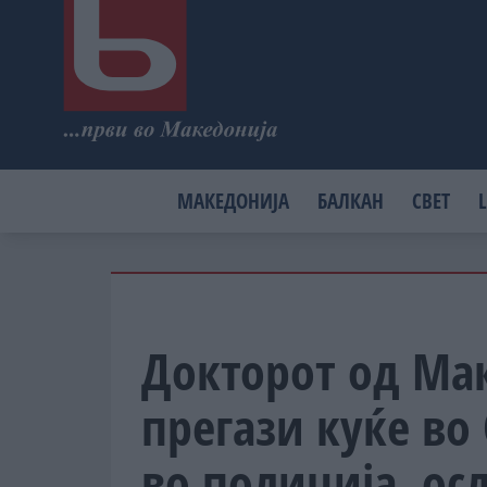
МАКЕДОНИЈА
БАЛКАН
СВЕТ
L
Докторот од Мак
прегази куќе во
во полиција, ос