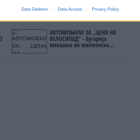
Data Deletion
Data Access
Privacy Policy
јата
АВТОМОБИЛИ ЗА „ЦЕНА НА
О
ВЕЛОСИПЕД“ - Бугарија
вмешана во милионска
царинска измама со возила
за Кипар