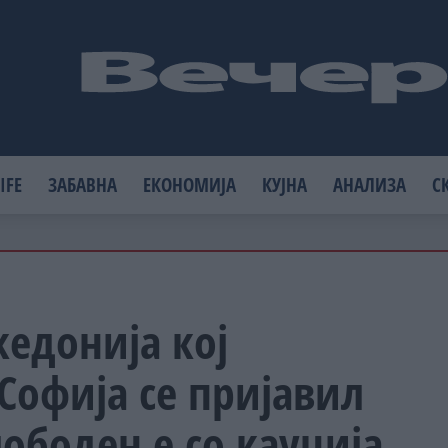
IFE
ЗАБАВНА
ЕКОНОМИЈА
КУЈНА
АНАЛИЗА
С
едонија кој
 Софија се пријавил
лободен е со кауција