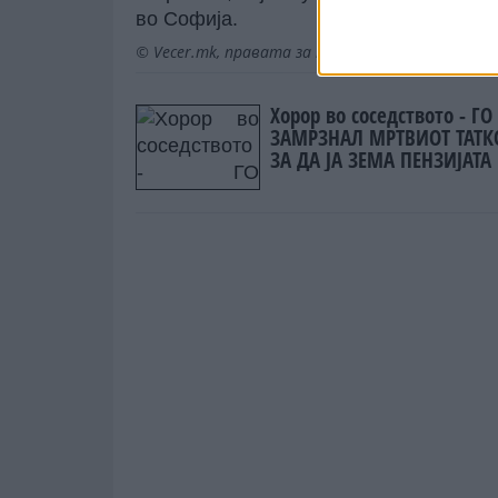
во Софија.
© Vecer.mk, правата за текстот се на редакци
Хорор во соседството - ГО
ЗАМРЗНАЛ МРТВИОТ ТАТК
ЗА ДА ЈА ЗЕМА ПЕНЗИЈАТА