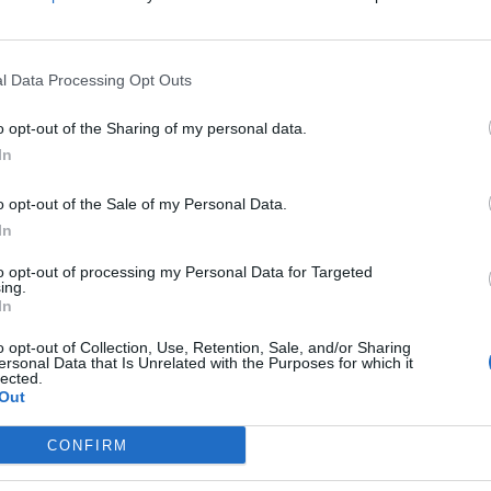
l Data Processing Opt Outs
o opt-out of the Sharing of my personal data.
In
o opt-out of the Sale of my Personal Data.
ите медиуми шпекулираа дека Цоневски си
In
ската полиција потврди дека тој со неговиот
му биле дадени материјалите од обвинението и
to opt-out of processing my Personal Data for Targeted
ing.
а.
In
ти дека против него е покренато обвинение за
o opt-out of Collection, Use, Retention, Sale, and/or Sharing
 но не и за убиство, бидејќи кучето било
ersonal Data that Is Unrelated with the Purposes for which it
lected.
Out
от предизвика жестоки реакции и протести кај
удот во Бугарија го прогласи за виновен,
CONFIRM
казна од една до пет години. Додека трае
отното место во Военомедицинската академија