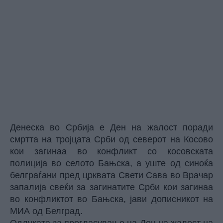
Денеска во Србија е Ден на жалост поради
смртта на тројцата Срби од северот на Косово
кои загинаа во конфликт со косовската
полиција во селото Бањска, а уште од синоќа
белграѓани пред црквата Свети Сава во Врачар
запалија свеќи за загинатите Срби кои загинаа
во конфликтот во Бањска, јави дописникот на
МИА од Белград.