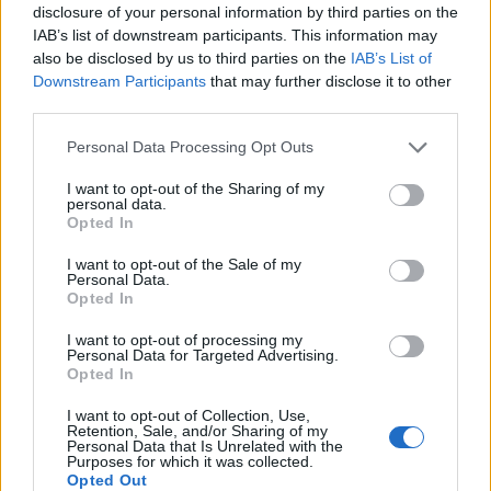
disclosure of your personal information by third parties on the
IAB’s list of downstream participants. This information may
НАЈЧИТАНИ ВО ПОСЛЕДНИ 7 ДЕНА
also be disclosed by us to third parties on the
IAB’s List of
Downstream Participants
that may further disclose it to other
МАКЕДОНИЈА ИМА СВЕТСКА
third parties.
ПИСТА: Огромниот Боинг 777
на индиската претседателка
на Меѓународниот Аеродром
Personal Data Processing Opt Outs
Халанд донесе одлука за
Скопје
својата иднина
I want to opt-out of the Sharing of my
personal data.
Opted In
ПРЕСВРТ И ПРОТЕСТИ ВО
I want to opt-out of the Sale of my
УКРАИНА, Зеленски доби
Personal Data.
ултиматум: „Мора да си оди,
Opted In
крајниот рок е петок!“
СКОКНА МИНИМАЛНИОТ
I want to opt-out of processing my
ИЗНОС ЗА К-15: Еве колку
Personal Data for Targeted Advertising.
пари ќе ви легнат на сметка
Opted In
годинава
Израел гради ѕид долг повеќе
I want to opt-out of Collection, Use,
од 23 километри и ја дели
Retention, Sale, and/or Sharing of my
Personal Data that Is Unrelated with the
Газа на два дела
Purposes for which it was collected.
Opted Out