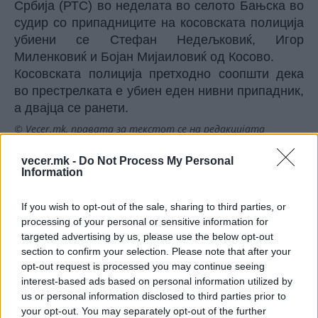
Србија (РТС) во неделата во селото Бањска во
судир со припадниците на косовската полиција
убиени се Стефан Недељковиќ, Игор
Миленковиќ и Бојан Мијаиловиќ од Косово.
Косовската полиција претходно соопшти дека
во престрелката е убиен еден нивни припадник,
а двајца се ранети.
© Vecer.mk, правата за текстот се на редакцијата
vecer.mk -
Do Not Process My Personal
(Видео) СНИМКА СО ПАРИ КОИ ЈА
Information
НАПУШТААТ АЛБАНИЈА, се тврди
дека се на Еди Рама
If you wish to opt-out of the sale, sharing to third parties, or
processing of your personal or sensitive information for
ХОРОР НА ПРУГА - Воз прегази
targeted advertising by us, please use the below opt-out
автомобил, животите ги загубија
section to confirm your selection. Please note that after your
мајка и тригодишно дете
opt-out request is processed you may continue seeing
interest-based ads based on personal information utilized by
us or personal information disclosed to third parties prior to
your opt-out. You may separately opt-out of the further