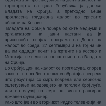
Одлуката за прогласување на Ден на жалост на
територијата на цела Република ја донесе
Владата на Србија, а претходно беше
прогласена тридневна жалост во српските
области на Косово.
-Владата на Србија побара од сите медиуми и
организатори на јавни настани да ја
приспособат својата програма на Денот на
жалост во среда, 27 септември и на тој начин
да им оддадат почит на жртвите на Косово и
Метохија, се вели во соопштението на Владата
на Србија.
Во Србија Ден на жалост се прогласува, според
законот, по особено тешка сообраќајна несреќа
што резултира со смрт, повреда или сериозно
оштетување на здравјето на поголем број луѓе,
или во случај на смрт на високо рангиран
државен функционер.
Како што јави во вторникот Радио телевизија на