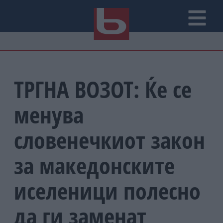
ТРГНА ВОЗОТ: Ќе се
менува
словенечкиот закон
за македонските
иселеници полесно
да ги заменат