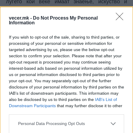
луѓето кои веќе имаат знаење, искуство и
одговорност да возат“, рече Газинковски.
Таа посочи дека измените ќе донесат големи
vecer.mk -
Do Not Process My Personal
бенефити и за словенечката администрација и
Information
за возачите.
Законот ќе ги поедностави процедурите и ќе ги
If you wish to opt-out of the sale, sharing to third parties, or
processing of your personal or sensitive information for
елиминира непотребните бирократски пречки,
targeted advertising by us, please use the below opt-out
ќе го намали административниот товар врз
section to confirm your selection. Please note that after your
поединците, ќе обезбеди побрза интеграција на
opt-out request is processed you may continue seeing
работниците и ќе елиминира неоправдани
interest-based ads based on personal information utilized by
разлики,а од друга страна нема да значи
us or personal information disclosed to third parties prior to
намалување на безбедносните стандарди.
your opt-out. You may separately opt-out of the further
disclosure of your personal information by third parties on the
© Vecer.mk, правата за текстот се на редакцијата
IAB’s list of downstream participants. This information may
also be disclosed by us to third parties on the
IAB’s List of
МУ СЕ ПРИКРАЛ ОДЗАДИ И ПУКАЛ
Downstream Participants
that may further disclose it to other
- Познат сараевски криминален
third parties.
лик заврши во болница
Personal Data Processing Opt Outs
ШОК НА КРИТ -Истрага за убиство