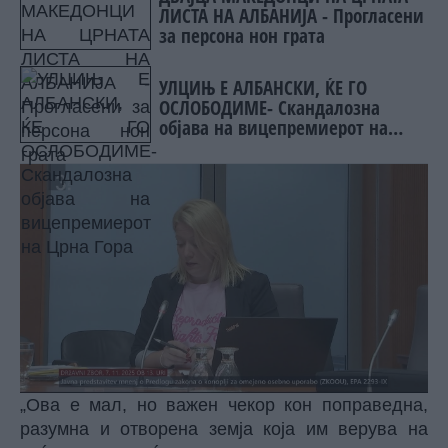
ЛИСТА НА АЛБАНИЈА - Прогласени
за персона нон грата
УЛЦИЊ Е АЛБАНСКИ, ЌЕ ГО
ОСЛОБОДИМЕ- Скандалозна
објава на вицепремиерот на
Црна Гора
„Ова е мал, но важен чекор кон поправедна,
разумна и отворена земја која им верува на