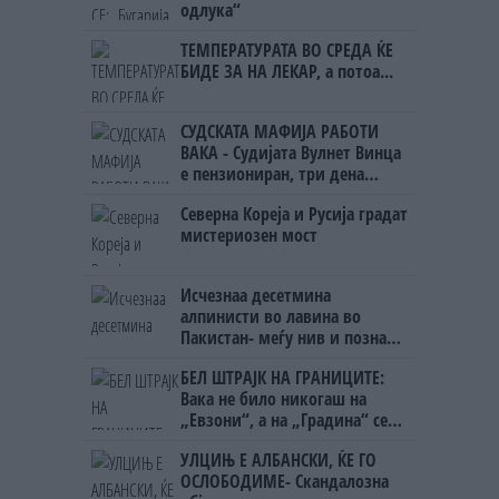
одлука“
ТЕМПЕРАТУРАТА ВО СРЕДА ЌЕ
БИДЕ ЗА НА ЛЕКАР, а потоа...
СУДСКАТА МАФИЈА РАБОТИ
ВАКА - Судијата Вулнет Винца
е пензиониран, три дена
откако му го врати пасошот
Северна Кореја и Русија градат
на бизнисменот Марковски
мистериозен мост
Исчезнаа десетмина
алпинисти во лавина во
Пакистан- меѓу нив и познат
Непалец
БЕЛ ШТРАЈК НА ГРАНИЦИТЕ:
Вака не било никогаш на
„Евзони“, а на „Градина“ се
чека и пет часа
УЛЦИЊ Е АЛБАНСКИ, ЌЕ ГО
ОСЛОБОДИМЕ- Скандалозна