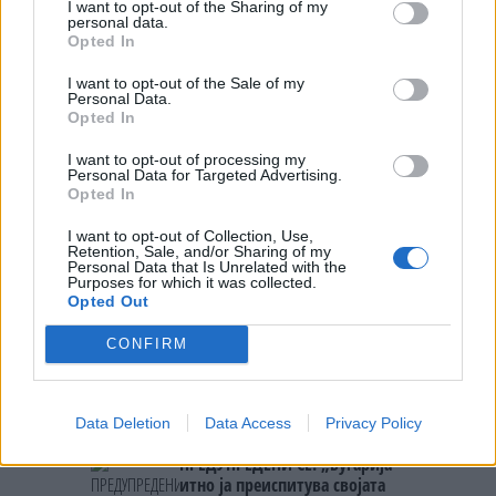
I want to opt-out of the Sharing of my
и јадење на заштитена дива
personal data.
коза во Националниот парк
Opted In
Самарија
I want to opt-out of the Sale of my
Personal Data.
Opted In
I want to opt-out of processing my
НАЈЧИТАНИ ВО ПОСЛЕДНИ 7 ДЕНА
Personal Data for Targeted Advertising.
Opted In
Ахмети кажа што го мачи:
I want to opt-out of Collection, Use,
СЛУШАМ, САКААТ ДА СЕ СУДИ
Retention, Sale, and/or Sharing of my
ЗА ВОЕНИТЕ ЗЛОСТРОСТВА НА
Personal Data that Is Unrelated with the
УЧК...
Purposes for which it was collected.
ИСТОРИСКО ОБЕДИНУВАЊЕ НА
Opted Out
МАКЕДОНЦИТЕ ВО СРБИЈА:
ФОРМИРАН МАКЕДОНСКИОТ
CONFIRM
НАЦИОНАЛЕН СОЈУЗ
ТЕЖОК ДЕН И ЈАВНО
ДЕМОЛИРАЊЕ НА ФИЛИПЧЕ:
Мицкоски откри дека
Data Deletion
Data Access
Privacy Policy
човекот појма нема од
ПРЕДУПРЕДЕНИ СЕ: „Бугарија
ништо, освен за кеш
итно ја преиспитува својата