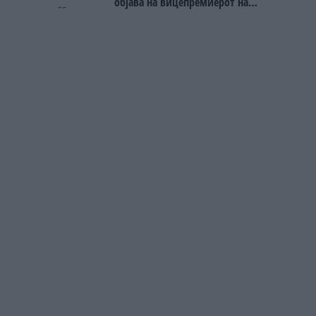
објава на вицепремиерот на
Црна Гора