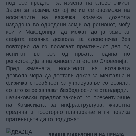
поднесе предлог за измена на словенечкиот
Закон за возачи, со кој ќе им се овозможи на
носителите на важечка возачка дозвола
издадена во одредени земји од регионот, меѓу
кои и Македонија, да можат да ја заменат
својата возачка дозвола за словенечка без
повторно да го полагаат практичниот дел од
испитот, во рок од првата година по
регистрацијата на живеалиштето во Словенија.
Пред замената, носителот на возачката
дозвола мора да достави доказ за ментална и
физичка способност за управување со возила,
со што ќе се запазат безбедносните стандарди.
Газинковски предлог-законот го презентираше
на Комисијата за инфраструктура, животна
средина и просторно планирање и ги повика
пратениците да го поддржат.
ДВАЈЦА МАКЕДОНЦИ НА ЦРНАТА