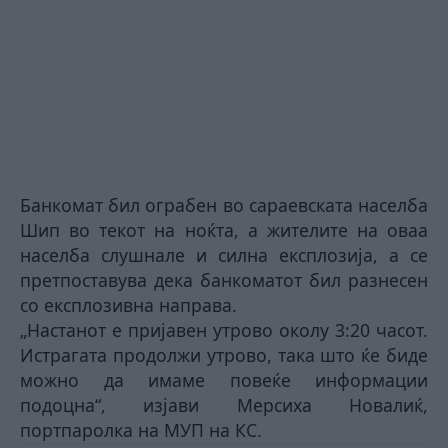
Банкомат бил ограбен во сараевската населба
Шип во текот на ноќта, а жителите на оваа
населба слушнале и силна експлозија, а се
претпоставува дека банкоматот бил разнесен
со експлозивна направа.
„Настанот е пријавен утрово околу 3:20 часот.
Истрагата продолжи утрово, така што ќе биде
можно да имаме повеќе информации
подоцна“, изјави Мерсиха Новалиќ,
портпаролка на МУП на КС.