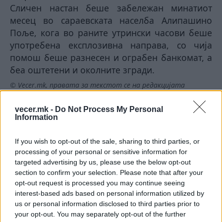
Сличен настан беше забележан минатиот
месец во сараевската населба Алипашино
Поље, кога во раните утрински часови беше
употребена експлозивна направа, со чија
помош беше разнесен и ограбен банкомат, а
беа оштетени и околните згради.
© Vecer.mk, правата за текстот се на редакцијата
vecer.mk -
Do Not Process My Personal
МУ СЕ ПРИКРАЛ ОДЗАДИ И ПУКАЛ
Information
- Познат сараевски криминален
лик заврши во болница
If you wish to opt-out of the sale, sharing to third parties, or
processing of your personal or sensitive information for
ШОК НА КРИТ -Истрага за убиство
targeted advertising by us, please use the below opt-out
и јадење на заштитена дива
section to confirm your selection. Please note that after your
коза во Националниот парк
opt-out request is processed you may continue seeing
Самарија
interest-based ads based on personal information utilized by
us or personal information disclosed to third parties prior to
your opt-out. You may separately opt-out of the further