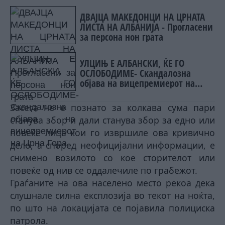
ДВАЈЦА МАКЕДОНЦИ НА ЦРНАТА
ЛИСТА НА АЛБАНИЈА - Прогласени
за персона нон грата
УЛЦИЊ Е АЛБАНСКИ, ЌЕ ГО
ОСЛОБОДИМЕ- Скандалозна
објава на вицепремиерот на
Црна Гора
Засега не е познато за колкава сума пари
станува збор и дали станува збор за едно или
повеќе лица кои го извршиле ова кривично
дело, а според неофицијални информации, е
снимено возилото со кое сторителот или
повеќе од нив се оддалечиле по грабежот.
Граѓаните на ова населено место рекоа дека
слушнале силна експлозија во текот на ноќта,
по што на локацијата се појавила полициска
патрола.