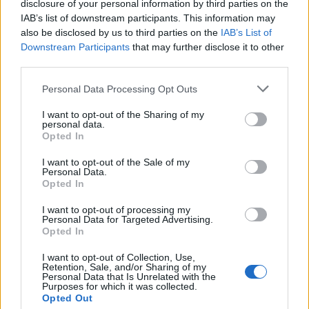
disclosure of your personal information by third parties on the
НАЈЧИТАНИ ВО ПОСЛЕДНИ 7 ДЕНА
IAB’s list of downstream participants. This information may
also be disclosed by us to third parties on the
IAB’s List of
Ахмети кажа што го мачи:
Downstream Participants
that may further disclose it to other
СЛУШАМ, САКААТ ДА СЕ СУДИ
third parties.
ЗА ВОЕНИТЕ ЗЛОСТРОСТВА НА
УЧК...
Personal Data Processing Opt Outs
ИСТОРИСКО ОБЕДИНУВАЊЕ НА
МАКЕДОНЦИТЕ ВО СРБИЈА:
I want to opt-out of the Sharing of my
ФОРМИРАН МАКЕДОНСКИОТ
personal data.
Opted In
НАЦИОНАЛЕН СОЈУЗ
ТЕЖОК ДЕН И ЈАВНО
ДЕМОЛИРАЊЕ НА ФИЛИПЧЕ:
I want to opt-out of the Sale of my
Personal Data.
Мицкоски откри дека
Opted In
човекот појма нема од
ПРЕДУПРЕДЕНИ СЕ: „Бугарија
ништо, освен за кеш
I want to opt-out of processing my
итно ја преиспитува својата
Personal Data for Targeted Advertising.
одлука“
Opted In
ТЕМПЕРАТУРАТА ВО СРЕДА ЌЕ
I want to opt-out of Collection, Use,
БИДЕ ЗА НА ЛЕКАР, а потоа...
Retention, Sale, and/or Sharing of my
Personal Data that Is Unrelated with the
Purposes for which it was collected.
Opted Out
СУДСКАТА МАФИЈА РАБОТИ