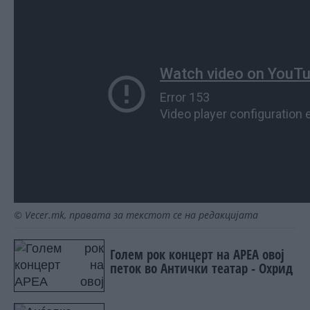
© Vecer.mk, правата за текстот се на редакцијата
Голем рок концерт на АРЕА овој
петок во Антички театар - Охрид