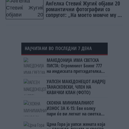
Анѓелка Стевиќ Жугиќ објави 20
романтични фотографии со
сопругот: „На моето момче му е
роденден“
НАЈЧИТАНИ ВО ПОСЛЕДНИ 7 ДЕНА
МАКЕДОНИЈА ИМА СВЕТСКА
ПИСТА: Огромниот Боинг 777
на индиската претседателка
на Меѓународниот Аеродром
УАПСЕН МАКЕДОНЕЦОТ АНДРЕЈ
Скопје
ТАНАСКОВСКИ, ЧЛЕН НА
КАВАЧКИ КЛАН (ФОТО)
СКОКНА МИНИМАЛНИОТ
ИЗНОС ЗА К-15: Еве колку
пари ќе ви легнат на сметка
годинава
Црна Гора ја уапси жената која