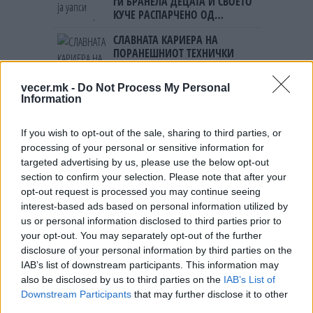
ги БРАНЕЛА ДЕЦАТА И СВОЕТО
КУЧЕ РАСПАРЧЕНО ОД
ШАРПЛАНИНЕЦ?!
СЛАВНАТА КАРИЕРА НА
ПОРАНЕШНИОТ ТЕХНИЧКИ
ПРЕМИЕР ОЛИВЕР СПАСОВСКИ
vecer.mk -
Do Not Process My Personal
ЗА БЕРТА ОД АВСТРИЈА
Information
НАЈСКАПАТА, ЗА МАРИЈА ОД
ГРЦИЈА - НАЈЕФТИНАТА
If you wish to opt-out of the sale, sharing to third parties, or
ПРЕСВРТ И ПРОТЕСТИ ВО
processing of your personal or sensitive information for
УКРАИНА, Зеленски доби
targeted advertising by us, please use the below opt-out
ултиматум: „Мора да си оди,
section to confirm your selection. Please note that after your
крајниот рок е петок!“
opt-out request is processed you may continue seeing
(Видео) СНИМКА СО ПАРИ КОИ
ЈА НАПУШТААТ АЛБАНИЈА, се
interest-based ads based on personal information utilized by
тврди дека се на Еди Рама
us or personal information disclosed to third parties prior to
your opt-out. You may separately opt-out of the further
(Видео) ШТО ДА ПРАВИ
disclosure of your personal information by third parties on the
БУГАРКА НА ПЛАЖА ВО
IAB’s list of downstream participants. This information may
ГРЦИЈА, кога децата бараат
also be disclosed by us to third parties on the
IAB’s List of
домашно месо
Downstream Participants
that may further disclose it to other
Дубаи остана без туристи- им
third parties.
даваат награди на оние кои