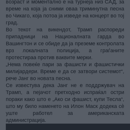
возраст и моментално е на турнеја низ САД, за
време на која ја сними оваа триминутна песна
во Чикаго, која потоа ја изведе на концерт во тој
град.
Во текот на викендот,
Трамп
распореди
припадници на Националната гарда во
Вашингтон и се обиде да ја преземе контролата
врз локалната полиција, а граѓаните
протестираа против ваквите мерки.
„Нема повеќе пари за фашисти и фашистички
милијардери. Време е да се затвори системот“,
рече Јанг во новата песна.
Се известува дека Јанг не е поддржувач на
Трамп, а пејачот претходно испраќал остри
пораки како што е „Ако си фашист, купи Тесла“,
што му било наменето на Илон Маск додека сè
уште работел за американската
администрација.