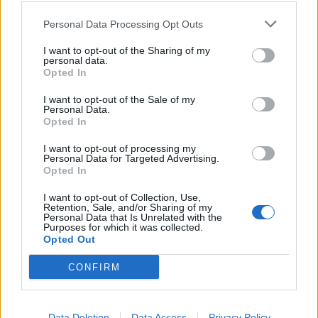
ќе го донесат семејството или
пријателите
Personal Data Processing Opt Outs
I want to opt-out of the Sharing of my
personal data.
Opted In
I want to opt-out of the Sale of my
Personal Data.
Opted In
I want to opt-out of processing my
Personal Data for Targeted Advertising.
Opted In
I want to opt-out of Collection, Use,
Retention, Sale, and/or Sharing of my
Personal Data that Is Unrelated with the
Purposes for which it was collected.
Opted Out
CONFIRM
Data Deletion
Data Access
Privacy Policy