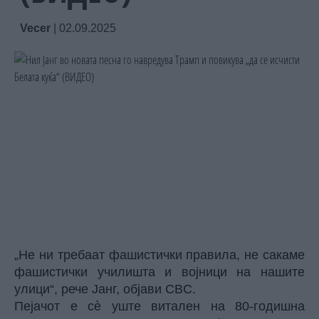
Vecer
|
02.09.2025
„Не ни требаат фашистички правила, не сакаме
фашистички училишта и војници на нашите
улици“, рече Јанг, објави CBC.
Пејачот е сè уште витален на 80-годишна