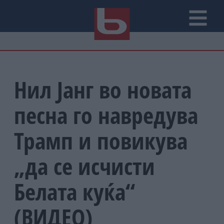
Нил Јанг во новата
песна го навредува
Трамп и повикува
„да се исчисти
Белата куќа“
(ВИДЕО)