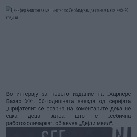
Во интервју за новото издание на „Харперс
Базар УК“, 56-годишната ѕвезда од серијата
„Пријатели“ се осврна на коментарите дека не
сака деца затоа што е „себична
работохоличарка“, објавува „Дејли меил“.