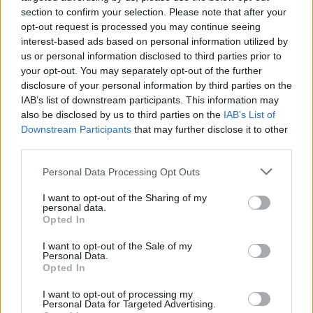
затоа што не сакала да му роди дете ги нарече
section to confirm your selection. Please note that after your
opt-out request is processed you may continue seeing
„апсолутни лаги“.
interest-based ads based on personal information utilized by
Пит подоцна имаше шест деца со Анџелина
us or personal information disclosed to third parties prior to
Џоли.
your opt-out. You may separately opt-out of the further
disclosure of your personal information by third parties on the
IAB’s list of downstream participants. This information may
also be disclosed by us to third parties on the
IAB’s List of
Downstream Participants
that may further disclose it to other
third parties.
Personal Data Processing Opt Outs
I want to opt-out of the Sharing of my
personal data.
Opted In
I want to opt-out of the Sale of my
Personal Data.
Opted In
I want to opt-out of processing my
Personal Data for Targeted Advertising.