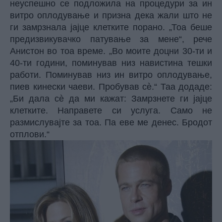
неуспешно се подложила на процедури за ин
витро оплодување и призна дека жали што не
ги замрзнала јајце клетките порано. „Тоа беше
предизвикувачко патување за мене“, рече
Анистон во тоа време. „Во моите доцни 30-ти и
40-ти години, поминував низ навистина тешки
работи. Поминував низ ин витро оплодување,
пиев кинески чаеви. Пробував сè.“ Таа додаде:
„Би дала сè да ми кажат: Замрзнете ги јајце
клетките. Направете си услуга. Само не
размислувајте за тоа. Па еве ме денес. Бродот
отплови.“