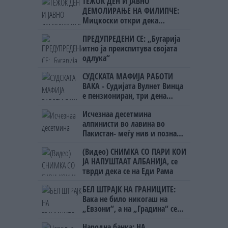
ТЕЖОК ДЕН И ЈАВНО
ДЕМОЛИРАЊЕ НА ФИЛИПЧЕ:
Мицкоски откри дека
човекот појма нема од
ПРЕДУПРЕДЕНИ СЕ: „Бугарија
ништо, освен за кеш
итно ја преиспитува својата
одлука“
СУДСКАТА МАФИЈА РАБОТИ
ВАКА - Судијата Вулнет Винца
е пензиониран, три дена
откако му го врати пасошот
Исчезнаа десетмина
на бизнисменот Марковски
алпинисти во лавина во
Пакистан- меѓу нив и познат
Непалец
(Видео) СНИМКА СО ПАРИ КОИ
ЈА НАПУШТААТ АЛБАНИЈА, се
тврди дека се на Еди Рама
БЕЛ ШТРАЈК НА ГРАНИЦИТЕ:
Вака не било никогаш на
„Евзони“, а на „Градина“ се
чека и пет часа
Народна банка: НА