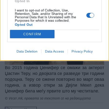
Opted In
I want to opt-out of Collection, Use,
Retention, Sale, and/or Sharing of my
Personal Data that Is Unrelated with the
Purposes for which it was collected.
Opted Out
CONFIRM
Data Deletion
Data Access
Privacy Policy
Во 2015 година Џенифер се омажи за актерот
Џастин Теру, но двојката се разведе три години
подоцна. Теру се ожени повторно во март оваа
година, а извор откри за Дејли Меил дека
Џенифер била меѓу првите што му честитале.
© Vecer.mk, правата за текстот се на редакцијата