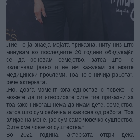
„Тие не ја знаеја мојата приказна, ниту низ што
минувам во последните 20 години обидувајќи
се да основам семејство, затоа што не
излегувам јавно и не им кажувам за моите
медицински проблеми. Тоа не е ничија работа“,
рече актерката.
„Но, доаѓа момент кога едноставно повеќе не
можете да ги игнорирате сите тие приказни за
тоа како никогаш нема да имам дете, семејство,
затоа што сум себична и зависна од работа. Тоа
влијае на мене, јас сум само човечко суштество.
Сите сме човечки суштества.“
Во 2022 година, актерката откри дека