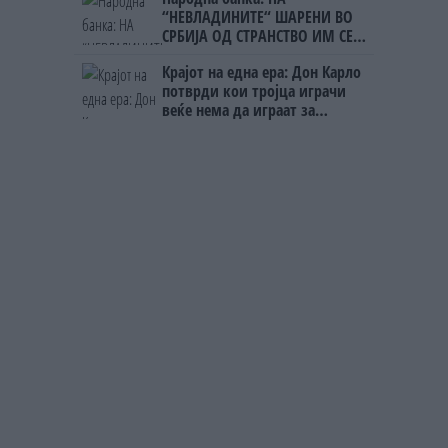
“НЕВЛАДИНИТЕ“ ШАРЕНИ ВО
СРБИЈА ОД СТРАНСТВО ИМ СЕ
ИСПЛАТЕНИ 1,3 МИЛИЈАРДИ
Крајот на една ера: Дон Карло
ЕВРА!!!
потврди кои тројца играчи
веќе нема да играат за
Бразил!