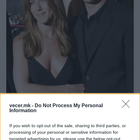
vecer.mk -
Do Not Process My Personal
Information
If you wish to opt-out of the sale, sharing to third parties, or
Џенифер беше во брак со Бред Пит од 2000 до
processing of your personal or sensitive information for
2005 година. Гласините дека тој ја напуштил
targeted advertising by us, please use the below opt-out