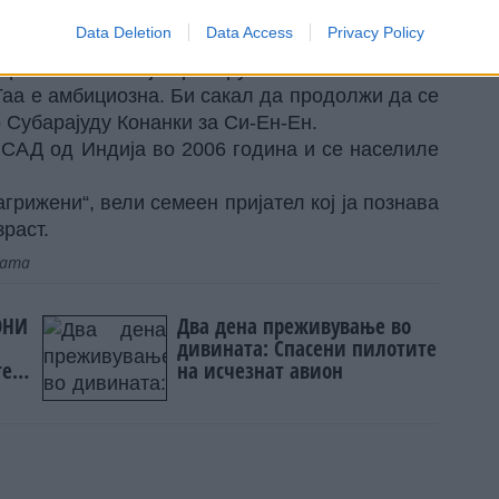
Data Deletion
Data Access
Privacy Policy
оминиканската Република, Америка и Индија, а
ери интензивно ја пребаруваат областа.
 Таа е амбициозна. Би сакал да продолжи да се
о Субарајуду Конанки
за Си-Ен-Ен.
 САД од Индија во 2006 година и се населиле
грижени“, вели семеен пријател кој ја познава
раст.
јата
ОНИ
Два дена преживување во
дивината: Спасени пилотите
те
на исчезнат авион