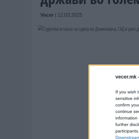
Vecer
|
12.03.2025
vecer.mk 
If you wish 
sensitive in
confirm you
continue se
information 
further disc
participants
Downstream 