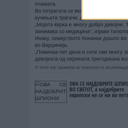
плажата.
Во потрагата се вклучени власти од Д
кучињата трагачи, дронови и хеликопт
„Мојата ќерка е многу добро девојче.
занимава со медицина“, изјави таткот
Инаку, семејството Конанки дошло во
во Вирџинија.
„Поминаа пет дена и сите сме многу за
девојката од нејзината тригодишна воз
© Vecer.mk, правата за текстот се на редакци
ОВА СЕ НАЈДОБРИТЕ ШПИ
ВО СВЕТОТ, а најдобрите
европски не се ни во пет
најдобри светски