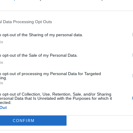
l Data Processing Opt Outs
o opt-out of the Sharing of my personal data.
In
а видена на 6 март во зори на плажата во
а Универзитетот во Питсбург.
o opt-out of the Sale of my Personal Data.
аштита, потрагата по Конанки продолжила во
In
 на одмор со неколку пријатели кога последен
 масовна операција за пребарување на брегот
to opt-out of processing my Personal Data for Targeted
ing.
In
н за исчезнувањето на својата студентка и му
. Пријателите и семејството се загрижени и се
o opt-out of Collection, Use, Retention, Sale, and/or Sharing
ersonal Data that Is Unrelated with the Purposes for which it
трагата продолжува со надеж дека ќе биде
lected.
Out
адзорните камери со уште седум лица како
CONFIRM
ио, во Пунта Кана, нешто по 4:15 часот по
авена за исчезната откако не се вратила од