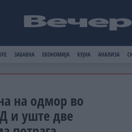
IFE
ЗАБАВНА
ЕКОНОМИЈА
КУЈНА
АНАЛИЗА
С
на на одмор во
Д и уште две
ма потрага