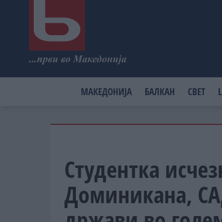
МАКЕДОНИЈА
БАЛКАН
СВЕТ
L
Студентка исчез
Доминикана, СА
држави во голе