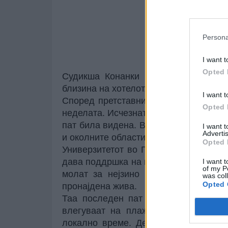
Persona
I want t
Opted 
Судикша Конанки последен пат бил
близина на хотелот. Таа е студентка н
I want t
Според претставници на Цивилната з
Opted 
неделата. Исчезнатата студентка била
пат била видена. Властите започнале
I want 
Advertis
и околните области.
Opted 
Универзитетот во Питсбург е известе
дава поддршка на нејзиното семејство
I want t
of my P
молат за нејзино брзо враќање. По
was col
Opted 
пронајдена жива.
Таа последен пат била видена на н
влегуваат на плажата во хотелот Р
локално време. Девојката била приј