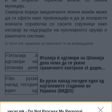
и ќе опфатат теренски вежби со боева
муниција.
Северна Кореја заедничките воени вежби може
да ги сфати како провокација и да ја искористи
воената соработка со своите сојузници како
изговор за надградба на нуклеарното оружје и
ракетните системи.
© Vecer.mk, правата за текстот се на редакцијата
Италија ѝ одговори на Шпанија
дека нема да ги укине
граничните контроли сè додека
постојат ризици
Во руски напад погоден еден од
најголемите стадиони во
Украина (ВИДЕО)
vecer.mk -
Do Not Process My Personal