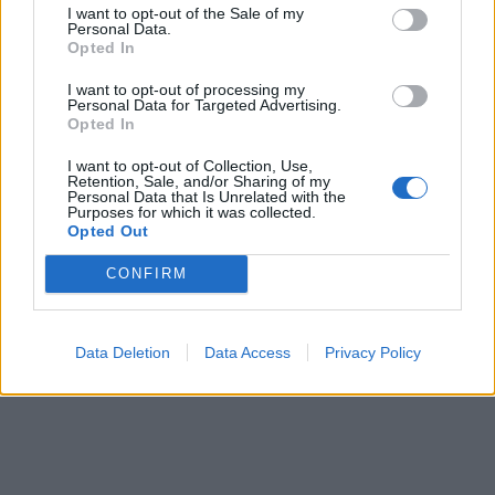
мистериозен мост
I want to opt-out of the Sale of my
Personal Data.
Opted In
БУГАРИТЕ СО ШОКАНТНО
I want to opt-out of processing my
ОТКРИТИЕ по падот на Дунав,
Personal Data for Targeted Advertising.
кренаа дронови да снимаат
Opted In
ПРЕДУПРЕДЕНИ СЕ: „Бугарија
I want to opt-out of Collection, Use,
итно ја преиспитува својата
Retention, Sale, and/or Sharing of my
одлука“
Personal Data that Is Unrelated with the
Purposes for which it was collected.
Opted Out
БЕЛ ШТРАЈК НА ГРАНИЦИТЕ:
Вака не било никогаш на
„Евзони“, а на „Градина“ се
CONFIRM
чека и пет часа
Исчезнаа десетмина
алпинисти во лавина во
Data Deletion
Data Access
Privacy Policy
Пакистан- меѓу нив и познат
Непалец