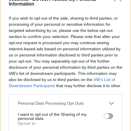
Information
НАЈЧИТАНИ ВО ПОСЛЕДНИ 7 ДЕНА
If you wish to opt-out of the sale, sharing to third parties, or
СЕ СПРЕМА МЕТЕОРОЛОШКИ
processing of your personal or sensitive information for
ХАОС ЗА ЗИМАТА 2026/2027
targeted advertising by us, please use the below opt-out
section to confirm your selection. Please note that after your
ИСТОРИСКО ОБЕДИНУВАЊЕ НА
opt-out request is processed you may continue seeing
МАКЕДОНЦИТЕ ВО СРБИЈА:
interest-based ads based on personal information utilized by
ФОРМИРАН МАКЕДОНСКИОТ
us or personal information disclosed to third parties prior to
НАЦИОНАЛЕН СОЈУЗ
your opt-out. You may separately opt-out of the further
Ахмети кажа што го мачи:
disclosure of your personal information by third parties on the
СЛУШАМ, САКААТ ДА СЕ СУДИ
IAB’s list of downstream participants. This information may
ЗА ВОЕНИТЕ ЗЛОСТРОСТВА НА
also be disclosed by us to third parties on the
IAB’s List of
УЧК...
УЛЦИЊ Е АЛБАНСКИ, ЌЕ ГО
Downstream Participants
that may further disclose it to other
ОСЛОБОДИМЕ- Скандалозна
third parties.
објава на вицепремиерот на
Црна Гора
Personal Data Processing Opt Outs
ТЕМПЕРАТУРАТА ВО СРЕДА ЌЕ
БИДЕ ЗА НА ЛЕКАР, а потоа...
I want to opt-out of the Sharing of my
personal data.
Opted In
Северна Кореја и Русија градат