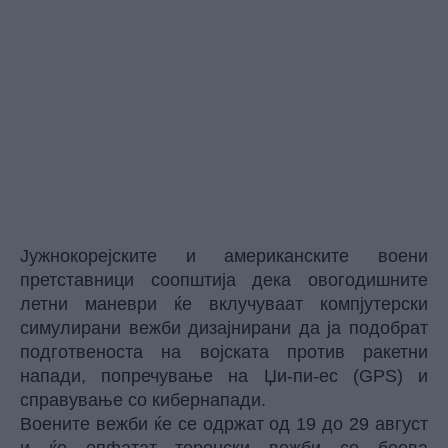
Јужнокорејските и американските воени
претставници соопштија дека овогодишните
летни маневри ќе вклучуваат компјутерски
симулирани вежби дизајнирани да ја подобрат
подготвеноста на војската против ракетни
напади, попречување на Џи-пи-ес (GPS) и
справување со кибернапади.
Воените вежби ќе се одржат од 19 до 29 август