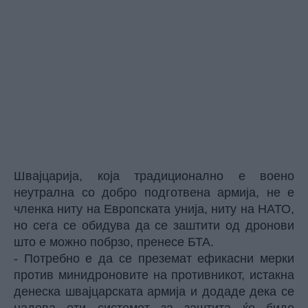
Швајцарија, која традиционално е воено
неутрална со добро подготвена армија, не е
членка ниту на Европската унија, ниту на НАТО,
но сега се обидува да се заштити од дронови
што е можно побрзо, пренесе БТА.
- Потребно е да се преземат ефикасни мерки
против минидроновите на противникот, истакна
денеска швајцарската армија и додаде дека се