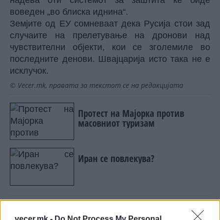
надева оти системот за заштита ќе биде
воведен „во блиска иднина“.
Земјите од ЕУ сомневаат дека Русија стои зад
случаите на прелетување на дронови над
чувствителни објекти, кои се зголемиле во
последните денови. Швајцарија исто така не е
исклучок.
© Vecer.mk, правата за текстот се на редакцијата
Протест на Мајорка против
масовниот туризам
Иран се повлекува?
vecer.mk -
Do Not Process My Personal