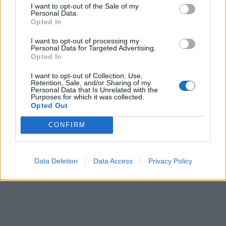
ЗАТВОРЕНИ ПЛАЖИ И УЛИЦИ
I want to opt-out of the Sale of my
Personal Data.
ПРЕПОЛНИ СО ОТПАД -
Opted In
Фнидек во хаос по
Северна Кореја и Русија градат
мигрантскиот бран кон Сеута
I want to opt-out of processing my
мистериозен мост
Personal Data for Targeted Advertising.
Opted In
Ахмети кажа што го мачи:
I want to opt-out of Collection, Use,
СЛУШАМ, САКААТ ДА СЕ СУДИ
Retention, Sale, and/or Sharing of my
ЗА ВОЕНИТЕ ЗЛОСТРОСТВА НА
Personal Data that Is Unrelated with the
Purposes for which it was collected.
УЧК...
Opted Out
ЕДВАЈ СЕ ОДГЛАВУВАМЕ ОД
ОБРАЗОВАНИЕТО НА МИЛА
ЦАРОСКА: Кондоми наместо
CONFIRM
книги
ПРЕДУПРЕДЕНИ СЕ: „Бугарија
итно ја преиспитува својата
Data Deletion
Data Access
Privacy Policy
одлука“