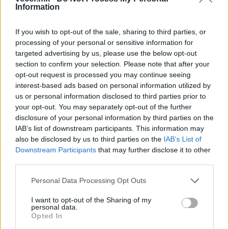
Information
НАЈЧИТАНИ ВО ПОСЛЕДНИ 7 ДЕНА
If you wish to opt-out of the sale, sharing to third parties, or
СЕ СПРЕМА МЕТЕОРОЛОШКИ
processing of your personal or sensitive information for
ХАОС ЗА ЗИМАТА 2026/2027
targeted advertising by us, please use the below opt-out
section to confirm your selection. Please note that after your
УЛЦИЊ Е АЛБАНСКИ, ЌЕ ГО
opt-out request is processed you may continue seeing
ОСЛОБОДИМЕ- Скандалозна
interest-based ads based on personal information utilized by
објава на вицепремиерот на
us or personal information disclosed to third parties prior to
Црна Гора
your opt-out. You may separately opt-out of the further
ТЕМПЕРАТУРАТА ВО СРЕДА ЌЕ
disclosure of your personal information by third parties on the
БИДЕ ЗА НА ЛЕКАР, а потоа...
IAB’s list of downstream participants. This information may
also be disclosed by us to third parties on the
IAB’s List of
ИСТОРИСКО ОБЕДИНУВАЊЕ НА
Downstream Participants
that may further disclose it to other
МАКЕДОНЦИТЕ ВО СРБИЈА:
third parties.
ФОРМИРАН МАКЕДОНСКИОТ
НАЦИОНАЛЕН СОЈУЗ
Personal Data Processing Opt Outs
БУГАРИТЕ СО ШОКАНТНО
ОТКРИТИЕ по падот на Дунав,
I want to opt-out of the Sharing of my
кренаа дронови да снимаат
personal data.
Opted In
ИЗГОРЕНИ АВТОМОБИЛИ,