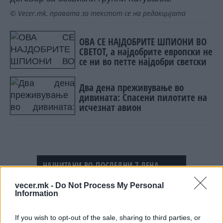
© Vecer.mk, правата за текстот се на редакцијата
ОВА СЕ НАЈДОБРИТЕ ШПИОНИ ВО
СВЕТОТ, а најдобрите европски не
се ни во петте најдобри светски
Два дена преживување во
дивината: Спасени пилотите на
исчезнат авион
НАЈЧИТАНИ ВО ПОСЛЕДНИ 7 ДЕНА
Ахмети кажа што го мачи:
vecer.mk -
Do Not Process My Personal
Information
СЛУШАМ, САКААТ ДА СЕ СУДИ
ЗА ВОЕНИТЕ ЗЛОСТРОСТВА НА
УЧК...
If you wish to opt-out of the sale, sharing to third parties, or
ИСТОРИСКО ОБЕДИНУВАЊЕ НА