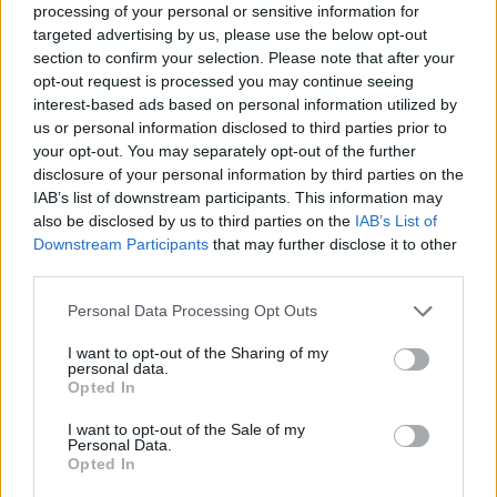
processing of your personal or sensitive information for
МАКЕДОНЦИТЕ ВО СРБИЈА:
targeted advertising by us, please use the below opt-out
ФОРМИРАН МАКЕДОНСКИОТ
section to confirm your selection. Please note that after your
НАЦИОНАЛЕН СОЈУЗ
УЛЦИЊ Е АЛБАНСКИ, ЌЕ ГО
opt-out request is processed you may continue seeing
ОСЛОБОДИМЕ- Скандалозна
interest-based ads based on personal information utilized by
објава на вицепремиерот на
us or personal information disclosed to third parties prior to
Црна Гора
your opt-out. You may separately opt-out of the further
ПРЕДУПРЕДЕНИ СЕ: „Бугарија
disclosure of your personal information by third parties on the
итно ја преиспитува својата
IAB’s list of downstream participants. This information may
одлука“
also be disclosed by us to third parties on the
IAB’s List of
ТЕМПЕРАТУРАТА ВО СРЕДА ЌЕ
Downstream Participants
that may further disclose it to other
БИДЕ ЗА НА ЛЕКАР, а потоа...
third parties.
Personal Data Processing Opt Outs
СУДСКАТА МАФИЈА РАБОТИ
ВАКА - Судијата Вулнет Винца
I want to opt-out of the Sharing of my
е пензиониран, три дена
personal data.
откако му го врати пасошот
Opted In
Северна Кореја и Русија градат
на бизнисменот Марковски
мистериозен мост
I want to opt-out of the Sale of my
Personal Data.
Opted In
ТЕЖОК ДЕН И ЈАВНО