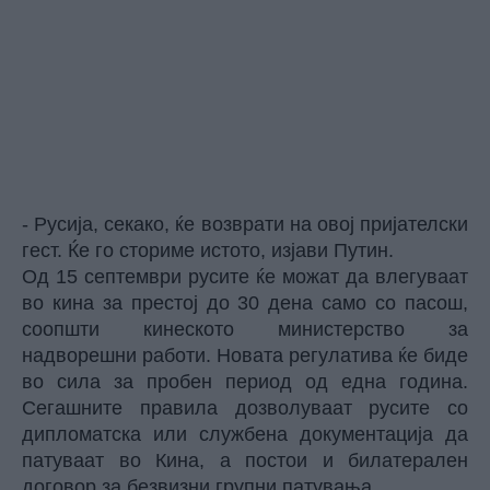
- Русија, секако, ќе возврати на овој пријателски
гест. Ќе го сториме истото, изјави Путин.
Од 15 септември русите ќе можат да влегуваат
во кина за престој до 30 дена само со пасош,
соопшти кинеското министерство за
надворешни работи. Новата регулатива ќе биде
во сила за пробен период од една година.
Сегашните правила дозволуваат русите со
дипломатска или службена документација да
патуваат во Кина, а постои и билатерален
договор за безвизни групни патувања.