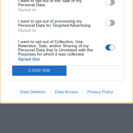
I want to opt-out of the Sale of my
Personal Data.
Opted In
СУДСКАТА МАФИЈА РАБОТИ
ВАКА - Судијата Вулнет Винца
I want to opt-out of processing my
е пензиониран, три дена
Personal Data for Targeted Advertising.
откако му го врати пасошот
Opted In
Северна Кореја и Русија градат
на бизнисменот Марковски
мистериозен мост
I want to opt-out of Collection, Use,
Retention, Sale, and/or Sharing of my
Personal Data that Is Unrelated with the
Purposes for which it was collected.
Исчезнаа десетмина
Opted Out
алпинисти во лавина во
Пакистан- меѓу нив и познат
CONFIRM
Непалец
БЕЛ ШТРАЈК НА ГРАНИЦИТЕ:
Вака не било никогаш на
„Евзони“, а на „Градина“ се
Data Deletion
Data Access
Privacy Policy
чека и пет часа