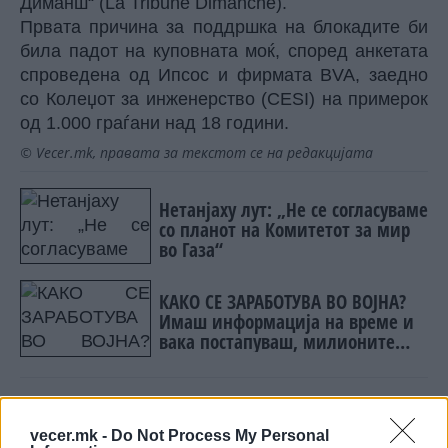
Диманш“ (La Tribune Dimanche).
Првата причина за поддршка на
блокади
те би
била падот на куповната моќ, според анкетата
спроведена од Ипсос и фирмата BVA, заедно
со Колеџот за инженерство (CESI) на примерок
од 1.000 граѓани над 18 години.
© Vecer.mk, правата за текстот се на редакцијата
Нетанјаху лут: „Не се согласуваме
со планот на Комитетот за мир
во Газа“
КАКО СЕ ЗАРАБОТУВА ВО ВОЈНА?
Имаш информација на време и
вака постапуваш, милионите
течат
vecer.mk -
Do Not Process My Personal