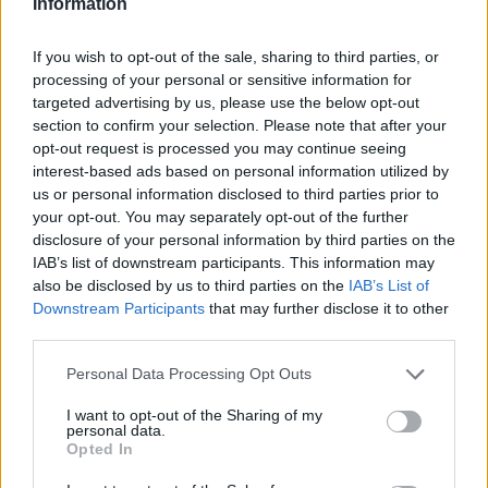
Information
НАЈЧИТАНИ ВО ПОСЛЕДНИ 7 ДЕНА
Ахмети кажа што го мачи:
If you wish to opt-out of the sale, sharing to third parties, or
СЛУШАМ, САКААТ ДА СЕ СУДИ
processing of your personal or sensitive information for
ЗА ВОЕНИТЕ ЗЛОСТРОСТВА НА
targeted advertising by us, please use the below opt-out
УЧК...
section to confirm your selection. Please note that after your
ИСТОРИСКО ОБЕДИНУВАЊЕ НА
opt-out request is processed you may continue seeing
МАКЕДОНЦИТЕ ВО СРБИЈА:
interest-based ads based on personal information utilized by
ФОРМИРАН МАКЕДОНСКИОТ
us or personal information disclosed to third parties prior to
НАЦИОНАЛЕН СОЈУЗ
ТЕЖОК ДЕН И ЈАВНО
your opt-out. You may separately opt-out of the further
ДЕМОЛИРАЊЕ НА ФИЛИПЧЕ:
disclosure of your personal information by third parties on the
Мицкоски откри дека
IAB’s list of downstream participants. This information may
човекот појма нема од
also be disclosed by us to third parties on the
IAB’s List of
ПРЕДУПРЕДЕНИ СЕ: „Бугарија
ништо, освен за кеш
Downstream Participants
that may further disclose it to other
итно ја преиспитува својата
third parties.
одлука“
Personal Data Processing Opt Outs
УЛЦИЊ Е АЛБАНСКИ, ЌЕ ГО
ОСЛОБОДИМЕ- Скандалозна
I want to opt-out of the Sharing of my
објава на вицепремиерот на
personal data.
Црна Гора
Opted In
ТЕМПЕРАТУРАТА ВО СРЕДА ЌЕ
БИДЕ ЗА НА ЛЕКАР, а потоа...