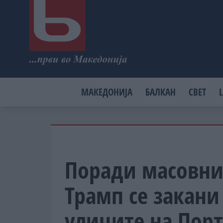
МАКЕДОНИЈА
БАЛКАН
СВЕТ
L
Поради масовни 
Трамп се закани 
улиците на Пор