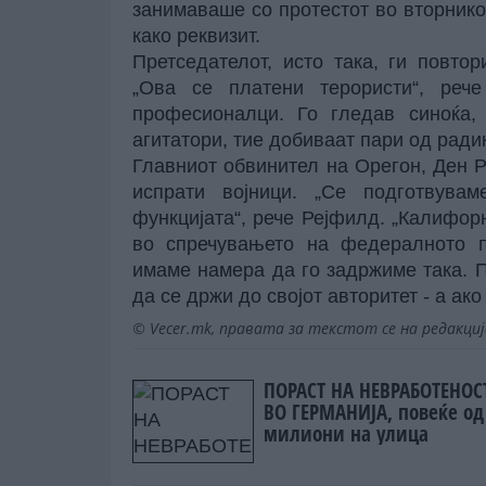
занимаваше со протестот во вторнико
како реквизит.
Претседателот, исто така, ги повто
„Ова се платени терористи“, рече
професионалци. Го гледав синоќа,
агитатори, тие добиваат пари од ради
Главниот обвинител на Орегон, Ден Р
испрати војници. „Се подготвува
функцијата“, рече Рејфилд. „Калифор
во спречувањето на федералното п
имаме намера да го задржиме така. 
да се држи до својот авторитет - а ако
© Vecer.mk, правата за текстот се на редакци
ПОРАСТ НА НЕВРАБОТЕНОС
ВО ГЕРМАНИЈА, повеќе од
милиони на улица