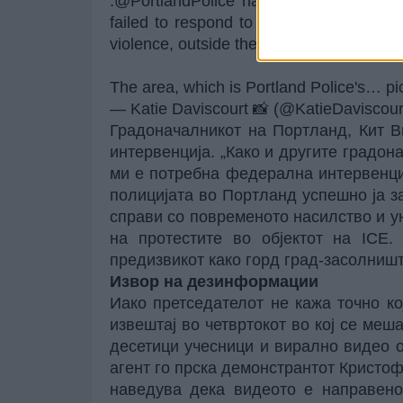
.
@PortlandPolice
has been accused of "a
failed to respond to 911 calls, haven’t m
violence, outside the Portland ICE facilit
The area, which is Portland Police's…
pi
— Katie Daviscourt 📸 (@KatieDaviscour
Градоначалникот на Портланд, Кит В
интервенција. „Како и другите градона
ми е потребна федерална интервенциј
полицијата во Портланд успешно ја з
справи со повременото насилство и у
на протестите во објектот на ICE
предизвикот како горд град-засолништ
Извор на дезинформации
Иако претседателот не кажа точно ко
извештај во четвртокот во кој се ме
десетици учесници и вирално видео 
агент го прска демонстрантот Кристоф
наведува дека видеото е направено