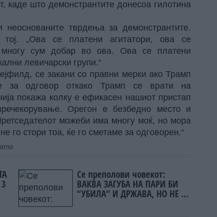
т, каде што демонстрантите донесоа гилотина
ри неоснованите тврдења за демонстрантите.
 тој. „Ова се платени агитатори, ова се
 многу сум добар во ова. Ова се платени
кални левичарски групи.“
ејфилд, се закани со правни мерки ако Трамп
ме за одговор откако Трамп се врати на
нија покажа колку е ефикасен нашиот пристап
речекорување. Орегон е безбедно место и
Претседателот можеби има многу моќ, но мора
 не го стори тоа, ќе го сметаме за одговорен.“
јата
ТА
Се преполови човекот:
 3
ВАКВА ЗАГУБА НА ПАРИ БИ
“УБИЛА“ И ДРЖАВА, НО НЕ И
НЕГО!