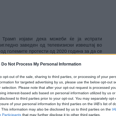
 Трамп
изјави дека можеби ќе ја испрати
игледно заведен од телевизиски извештај во
 од големите протести од 2020 година за да се
отести.
а „уништување на градот“, иако вистинската
-
Do Not Process My Personal Information
ва,
објавува „Гардијан“.
, не знаев дека се случува, но Портланд е
to opt-out of the sale, sharing to third parties, or processing of your per
че Трамп на новинарите. На прашањето дали ќе
formation for targeted advertising by us, please use the below opt-out s
r selection. Please note that after your opt-out request is processed y
е го разгледам затоа што не знаев дека сè уште
eing interest-based ads based on personal information utilized by us or
ни. Можевме многу лесно да го спречиме, но
disclosed to third parties prior to your opt-out. You may separately opt-
 но кога гледав телевизија синоќа, ова се
losure of your personal information by third parties on the IAB’s list of
. This information may also be disclosed by us to third parties on the
IA
Participants
that may further disclose it to other third parties.