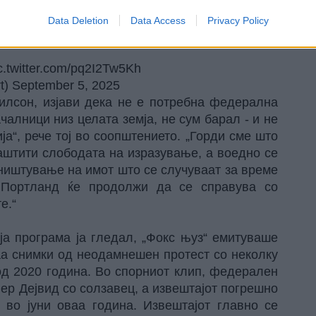
bdication of duty" after records reveal officers
ade a single arrest, including for serious acts of
Data Deletion
Data Access
Privacy Policy
y since mid-June.
c.twitter.com/pq2I2Tw5Kh
t)
September 5, 2025
илсон, изјави дека не е потребна федерална
чалници низ целата земја, не сум барал - и не
а“, рече тој во соопштението. „Горди сме што
аштити слободата на изразување, а воедно се
ништување на имот што се случуваат за време
. Портланд ќе продолжи да се справува со
е.“
ја програма ја гледал, „Фокс њуз“ емитуваше
шаа снимки од неодамнешен протест со неколку
од 2020 година. Во спорниот клип, федерален
ер Дејвид со солзавец, а извештајот погрешно
 во јуни оваа година. Извештајот главно се