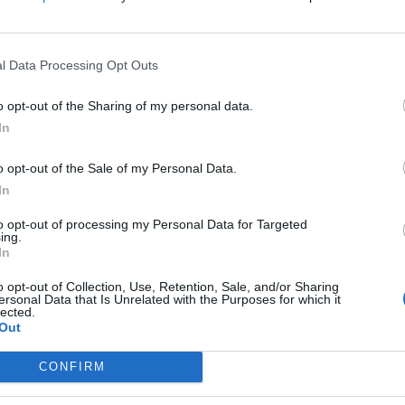
l Data Processing Opt Outs
o opt-out of the Sharing of my personal data.
In
o opt-out of the Sale of my Personal Data.
In
to opt-out of processing my Personal Data for Targeted
ing.
In
o opt-out of Collection, Use, Retention, Sale, and/or Sharing
ат оваа година пред зградата на Службата за
ersonal Data that Is Unrelated with the Purposes for which it
lected.
ланд привлекоа само неколку луѓе, најмногу
Out
во со протестите по убиството на Џорџ Флојд
на, кога илјадници, па дури и десетици илјади
CONFIRM
на градот со месеци.