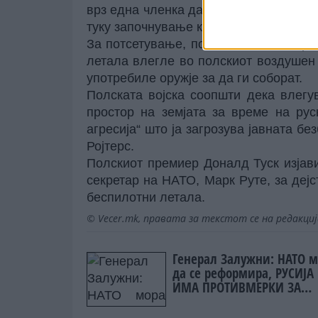
врз една членка да се смета за напад
туку започнување консултации во рамк
За потсетување, полските власти пре
летала влегле во полскиот воздушен
употребиле оружје за да ги соборат.
Полската војска соопшти дека влег
простор на земјата за време на рус
агресија“ што ја загрозува јавната бе
Ројтерс.
Полскиот премиер Доналд Туск изја
секретар на НАТО, Марк Руте, за дејс
беспилотни летала.
© Vecer.mk, правата за текстот се на редакци
Генерал Залужни: НАТО 
да се реформира, РУСИЈА
ИМА ПРОТИВМЕРКИ ЗА
СКОРО СЕКОЕ НИВНО ОРУЖ