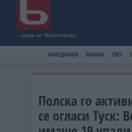
МАКЕДОНИЈА
БАЛКАН
СВЕТ
L
Полска го актив
се огласи Туск: 
имаше 19 упади