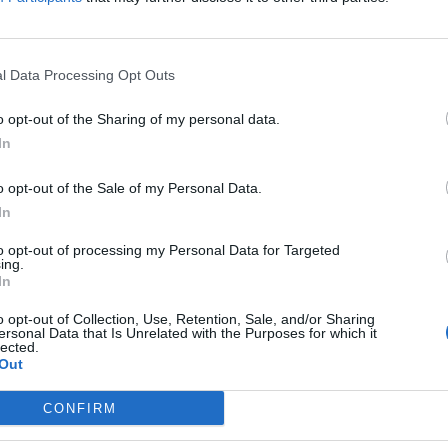
l Data Processing Opt Outs
o opt-out of the Sharing of my personal data.
In
е соборени три беспилотни летала и се чека
o opt-out of the Sale of my Personal Data.
 побарала од НАТО да го повика Член 4 од
In
ка со нарушувањето на нејзиниот воздушен
ла.
to opt-out of processing my Personal Data for Targeted
ing.
 кои претставуваа закана за безбедноста, беа
In
ција. Затоа, сојузничките консултации беа во
рање на Член 4 од Договорот за НАТО“, рече
o opt-out of Collection, Use, Retention, Sale, and/or Sharing
ersonal Data that Is Unrelated with the Purposes for which it
lected.
оговор прецизира дека „страните ќе се
Out
учи дека нивниот „територијален интегритет,
CONFIRM
“ е загрозен.
ира меѓусебната одбрана и обврската нападот