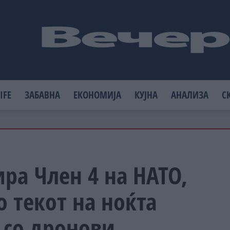
IFE
ЗАБАВНА
ЕКОНОМИЈА
КУЈНА
АНАЛИЗА
С
ира Член 4 на НАТО,
Во текот на ноќта
 со дронови