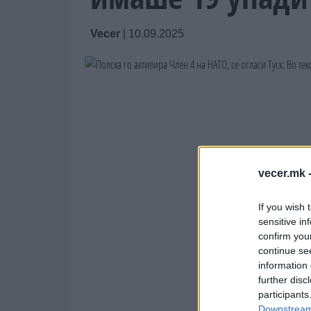
Vecer
|
10.09.2025
vecer.mk 
If you wish 
sensitive in
confirm you
continue se
information 
further disc
participants
Downstream 