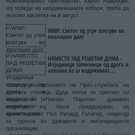
Новоизбраниот претседател, Карол Навроцки,
кој победи на неодамнешните избори, треба да
положи заклетва на 6 август.
WWF: Светот од утре влегува во
еколошки долг
НАМЕСТО ЗАД РЕШЕТКИ ДОМА -
Илјадници зависници од дрога и
алкохол ќе ја издржуваат
казната дома
Според соопштението на Прес-службата на
Светата столица, Дуда потоа се сретнал со
кардиналот Пиетро Паролин, државен
секретар, кој беше придружуван од
архиепископот Пол Ричард Галагер, секретар
за односи со државите и меѓународните
организации.