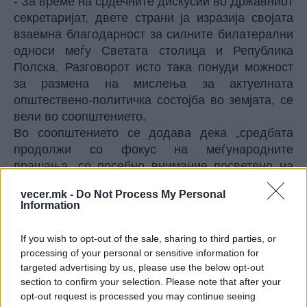
- За време на срдечните дискусии во Државниот
секретаријат, двете страни ја изразија својата
взаемна благодарност за силните билатерални
односи меѓу Светата столица и Република
Полска. Разговорот исто така понуди можност
за размена на мислења за актуелната
општествено-политичка состојба во земјата, се
вели во соопштението.
Во соопштението се додава дека „средбата
продолжи со фокус на меѓународните
прашања, со посебно внимание посветено на
тековната војна во Украина“.
vecer.mk -
Do Not Process My Personal
© Vecer.mk, правата за текстот се на редакцијата
Information
Се зголеми црниот биланс по
If you wish to opt-out of the sale, sharing to third parties, or
катастрофалниот земјотрес во
processing of your personal or sensitive information for
Јапонија, еден човек загина од
targeted advertising by us, please use the below opt-out
удар на кран (ВИДЕО)
section to confirm your selection. Please note that after your
opt-out request is processed you may continue seeing
Протести во Тел Авив против