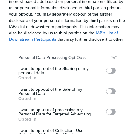
interest-based ads based on personal information utilized by
насилството на Западниот Брег
us or personal information disclosed to third parties prior to
(ВИДЕО)
your opt-out. You may separately opt-out of the further
disclosure of your personal information by third parties on the
IAB’s list of downstream participants. This information may
also be disclosed by us to third parties on the
IAB’s List of
Downstream Participants
that may further disclose it to other
НАЈЧИТАНИ ВО ПОСЛЕДНИ 7 ДЕНА
third parties.
МАКЕДОНИЈА ИМА СВЕТСКА
Personal Data Processing Opt Outs
ПИСТА: Огромниот Боинг 777
на индиската претседателка
I want to opt-out of the Sharing of my
personal data.
на Меѓународниот Аеродром
Opted In
УАПСЕН МАКЕДОНЕЦОТ АНДРЕЈ
Скопје
ТАНАСКОВСКИ, ЧЛЕН НА
I want to opt-out of the Sale of my
КАВАЧКИ КЛАН (ФОТО)
Personal Data.
Opted In
СКОКНА МИНИМАЛНИОТ
ИЗНОС ЗА К-15: Еве колку
I want to opt-out of processing my
пари ќе ви легнат на сметка
Personal Data for Targeted Advertising.
годинава
Opted In
Црна Гора ја уапси жената која
ги БРАНЕЛА ДЕЦАТА И СВОЕТО
I want to opt-out of Collection, Use,