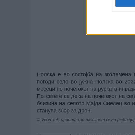
Полска е во состојба на зголемена 
погоди село во јужна Полска во 202
месеци по почетокот на руската инвази
Потсетете се дека на почетокот на се
близина на селото Мајда Сиелец во и
станува збор за дрон.
© Vecer.mk, правата за текстот се на редакци