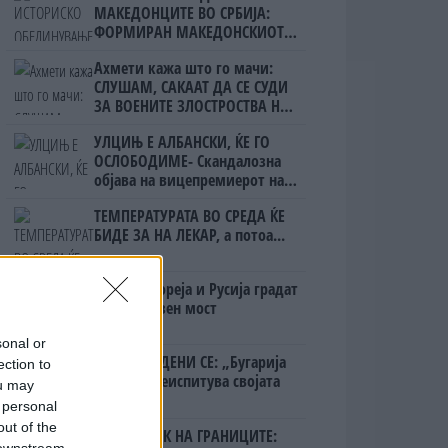
МАКЕДОНЦИТЕ ВО СРБИЈА:
ФОРМИРАН МАКЕДОНСКИОТ
НАЦИОНАЛЕН СОЈУЗ
Ахмети кажа што го мачи:
СЛУШАМ, САКААТ ДА СЕ СУДИ
ЗА ВОЕНИТЕ ЗЛОСТРОСТВА НА
УЧК...
УЛЦИЊ Е АЛБАНСКИ, ЌЕ ГО
ОСЛОБОДИМЕ- Скандалозна
објава на вицепремиерот на
Црна Гора
ТЕМПЕРАТУРАТА ВО СРЕДА ЌЕ
БИДЕ ЗА НА ЛЕКАР, а потоа...
Северна Кореја и Русија градат
мистериозен мост
sonal or
ПРЕДУПРЕДЕНИ СЕ: „Бугарија
ection to
итно ја преиспитува својата
ou may
одлука“
 personal
out of the
БЕЛ ШТРАЈК НА ГРАНИЦИТЕ:
 downstream