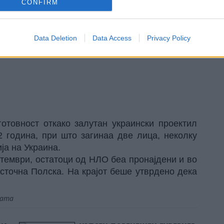
CONFIRM
Data Deletion
Data Access
Privacy Policy
готовност откако залутан украински проектил
2 година, при што загинаа две лица, неколку
ја на Украина.
птември, остатоци од НЛО беа пронајдени и во
сточна Полска. На крајот беше утврдено дека
јата