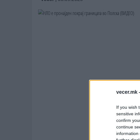
vecer.mk 
If you wish 
sensitive in
confirm you
continue se
information 
further disc