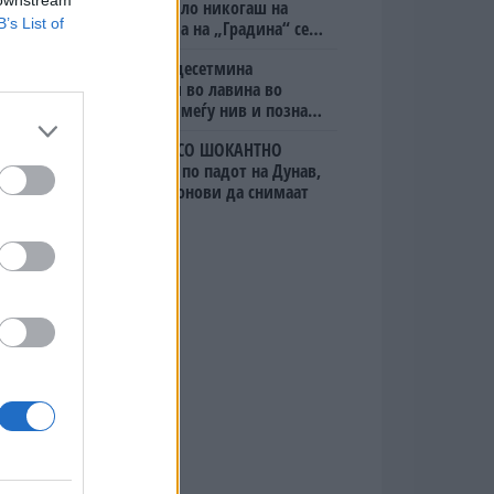
Вака не било никогаш на
B’s List of
„Евзони“, а на „Градина“ се
чека и пет часа
Исчезнаа десетмина
алпинисти во лавина во
Пакистан- меѓу нив и познат
Непалец
БУГАРИТЕ СО ШОКАНТНО
ОТКРИТИЕ по падот на Дунав,
кренаа дронови да снимаат