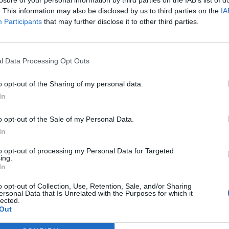
. This information may also be disclosed by us to third parties on the
IA
Participants
that may further disclose it to other third parties.
јата синоќа била известена дека граничарите
l Data Processing Opt Outs
ан летачки објект во близина на граничниот
ви Ројтерс.
o opt-out of the Sharing of my personal data.
о обезбедува местото каде што се пронајдени
In
 никој не е повреден во инцидентот.
o opt-out of the Sale of my Personal Data.
In
to opt-out of processing my Personal Data for Targeted
ing.
In
o opt-out of Collection, Use, Retention, Sale, and/or Sharing
ersonal Data that Is Unrelated with the Purposes for which it
lected.
Out