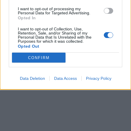
I want to opt-out of processing my
УЛЦИЊ Е АЛБАНСКИ, ЌЕ ГО
Personal Data for Targeted Advertising.
ОСЛОБОДИМЕ- Скандалозна
Opted In
објава на вицепремиерот на
Црна Гора
I want to opt-out of Collection, Use,
Исчезнаа десетмина
Retention, Sale, and/or Sharing of my
Personal Data that Is Unrelated with the
алпинисти во лавина во
Purposes for which it was collected.
Пакистан- меѓу нив и познат
Opted Out
Непалец
БЕЛ ШТРАЈК НА ГРАНИЦИТЕ:
CONFIRM
Вака не било никогаш на
„Евзони“, а на „Градина“ се
чека и пет часа
Data Deletion
Data Access
Privacy Policy