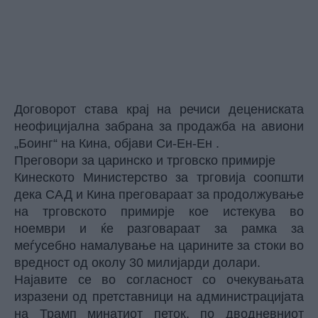
Договорот става крај на речиси децениската
неофицијална забрана за продажба на авиони
„Боинг“ на Кина, објави Си-Ен-Ен .
Преговори за царинско и трговско примирје
Кинеското Министерство за трговија соопшти
дека САД и Кина преговараат за продолжување
на трговското примирје кое истекува во
ноември и ќе разговараат за рамка за
меѓусебно намалување на царините за стоки во
вредност од околу 30 милијарди долари.
Најавите се во согласност со очекувањата
изразени од претставници на администрацијата
на Трамп минатиот петок, по дводневниот