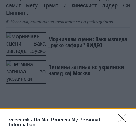
самит меѓу Трамп и кинескиот лидер Си
Џинпинг.
© Vecer.mk, правата за текстот се на редакцијата
Морничави сцени: Вака изгледа
„руско сафари“ ВИДЕО
Петмина загинаа во украински
напад кај Москва
НАЈЧИТАНИ ВО ПОСЛЕДНИ 7 ДЕНА
vecer.mk -
Do Not Process My Personal
Information
Ахмети кажа што го мачи:
СЛУШАМ, САКААТ ДА СЕ СУДИ