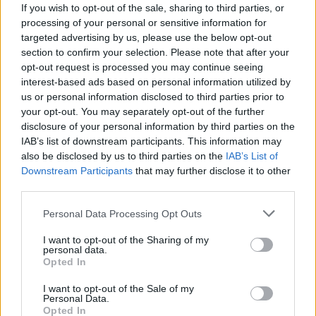
ЗА ВОЕНИТЕ ЗЛОСТРОСТВА НА
If you wish to opt-out of the sale, sharing to third parties, or
УЧК...
processing of your personal or sensitive information for
ИСТОРИСКО ОБЕДИНУВАЊЕ НА
targeted advertising by us, please use the below opt-out
МАКЕДОНЦИТЕ ВО СРБИЈА:
section to confirm your selection. Please note that after your
ФОРМИРАН МАКЕДОНСКИОТ
opt-out request is processed you may continue seeing
НАЦИОНАЛЕН СОЈУЗ
ТЕЖОК ДЕН И ЈАВНО
interest-based ads based on personal information utilized by
ДЕМОЛИРАЊЕ НА ФИЛИПЧЕ:
us or personal information disclosed to third parties prior to
Мицкоски откри дека
your opt-out. You may separately opt-out of the further
човекот појма нема од
disclosure of your personal information by third parties on the
ПРЕДУПРЕДЕНИ СЕ: „Бугарија
ништо, освен за кеш
IAB’s list of downstream participants. This information may
итно ја преиспитува својата
also be disclosed by us to third parties on the
IAB’s List of
одлука“
Downstream Participants
that may further disclose it to other
ТЕМПЕРАТУРАТА ВО СРЕДА ЌЕ
third parties.
БИДЕ ЗА НА ЛЕКАР, а потоа...
Personal Data Processing Opt Outs
СУДСКАТА МАФИЈА РАБОТИ
I want to opt-out of the Sharing of my
personal data.
ВАКА - Судијата Вулнет Винца
Opted In
е пензиониран, три дена
откако му го врати пасошот
I want to opt-out of the Sale of my
Северна Кореја и Русија градат
на бизнисменот Марковски
Personal Data.
мистериозен мост
Opted In